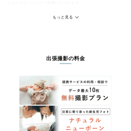
さまざまなシーンでご利用いただけます。
七五三やお宮参りといったお子さまの記念行事も、自然な表情や
ありのままの空気感を大切に、何十年経っても見返したくなるよ
もっと見る
うな写真に仕上げます。
全国一律の安心料金でプロ品質をお届け
料金は全国どこでも一律。わかりやすく安心の価格設定です。オ
リジナルの研修と厳正な審査に合格し、撮影技術やホスピタリテ
出張撮影の料金
ィを身につけたプロのカメラマンが全国47都道府県に在籍してい
ます。創業10年のノウハウを活かし、思い出に残る素敵な撮影体
験をお届けします。
丁寧なレタッチで思い出を美しく仕上げます
撮影後は、独自の編集技術で写真の明るさや色合いを丁寧に調
整。自然な雰囲気を残しつつも、おしゃれで洗練された仕上がり
に。きっと「こんな写真を撮ってほしかった！」と思える一枚に
出会えます。まずは、ラブグラフの
撮影事例
をご覧ください。