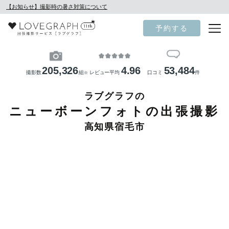
【お知らせ】撮影時の暑さ対策について
予約する
205,326
4.96
53,484
撮影数
組
レビュー平均
口コミ
件
※
ラブグラフの
ニューボーンフォトの出張撮影
高知県宿毛市