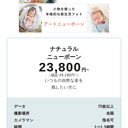
ナチュラル
ニューボーン
23,800
円~
（税込 26,180円~）
いつもの自然な姿を
残したい方に
データ
75枚以上
撮影場所
全国
カメラマン
指名可
時間
1〜1.5時間