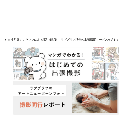
※自社所属カメラマンによる累計撮影数（ラブグラフ以外の出張撮影サービスを含む）