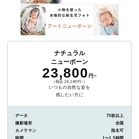
ナチュラル
ニューボーン
23,800
円~
（税込 26,180円~）
いつもの自然な姿を
残したい方に
データ
75枚以上
撮影場所
全国
カメラマン
指名可
時間
1〜1.5時間