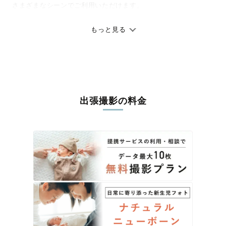
さまざまなシーンでご利用いただけます。
七五三やお宮参りといったお子さまの記念行事も、自然な表情や
ありのままの空気感を大切に、何十年経っても見返したくなるよ
もっと見る
うな写真に仕上げます。
全国一律の安心料金でプロ品質をお届け
料金は全国どこでも一律。わかりやすく安心の価格設定です。オ
リジナルの研修と厳正な審査に合格し、撮影技術やホスピタリテ
出張撮影の料金
ィを身につけたプロのカメラマンが全国47都道府県に在籍してい
ます。創業10年のノウハウを活かし、思い出に残る素敵な撮影体
験をお届けします。
丁寧なレタッチで思い出を美しく仕上げます
撮影後は、独自の編集技術で写真の明るさや色合いを丁寧に調
整。自然な雰囲気を残しつつも、おしゃれで洗練された仕上がり
に。きっと「こんな写真を撮ってほしかった！」と思える一枚に
出会えます。まずは、ラブグラフの
撮影事例
をご覧ください。