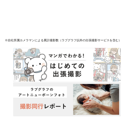
※自社所属カメラマンによる累計撮影数（ラブグラフ以外の出張撮影サービスを含む）