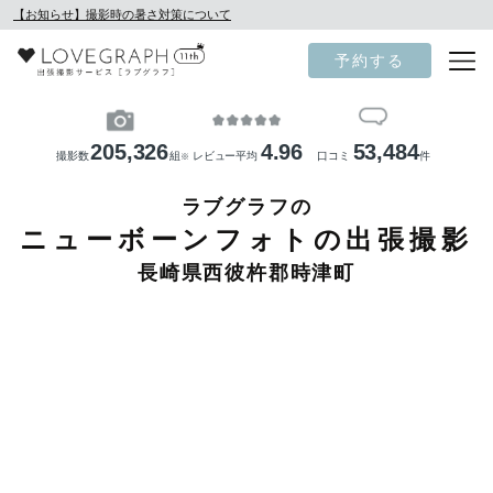
【お知らせ】撮影時の暑さ対策について
予約する
205,326
4.96
53,484
撮影数
組
レビュー平均
口コミ
件
※
ラブグラフの
ニューボーンフォトの出張撮影
長崎県西彼杵郡時津町