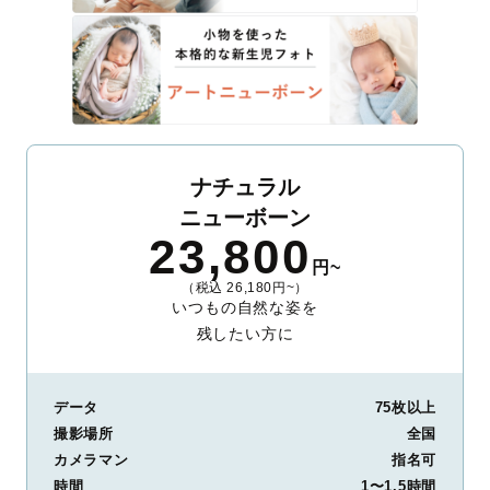
ナチュラル
ニューボーン
23,800
円~
（税込 26,180円~）
いつもの自然な姿を
残したい方に
データ
75枚以上
撮影場所
全国
カメラマン
指名可
時間
1〜1.5時間