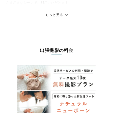
さまざまなシーンでご利用いただけます。
七五三やお宮参りといったお子さまの記念行事も、自然な表情や
ありのままの空気感を大切に、何十年経っても見返したくなるよ
もっと見る
うな写真に仕上げます。
全国一律の安心料金でプロ品質をお届け
料金は全国どこでも一律。わかりやすく安心の価格設定です。オ
リジナルの研修と厳正な審査に合格し、撮影技術やホスピタリテ
出張撮影の料金
ィを身につけたプロのカメラマンが全国47都道府県に在籍してい
ます。創業10年のノウハウを活かし、思い出に残る素敵な撮影体
験をお届けします。
丁寧なレタッチで思い出を美しく仕上げます
撮影後は、独自の編集技術で写真の明るさや色合いを丁寧に調
整。自然な雰囲気を残しつつも、おしゃれで洗練された仕上がり
に。きっと「こんな写真を撮ってほしかった！」と思える一枚に
出会えます。まずは、ラブグラフの
撮影事例
をご覧ください。