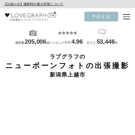
【お知らせ】撮影時の暑さ対策について
予約する
205,006
4.96
53,446
撮影数
組
レビュー平均
口コミ
件
※
ラブグラフの
ニューボーンフォトの出張撮影
新潟県上越市