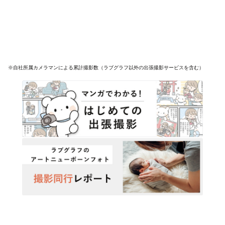
※自社所属カメラマンによる累計撮影数（ラブグラフ以外の出張撮影サービスを含む）