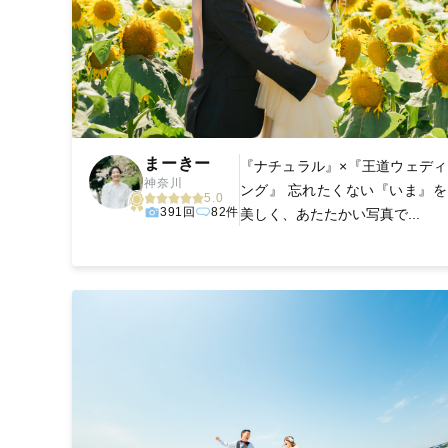
まーきー
『ナチュラル』×『王道ウェディ
神奈川
ング』 忘れたくない『いま』を
5.0
391回
82件
美しく、あたたかい写真で...