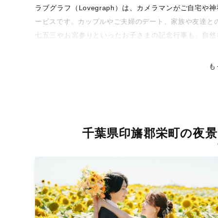
ラブグラフ（Lovegraph）は、カメラマンがご自宅
ービスです。カップルやご夫婦のデート、家族や友達と
七五三やお宮参りといったお子さまの記念行事も、自然
くなるような写真に仕上げます。
も
全国一律の安心料金でプロ品質をお届け
料金は全国どこでも一律。わかりやすく安心の価格設定
ピタリティを身につけたプロのカメラマンが全国47都道
残る素敵な撮影体験をお届けします。
千葉県印旛郡栄町の夜景
丁寧なレタッチで思い出を美しく仕上げます
撮影後は、独自の編集技術で写真の明るさや色合いを丁
上がりに。きっと「こんな写真を撮ってほしかった！」
覧ください。