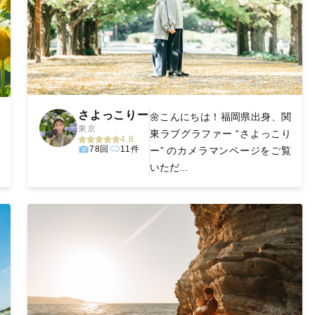
さよっこりー
🌼こんにちは！福岡県出身、関
東京
東ラブグラファー “さよっこり
4.8
78回
11件
ー” のカメラマンページをご覧
いただ...