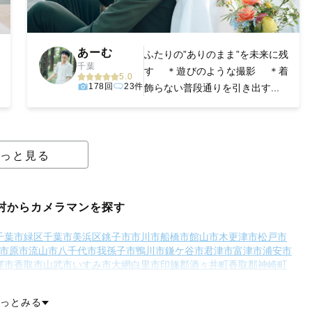
あーむ
ふたりの”ありのまま”を未来に残
千葉
す ＊遊びのような撮影 ＊着
5.0
178回
23件
飾らない普段通りを引き出す...
っと見る
村からカメラマンを探す
千葉市緑区
千葉市美浜区
銚子市
市川市
船橋市
館山市
木更津市
松戸市
市原市
流山市
八千代市
我孫子市
鴨川市
鎌ケ谷市
君津市
富津市
浦安市
瑳市
香取市
山武市
いすみ市
大網白里市
印旛郡酒々井町
香取郡神崎町
山武郡横芝光町
長生郡一宮町
長生郡睦沢町
長生郡長生村
長生郡白子町
隅郡大多喜町
夷隅郡御宿町
安房郡鋸南町
っとみる