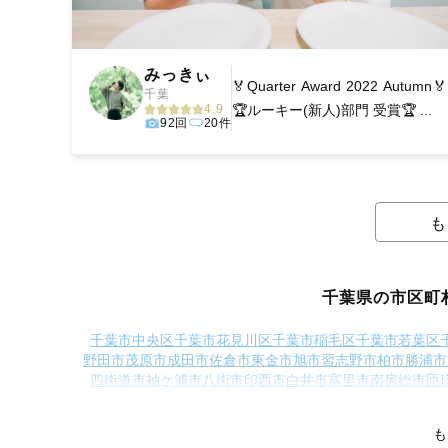
みっきぃ
🏅Quarter Award 2022 Autumn🏅
千葉
4.9
🏆ルーキー(新人)部門 受賞🏆 ...
92回
20件
も
千葉県の市区町
千葉市中央区
千葉市花見川区
千葉市稲毛区
千葉市若葉区
野田市
茂原市
成田市
佐倉市
東金市
旭市
習志野市
柏市
勝浦市
四街道市
袖ケ浦市
八街市
印西市
白井市
富里市
南房総市
匝
香取郡多古町
香取郡東庄町
山武郡九十九里町
山武郡芝山町
長生郡長柄町
長生郡長南町
夷
も