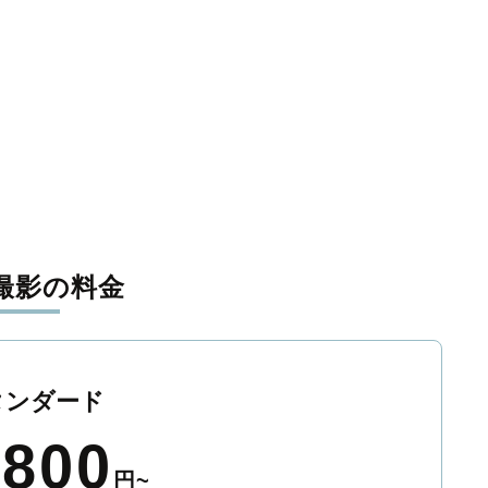
撮影の料金
タンダード
,800
円~