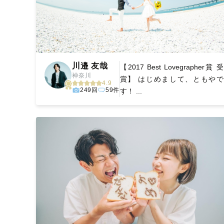
川邉 友哉
【2017 Best Lovegrapher賞 受
神奈川
賞】 はじめまして、ともやで
4.9
249回
59件
す！ ...