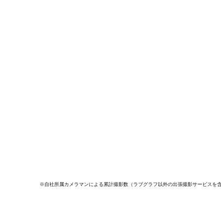
※自社所属カメラマンによる累計撮影数（ラブグラフ以外の出張撮影サービスを