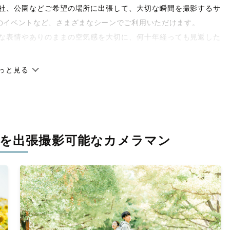
や神社、公園などご希望の場所に出張して、大切な瞬間を撮影するサ
のイベントなど、さまざまなシーンでご利用いただけます。
な表情やありのままの空気感を大切に、何十年経っても見返した
っと見る
です。オリジナルの研修と厳正な審査に合格し、撮影技術やホス
府県に在籍しています。創業10年のノウハウを活かし、思い出に
を
出張撮影可能なカメラマン
寧に調整。自然な雰囲気を残しつつも、おしゃれで洗練された仕
と思える一枚に出会えます。まずは、ラブグラフの
撮影事例
をご