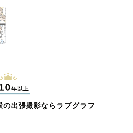
10
年以上
景の
出張撮影なら
ラブグラフ