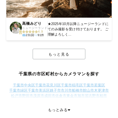
高橋みどり
★2025年10月以降ニュージーランドに
ニュージーランド
てのみ撮影を受け付けております。 ご
4.9
理解よろしく...
231回
91件
もっと見る
千葉県の市区町村からカメラマンを探す
千葉市中央区
千葉市花見川区
千葉市稲毛区
千葉市若葉区
千葉市緑区
千葉市美浜区
銚子市
市川市
船橋市
館山市
木更津市
松戸市
野田市
茂原市
成田市
佐倉市
東金市
旭市
習志野市
柏市
勝浦市
市原市
流山市
八千代市
我孫子市
鴨川市
鎌ケ谷市
君津市
富津市
浦安市
四街道市
袖ケ浦市
八街市
印西市
白井市
富里市
もっとみる
南房総市
匝瑳市
香取市
山武市
いすみ市
大網白里市
印旛郡酒々井町
印旛郡栄町
香取郡神崎町
香取郡多古町