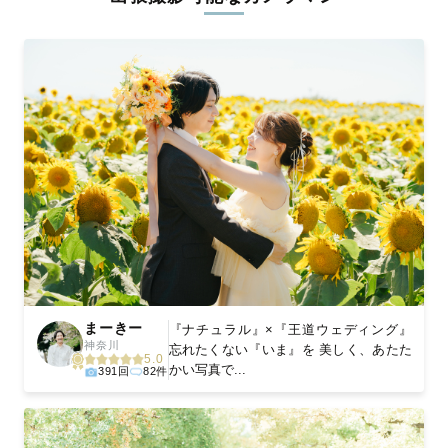
ィを身につけたプロのカメラマンが全国47都道府県に在籍してい
ます。創業10年のノウハウを活かし、思い出に残る素敵な撮影体
験をお届けします。
丁寧なレタッチで思い出を美しく仕上げます
撮影後は、独自の編集技術で写真の明るさや色合いを丁寧に調
整。自然な雰囲気を残しつつも、おしゃれで洗練された仕上がり
に。きっと「こんな写真を撮ってほしかった！」と思える一枚に
出会えます。まずは、ラブグラフの
撮影事例
をご覧ください。
まーきー
『ナチュラル』×『王道ウェディング』
神奈川
忘れたくない『いま』を 美しく、あたた
5.0
かい写真で...
391回
82件