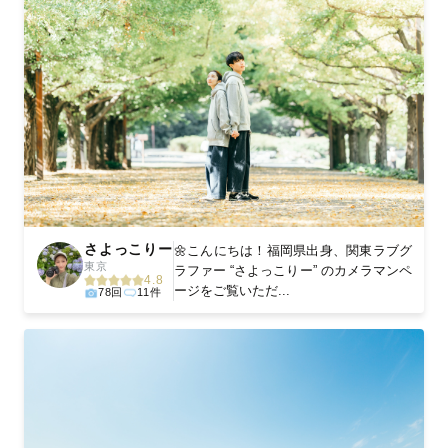
さよっこりー
🌼こんにちは！福岡県出身、関東ラブグ
東京
ラファー “さよっこりー” のカメラマンペ
4.8
ージをご覧いただ...
78回
11件