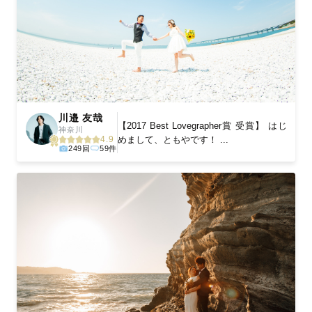
川邉 友哉
【2017 Best Lovegrapher賞 受賞】 はじ
神奈川
めまして、ともやです！ ...
4.9
249回
59件