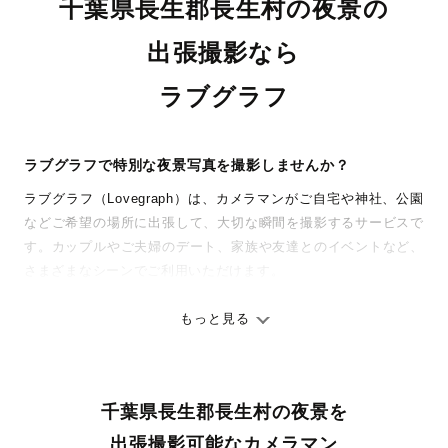
千葉県長生郡長生村の夜景の
出張撮影なら
ラブグラフ
ラブグラフで特別な夜景写真を撮影しませんか？
ラブグラフ（Lovegraph）は、カメラマンがご自宅や神社、公園
などご希望の場所に出張して、大切な瞬間を撮影するサービスで
す。カップルやご夫婦のデート、家族や友達とのイベントなど、
さまざまなシーンでご利用いただけます。
七五三やお宮参りといったお子さまの記念行事も、自然な表情や
ありのままの空気感を大切に、何十年経っても見返したくなるよ
もっと見る
うな写真に仕上げます。
全国一律の安心料金でプロ品質をお届け
千葉県長生郡長生村の夜景を
料金は全国どこでも一律。わかりやすく安心の価格設定です。オ
リジナルの研修と厳正な審査に合格し、撮影技術やホスピタリテ
出張撮影可能なカメラマン