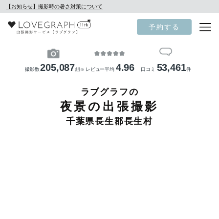
【お知らせ】撮影時の暑さ対策について
予約する
205,087
4.96
53,461
撮影数
組
レビュー平均
口コミ
件
※
ラブグラフの
夜景の出張撮影
千葉県長生郡長生村