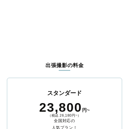
香取郡東庄町
山武郡九十九里町
山武郡芝山町
山武郡横芝光町
長生郡一宮町
長生郡睦沢町
長生郡白子町
長生郡長柄町
長生郡長南町
夷隅郡大多喜町
夷隅郡御宿町
安房郡鋸南町
出張撮影の料金
スタンダード
23,800
円~
（税込 26,180円~）
全国対応の
人気プラン！