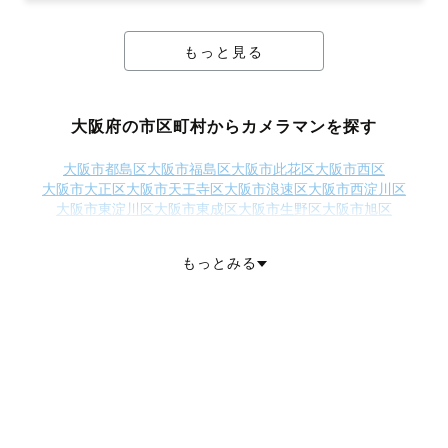
もっと見る
大阪府の市区町村からカメラマンを探す
大阪市都島区
大阪市福島区
大阪市此花区
大阪市西区
大阪市大正区
大阪市天王寺区
大阪市浪速区
大阪市西淀川区
大阪市東淀川区
大阪市東成区
大阪市生野区
大阪市旭区
大阪市城東区
大阪市阿倍野区
大阪市住吉区
大阪市東住吉区
大阪市西成区
大阪市淀川区
大阪市鶴見区
大阪市住之江区
もっとみる
大阪市平野区
大阪市北区
大阪市中央区
堺市堺区
堺市中区
堺市東区
堺市西区
堺市南区
堺市北区
堺市美原区
岸和田市
豊中市
池田市
吹田市
泉大津市
高槻市
貝塚市
守口市
枚方市
茨木市
八尾市
泉佐野市
富田林市
寝屋川市
河内長野市
松原市
大東市
和泉市
箕面市
柏原市
羽曳野市
門真市
摂津市
高石市
藤井寺市
東大阪市
泉南市
四條畷市
交野市
大阪狭山市
阪南市
三島郡島本町
豊能郡豊能町
豊能郡能勢町
泉北郡忠岡町
泉南郡熊取町
泉南郡田尻町
泉南郡岬町
南河内郡太子町
南河内郡河南町
南河内郡千早赤阪村