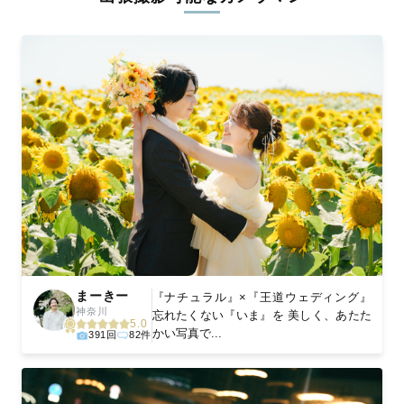
ィを身につけたプロのカメラマンが全国47都道府県に在籍してい
ます。創業10年のノウハウを活かし、思い出に残る素敵な撮影体
験をお届けします。
丁寧なレタッチで思い出を美しく仕上げます
撮影後は、独自の編集技術で写真の明るさや色合いを丁寧に調
整。自然な雰囲気を残しつつも、おしゃれで洗練された仕上がり
に。きっと「こんな写真を撮ってほしかった！」と思える一枚に
出会えます。まずは、ラブグラフの
撮影事例
をご覧ください。
まーきー
『ナチュラル』×『王道ウェディング』
神奈川
忘れたくない『いま』を 美しく、あたた
5.0
かい写真で...
391回
82件