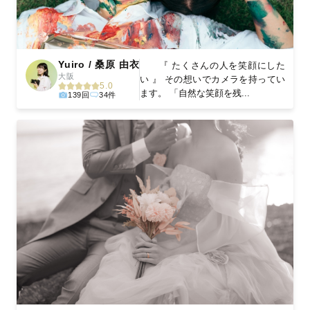
Yuiro / 桑原 由衣
『 たくさんの人を笑顔にした
大阪
い 』 その想いでカメラを持ってい
5.0
ます。 「自然な笑顔を残...
139回
34件