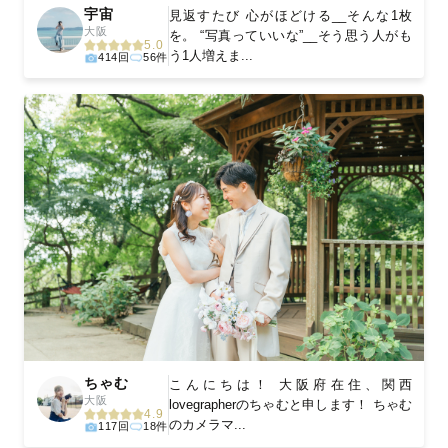
宇宙
見返すたび 心がほどける__そんな1枚
大阪
を。 “写真っていいな”__そう思う人がも
5.0
う1人増えま...
414回
56件
ちゃむ
こんにちは！ 大阪府在住、関西
大阪
lovegrapherのちゃむと申します！ ちゃむ
4.9
のカメラマ...
117回
18件