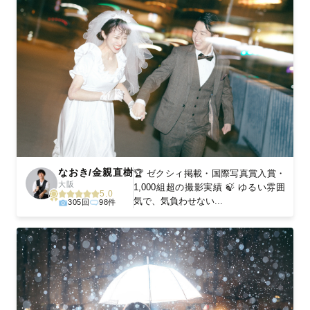
なおき/金親直樹
🏆 ゼクシィ掲載・国際写真賞入賞・
大阪
1,000組超の撮影実績 🍃 ゆるい雰囲
5.0
気で、気負わせない...
305回
98件