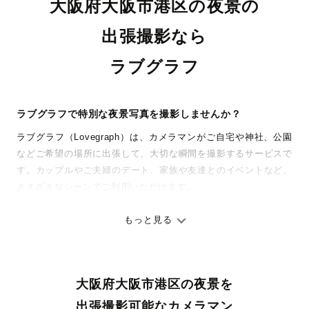
大阪府大阪市港区の夜景の
出張撮影なら
ラブグラフ
ラブグラフで特別な夜景写真を撮影しませんか？
ラブグラフ（Lovegraph）は、カメラマンがご自宅や神社、公園
などご希望の場所に出張して、大切な瞬間を撮影するサービスで
す。カップルやご夫婦のデート、家族や友達とのイベントなど、
さまざまなシーンでご利用いただけます。
七五三やお宮参りといったお子さまの記念行事も、自然な表情や
ありのままの空気感を大切に、何十年経っても見返したくなるよ
もっと見る
うな写真に仕上げます。
全国一律の安心料金でプロ品質をお届け
大阪府大阪市港区の夜景を
料金は全国どこでも一律。わかりやすく安心の価格設定です。オ
リジナルの研修と厳正な審査に合格し、撮影技術やホスピタリテ
出張撮影可能なカメラマン