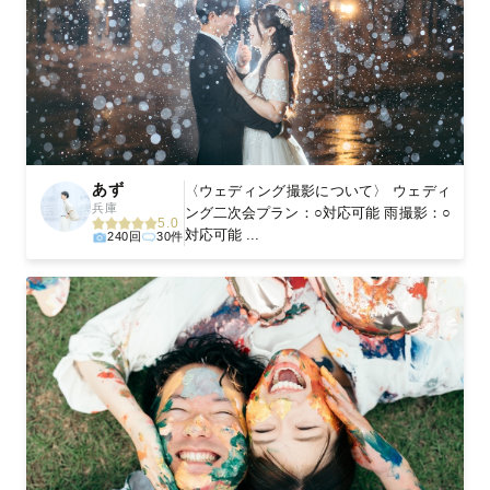
あず
〈ウェディング撮影について〉 ウェディ
兵庫
ング二次会プラン：○対応可能 雨撮影：○
5.0
対応可能 ...
240回
30件