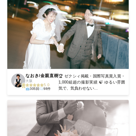
なおき/金親直樹
🏆 ゼクシィ掲載・国際写真賞入賞・
大阪
1,000組超の撮影実績 🍃 ゆるい雰囲
5.0
気で、気負わせない...
305回
98件