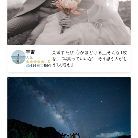
宇宙
見返すたび 心がほどける__そんな1枚
大阪
を。 “写真っていいな”__そう思う人がも
5.0
う1人増えま...
414回
56件