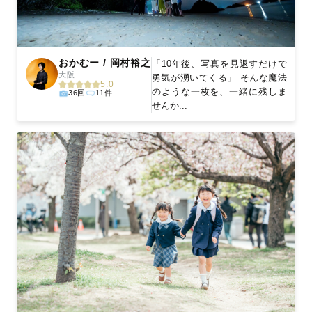
おかむー / 岡村裕之
「10年後、写真を見返すだけで
大阪
勇気が湧いてくる」 そんな魔法
5.0
のような一枚を、一緒に残しま
36回
11件
せんか...