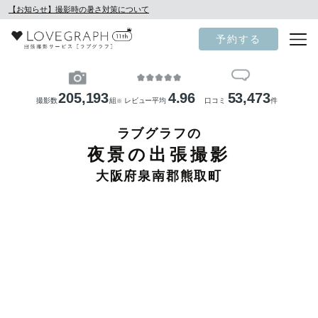
【お知らせ】撮影時の暑さ対策について
予約する
205,193
4.96
53,473
撮影数
組
レビュー平均
口コミ
件
※
ラブグラフの
夜景の出張撮影
大阪府泉南郡熊取町