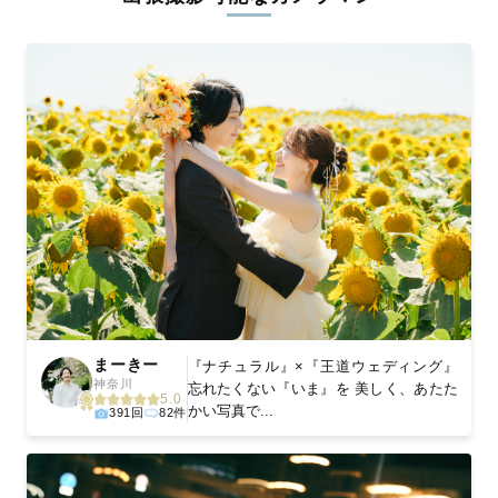
ィを身につけたプロのカメラマンが全国47都道府県に在籍してい
ます。創業10年のノウハウを活かし、思い出に残る素敵な撮影体
験をお届けします。
丁寧なレタッチで思い出を美しく仕上げます
撮影後は、独自の編集技術で写真の明るさや色合いを丁寧に調
整。自然な雰囲気を残しつつも、おしゃれで洗練された仕上がり
に。きっと「こんな写真を撮ってほしかった！」と思える一枚に
出会えます。まずは、ラブグラフの
撮影事例
をご覧ください。
まーきー
『ナチュラル』×『王道ウェディング』
神奈川
忘れたくない『いま』を 美しく、あたた
5.0
かい写真で...
391回
82件