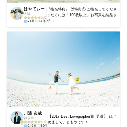
はやてぃー
『指名特典』 🎁特典① ご指名してくださ
大阪
った方には「100枚以上」お写真を納品さ
5.0
せ...
74回
14件
川邉 友哉
【2017 Best Lovegrapher賞 受賞】 はじ
神奈川
めまして、ともやです！ ...
4.9
249回
59件