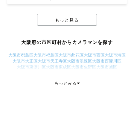
もっと見る
大阪府の市区町村からカメラマンを探す
大阪市都島区
大阪市福島区
大阪市此花区
大阪市西区
大阪市港区
大阪市大正区
大阪市天王寺区
大阪市浪速区
大阪市西淀川区
大阪市東淀川区
大阪市東成区
大阪市生野区
大阪市旭区
大阪市城東区
大阪市阿倍野区
大阪市住吉区
大阪市東住吉区
大阪市西成区
大阪市淀川区
大阪市鶴見区
大阪市住之江区
もっとみる
大阪市平野区
大阪市北区
大阪市中央区
堺市堺区
堺市中区
堺市東区
堺市西区
堺市南区
堺市北区
堺市美原区
岸和田市
豊中市
池田市
吹田市
泉大津市
高槻市
貝塚市
守口市
枚方市
茨木市
八尾市
泉佐野市
富田林市
寝屋川市
河内長野市
松原市
大東市
和泉市
箕面市
柏原市
羽曳野市
門真市
摂津市
高石市
藤井寺市
東大阪市
泉南市
四條畷市
交野市
大阪狭山市
阪南市
三島郡島本町
豊能郡豊能町
豊能郡能勢町
泉北郡忠岡町
泉南郡田尻町
泉南郡岬町
南河内郡太子町
南河内郡河南町
南河内郡千早赤阪村