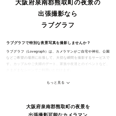
大阪府泉南郡熊取町の夜景の
出張撮影なら
ラブグラフ
ラブグラフで特別な夜景写真を撮影しませんか？
ラブグラフ（Lovegraph）は、カメラマンがご自宅や神社、公園
などご希望の場所に出張して、大切な瞬間を撮影するサービスで
す。カップルやご夫婦のデート、家族や友達とのイベントなど、
さまざまなシーンでご利用いただけます。
七五三やお宮参りといったお子さまの記念行事も、自然な表情や
ありのままの空気感を大切に、何十年経っても見返したくなるよ
もっと見る
うな写真に仕上げます。
全国一律の安心料金でプロ品質をお届け
大阪府泉南郡熊取町の夜景を
料金は全国どこでも一律。わかりやすく安心の価格設定です。オ
リジナルの研修と厳正な審査に合格し、撮影技術やホスピタリテ
出張撮影可能なカメラマン