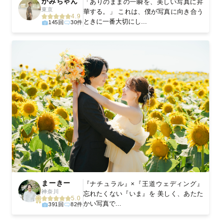
がみちゃん
「ありのままの一瞬を、美しい写真に昇
東京
華する。」 これは、僕が写真に向き合う
4.9
ときに一番大切にし...
145回
30件
まーきー
『ナチュラル』×『王道ウェディング』
神奈川
忘れたくない『いま』を 美しく、あたた
5.0
かい写真で...
391回
82件