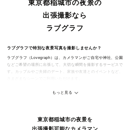
東京都稲城市の夜景の
出張撮影なら
ラブグラフ
ラブグラフで特別な夜景写真を撮影しませんか？
ラブグラフ（Lovegraph）は、カメラマンがご自宅や神社、公園
などご希望の場所に出張して、大切な瞬間を撮影するサービスで
す。カップルやご夫婦のデート、家族や友達とのイベントなど、
さまざまなシーンでご利用いただけます。
七五三やお宮参りといったお子さまの記念行事も、自然な表情や
ありのままの空気感を大切に、何十年経っても見返したくなるよ
もっと見る
うな写真に仕上げます。
全国一律の安心料金でプロ品質をお届け
東京都稲城市の夜景を
料金は全国どこでも一律。わかりやすく安心の価格設定です。オ
リジナルの研修と厳正な審査に合格し、撮影技術やホスピタリテ
出張撮影可能なカメラマン