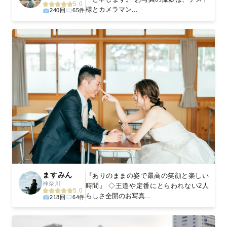
5.0
様とカメラマン...
240回
65件
ますみん
『ありのままの姿で最高の笑顔と楽しい
神奈川
時間』 ◇王道や定番にとらわれない2人
5.0
らしさ全開のお写真...
218回
64件