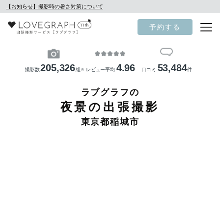
【お知らせ】撮影時の暑さ対策について
予約する
205,326
4.96
53,484
撮影数
組
レビュー平均
口コミ
件
※
ラブグラフの
夜景の出張撮影
東京都稲城市