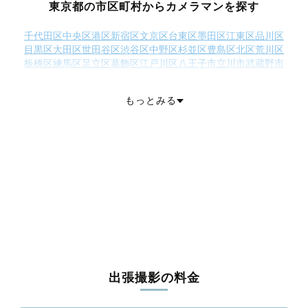
東京都の市区町村からカメラマンを探す
千代田区
中央区
港区
新宿区
文京区
台東区
墨田区
江東区
品川区
目黒区
大田区
世田谷区
渋谷区
中野区
杉並区
豊島区
北区
荒川区
板橋区
練馬区
足立区
葛飾区
江戸川区
八王子市
立川市
武蔵野市
三鷹市
青梅市
府中市
昭島市
調布市
町田市
小金井市
小平市
日野市
東村山市
国分寺市
国立市
福生市
狛江市
東大和市
清瀬市
もっとみる
東久留米市
武蔵村山市
多摩市
羽村市
あきる野市
西東京市
西多摩郡瑞穂町
西多摩郡日の出町
西多摩郡檜原村
西多摩郡奥多摩町
大島町
利島村
新島村
神津島村
三宅島三宅村
御蔵島村
八丈島八丈町
青ヶ島村
小笠原村
出張撮影の料金