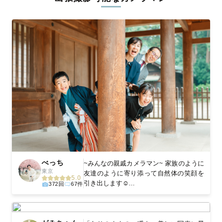
ィを身につけたプロのカメラマンが全国47都道府県に在籍してい
ます。創業10年のノウハウを活かし、思い出に残る素敵な撮影体
験をお届けします。
丁寧なレタッチで思い出を美しく仕上げます
撮影後は、独自の編集技術で写真の明るさや色合いを丁寧に調
整。自然な雰囲気を残しつつも、おしゃれで洗練された仕上がり
に。きっと「こんな写真を撮ってほしかった！」と思える一枚に
出会えます。まずは、ラブグラフの
撮影事例
をご覧ください。
べっち
~みんなの親戚カメラマン~ 家族のように
東京
友達のように寄り添って自然体の笑顔を
5.0
引き出します☺️...
372回
67件