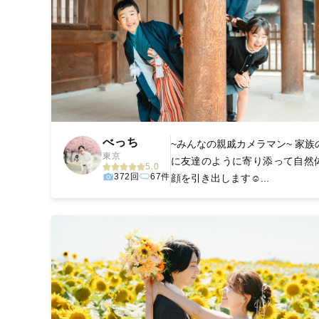
べっち
~みんなの親戚カメラマン~ 家族
東京
に友達のように寄り添って自然
5.0
372回
67件
顔を引き出します☺️...