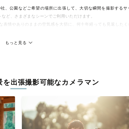
宅や神社、公園などご希望の場所に出張して、大切な瞬間を撮影するサ
トなど、さまざまなシーンでご利用いただけます。
な表情やありのままの空気感を大切に、何十年経っても見返したく
もっと見る
です。オリジナルの研修と厳正な審査に合格し、撮影技術やホスピ
しています。創業10年のノウハウを活かし、思い出に残る素敵な撮
景を
出張撮影可能なカメラマン
寧に調整。自然な雰囲気を残しつつも、おしゃれで洗練された仕上
枚に出会えます。まずは、ラブグラフの
撮影事例
をご覧ください。