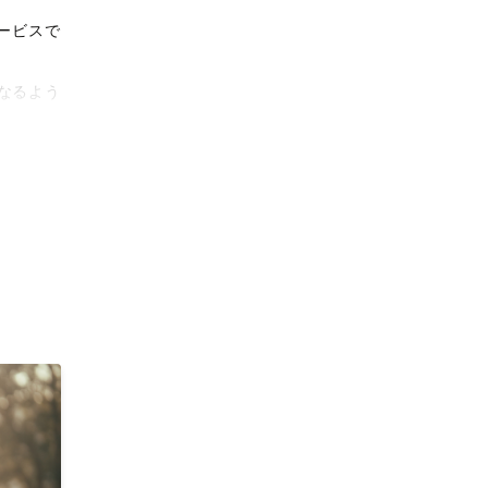
ービスで
なるよう
タリティ
影体験を
がりに。