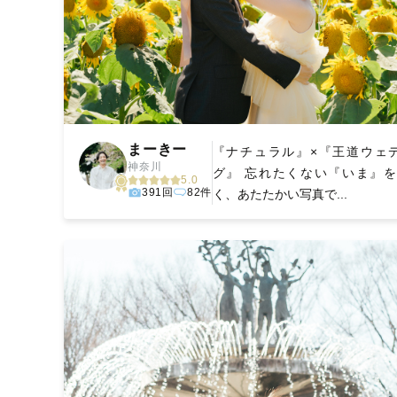
まーきー
『ナチュラル』×『王道ウェ
神奈川
グ』 忘れたくない『いま』を
5.0
391回
82件
く、あたたかい写真で...