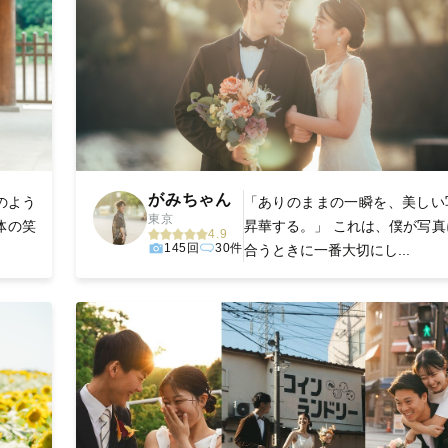
がみちゃん
のよう
「ありのままの一瞬を、美しい
東京
体の笑
昇華する。」 これは、僕が写真
4.9
145回
30件
合うときに一番大切にし...