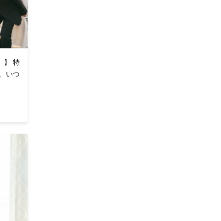
】 特
、いつ