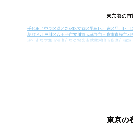
東京都の市
千代田区
中央区
港区
新宿区
文京区
墨田区
江東区
品川区
目
葛飾区
江戸川区
八王子市
立川市
武蔵野市
三鷹市
青梅市
府
狛江市
東大和市
清瀬市
東久留米市
武蔵村山市
多摩市
稲城
西多摩郡奥多摩町
大島町
利島村
新島村
東京の