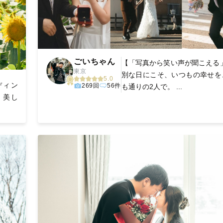
ごいちゃん
【「写真から笑い声が聞こえる」
東京
別な日にこそ、いつもの幸せを
5.0
ディン
269回
56件
も通りの2人で。 ...
 美し