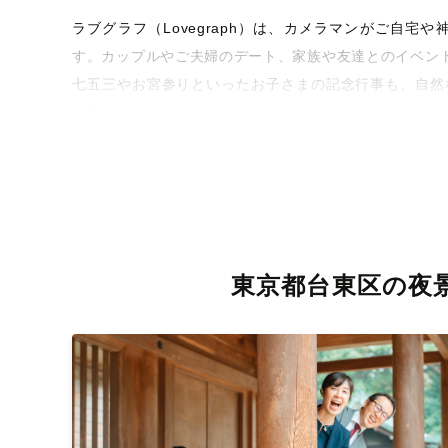
ラブグラフ（Lovegraph）は、カメラマンがご自
す。カップルやご夫婦のデート、家族や友達とのイベン
七五三やお宮参りといったお子さまの記念行事も、自然
な写真に仕上げます。
全国一律の安心料金でプロ品質をお届け
料金は全国どこでも一律。わかりやすく安心の価格設定
を身につけたプロのカメラマンが全国47都道府県に在籍
お届けします。
東京都台東区の夜
丁寧なレタッチで思い出を美しく仕上げます
撮影後は、独自の編集技術で写真の明るさや色合いを丁
きっと「こんな写真を撮ってほしかった！」と思える一