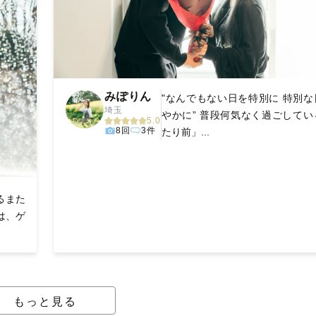
みぽりん
"なんでもない日を特別に 特別な
埼玉
やかに” 普段何気なく過ごしてい
5.0
8回
3件
たり前」...
るまた
は、ゲ
もっと見る