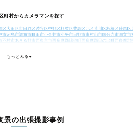
区町村からカメラマンを探す
黒区
大田区
世田谷区
渋谷区
中野区
杉並区
豊島区
北区
荒川区
板橋区
練馬区
中市
昭島市
調布市
町田市
小金井市
小平市
日野市
東村山市
国分寺市
国立市
市
羽村市
あきる野市
西東京市
西多摩郡瑞穂町
西多摩郡日の出町
西多摩郡
神津島村
三宅島三宅村
御蔵島村
八丈島八丈町
青ヶ島村
小笠原村
もっとみる
夜景の出張撮影事例