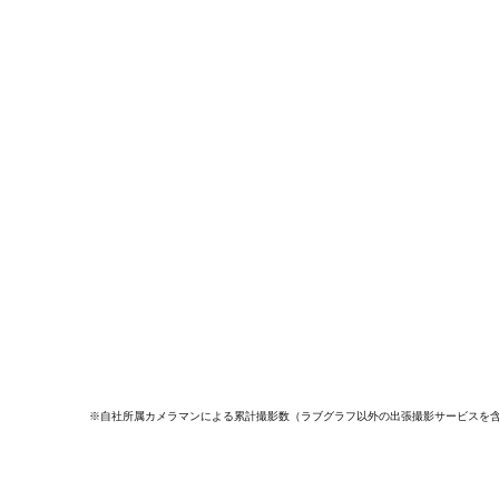
※自社所属カメラマンによる累計撮影数（ラブグラフ以外の出張撮影サービスを