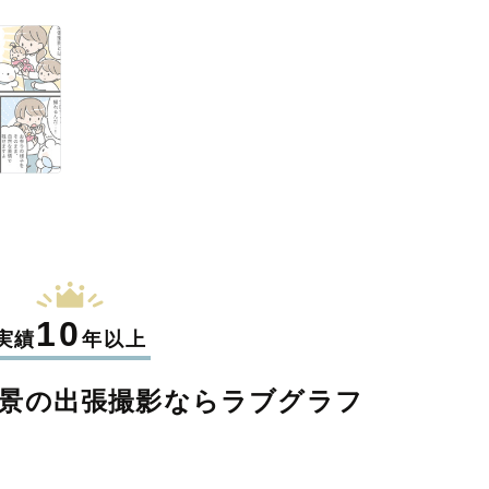
10
実績
年以上
景の
出張撮影なら
ラブグラフ