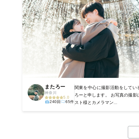
またろー
関東を中心に撮影活動をしてい
神奈川
ろーと申します。 お写真の撮影
5.0
240回
65件
スト様とカメラマン...