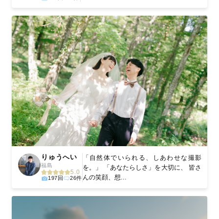
りゅうへい
「自然体でいられる、しあわせな撮影
福島
を。」 「あなたらしさ」を大切に、 皆さ
5.0
んの笑顔、想...
197回
26件