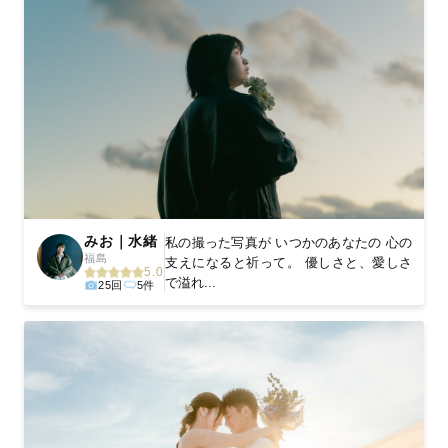
みお｜水緒
私の撮った写真が いつかのあなたの 心の
福島
支えになると祈って。 優しさと、愛しさ
5.0
で溢れ...
25回
5件