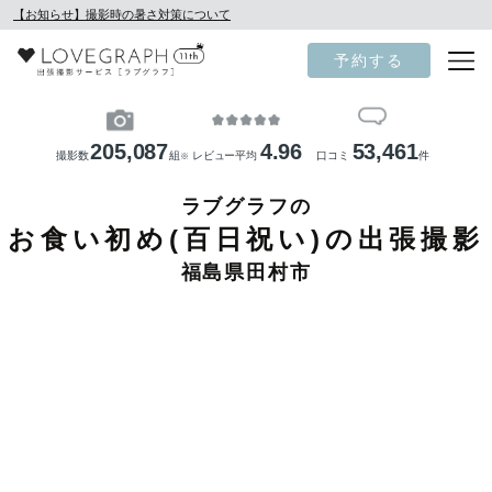
【お知らせ】撮影時の暑さ対策について
予約する
205,087
4.96
53,461
撮影数
組
レビュー平均
口コミ
件
※
ラブグラフの
お食い初め(百日祝い)の出張撮影
福島県田村市