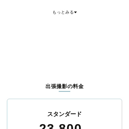
岩瀬郡天栄村
南会津郡下郷町
南会津郡檜枝岐村
南会津郡只見町
南会津郡南会津町
耶麻郡北塩原村
耶麻郡西会津町
耶麻郡磐梯町
もっとみる
耶麻郡猪苗代町
河沼郡会津坂下町
河沼郡湯川村
河沼郡柳津町
大沼郡三島町
大沼郡金山町
大沼郡昭和村
大沼郡会津美里町
西白河郡西郷村
西白河郡泉崎村
西白河郡中島村
西白河郡矢吹町
東白川郡棚倉町
東白川郡矢祭町
東白川郡塙町
東白川郡鮫川村
石川郡石川町
石川郡玉川村
石川郡平田村
石川郡浅川町
石川郡古殿町
田村郡三春町
田村郡小野町
双葉郡広野町
双葉郡楢葉町
双葉郡富岡町
双葉郡川内村
双葉郡大熊町
双葉郡双葉町
双葉郡浪江町
双葉郡葛尾村
相馬郡新地町
相馬郡飯舘村
出張撮影の料金
スタンダード
23,800