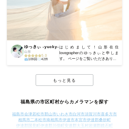
ゆっきぃ -yucky-
はじめまして！山形在住
山形
lovegrapherのゆっきぃと申しま
5.0
す。 ページをご覧いただきあり...
109回
42件
もっと見る
福島県の市区町村からカメラマンを探す
福島市
会津若松市
郡山市
いわき市
白河市
須賀川市
喜多方市
相馬市
二本松市
南相馬市
伊達市
本宮市
伊達郡桑折町
伊達郡国見町
伊達郡川俣町
安達郡大玉村
岩瀬郡鏡石町