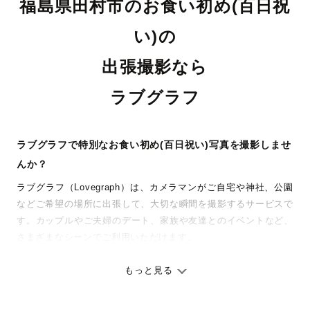
福島県田村市のお食い初め(百日祝
い)の
出張撮影なら
ラブグラフ
ラブグラフで特別なお食い初め(百日祝い)写真を撮影しませ
んか？
ラブグラフ（Lovegraph）は、カメラマンがご自宅や神社、公園
などご希望の場所に出張して、大切な瞬間を撮影するサービスで
す。カップルやご夫婦のデート、家族や友達とのイベントなど、
さまざまなシーンでご利用いただけます。
七五三やお宮参りといったお子さまの記念行事も、自然な表情や
ありのままの空気感を大切に、何十年経っても見返したくなるよ
もっと見る
うな写真に仕上げます。