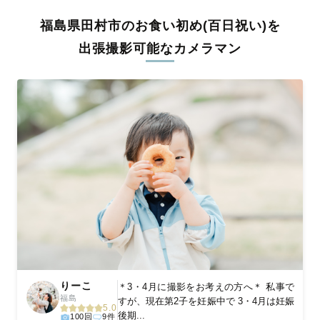
全国一律の安心料金でプロ品質をお届け
福島県田村市のお食い初め(百日祝い)を
料金は全国どこでも一律。わかりやすく安心の価格設定です。オ
リジナルの研修と厳正な審査に合格し、撮影技術やホスピタリテ
出張撮影可能なカメラマン
ィを身につけたプロのカメラマンが全国47都道府県に在籍してい
ます。創業10年のノウハウを活かし、思い出に残る素敵な撮影体
験をお届けします。
丁寧なレタッチで思い出を美しく仕上げます
撮影後は、独自の編集技術で写真の明るさや色合いを丁寧に調
整。自然な雰囲気を残しつつも、おしゃれで洗練された仕上がり
に。きっと「こんな写真を撮ってほしかった！」と思える一枚に
出会えます。まずは、ラブグラフの
撮影事例
をご覧ください。
りーこ
＊3・4月に撮影をお考えの方へ＊ 私事で
福島
すが、現在第2子を妊娠中で 3・4月は妊娠
5.0
後期...
100回
9件