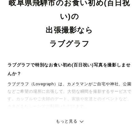
岐阜県飛騨市のお食い初め(百日祝
い)の
出張撮影なら
ラブグラフ
ラブグラフで特別なお食い初め(百日祝い)写真を撮影しませ
んか？
ラブグラフ（Lovegraph）は、カメラマンがご自宅や神社、公園
などご希望の場所に出張して、大切な瞬間を撮影するサービスで
す。カップルやご夫婦のデート、家族や友達とのイベントなど、
さまざまなシーンでご利用いただけます。
七五三やお宮参りといったお子さまの記念行事も、自然な表情や
ありのままの空気感を大切に、何十年経っても見返したくなるよ
もっと見る
うな写真に仕上げます。