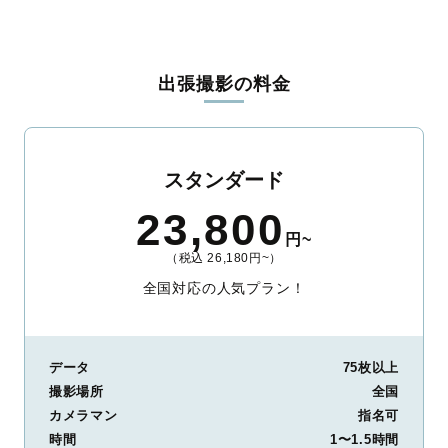
全国一律の安心料金でプロ品質をお届け
料金は全国どこでも一律。わかりやすく安心の価格設定です。オ
リジナルの研修と厳正な審査に合格し、撮影技術やホスピタリテ
出張撮影の料金
ィを身につけたプロのカメラマンが全国47都道府県に在籍してい
ます。創業10年のノウハウを活かし、思い出に残る素敵な撮影体
験をお届けします。
丁寧なレタッチで思い出を美しく仕上げます
スタンダード
撮影後は、独自の編集技術で写真の明るさや色合いを丁寧に調
23,800
整。自然な雰囲気を残しつつも、おしゃれで洗練された仕上がり
円~
に。きっと「こんな写真を撮ってほしかった！」と思える一枚に
（税込 26,180円~）
出会えます。まずは、ラブグラフの
撮影事例
をご覧ください。
全国対応の人気プラン！
データ
75枚以上
撮影場所
全国
カメラマン
指名可
時間
1〜1.5時間