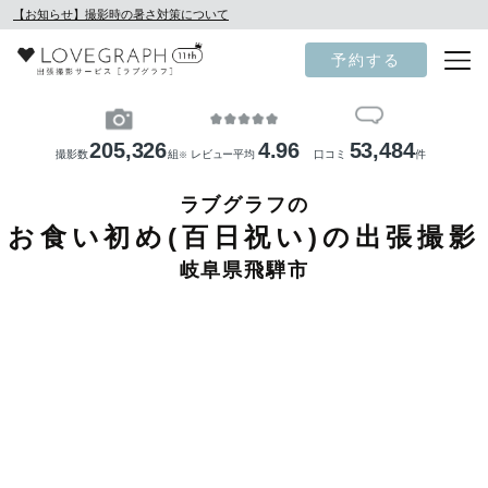
【お知らせ】撮影時の暑さ対策について
予約する
205,326
4.96
53,484
撮影数
組
レビュー平均
口コミ
件
※
ラブグラフの
お食い初め(百日祝い)の出張撮影
岐阜県飛騨市