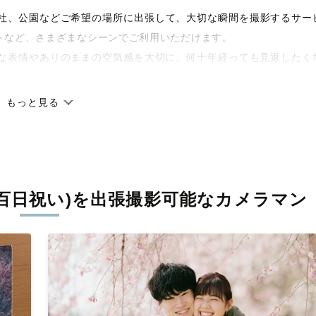
宅や神社、公園などご希望の場所に出張して、大切な瞬間を撮影するサー
トなど、さまざまなシーンでご利用いただけます。
な表情やありのままの空気感を大切に、何十年経っても見返したく
もっと見る
です。オリジナルの研修と厳正な審査に合格し、撮影技術やホスピ
籍しています。創業10年のノウハウを活かし、思い出に残る素敵な
百日祝い)を
出張撮影可能なカメラマン
丁寧に調整。自然な雰囲気を残しつつも、おしゃれで洗練された仕
る一枚に出会えます。まずは、ラブグラフの
撮影事例
をご覧ください