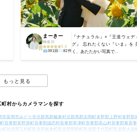
まーきー
『ナチュラル』×『王道ウェデ
神奈川
グ』 忘れたくない『いま』を 
5.0
391回
82件
く、あたたかい写真で...
もっと見る
区町村からカメラマンを探す
岡市
富岡市
みどり市
北群馬郡榛東村
北群馬郡吉岡町
多野郡上野村
多野郡
町
吾妻郡長野原町
吾妻郡嬬恋村
吾妻郡草津町
吾妻郡高山村
吾妻郡東吾妻
み町
佐波郡玉村町
邑楽郡板倉町
邑楽郡明和町
邑楽郡千代田町
邑楽郡大泉
邑楽郡邑楽町