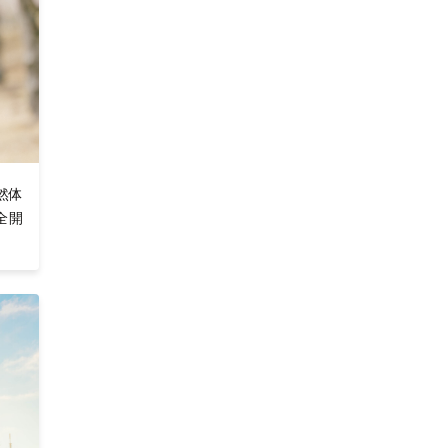
然体
全開