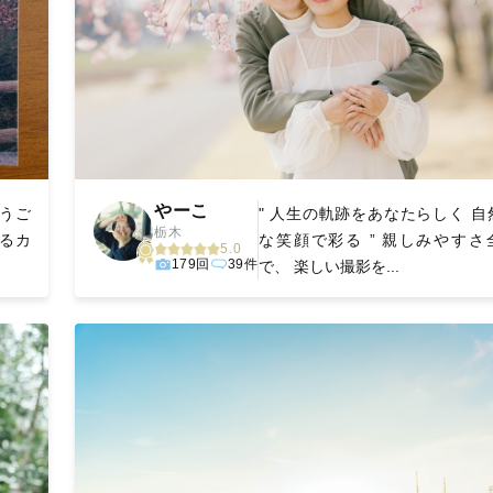
やーこ
うご
" 人生の軌跡をあなたらしく 自
栃木
るカ
な笑顔で彩る ” 親しみやすさ
5.0
179回
39件
で、 楽しい撮影を...