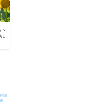
ィン
美し
神流町
町
町