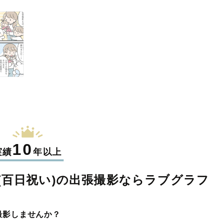
10
実績
年以上
百日祝い)の
出張撮影なら
ラブグラフ
撮影しませんか？