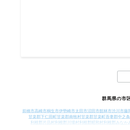
群馬県の市
前橋市
高崎市
桐生市
伊勢崎市
太田市
沼田市
館林市
渋川市
藤
甘楽郡下仁田町
甘楽郡南牧村
甘楽郡甘楽町
吾妻郡中之条
利根郡片品村
利根郡川場村
利根郡昭和村
利根郡みなか