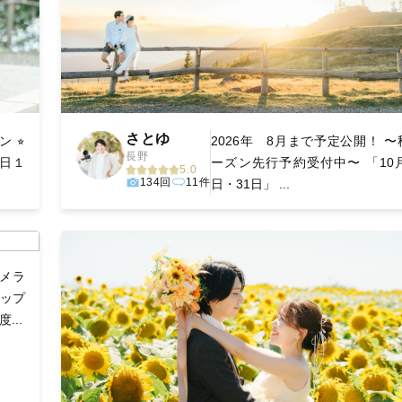
さとゆ
 ⭐︎
2026年 8月まで予定公開！ 〜
長野
１日１
ーズン先行予約受付中〜 「10月
5.0
134回
11件
日・31日」 ...
カメラ
トップ
...