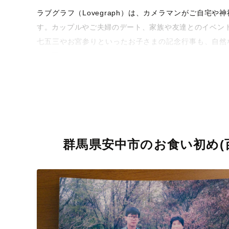
ラブグラフ（Lovegraph）は、カメラマンがご自
す。カップルやご夫婦のデート、家族や友達とのイベン
七五三やお宮参りといったお子さまの記念行事も、自然
うな写真に仕上げます。
全国一律の安心料金でプロ品質をお届け
料金は全国どこでも一律。わかりやすく安心の価格設定
ィを身につけたプロのカメラマンが全国47都道府県に在
験をお届けします。
群馬県安中市のお食い初め(
丁寧なレタッチで思い出を美しく仕上げます
撮影後は、独自の編集技術で写真の明るさや色合いを
に。きっと「こんな写真を撮ってほしかった！」と思え