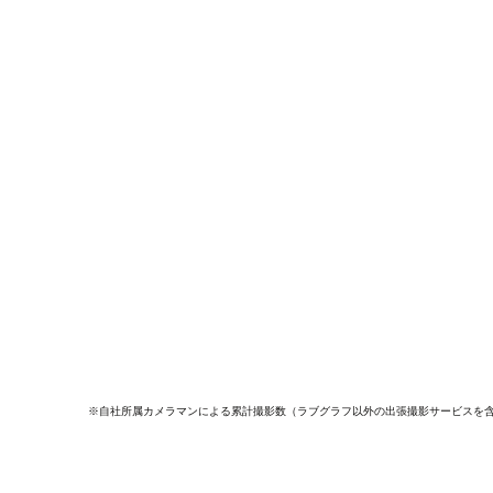
※自社所属カメラマンによる累計撮影数（ラブグラフ以外の出張撮影サービスを