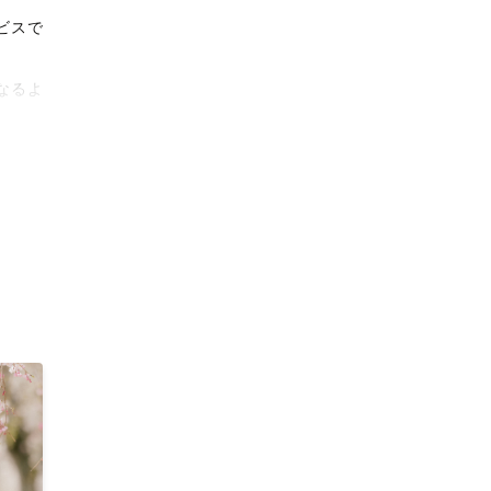
ビスで
なるよ
タリテ
撮影体
上がり
。