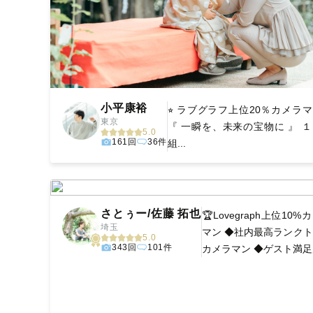
小平康裕
⭐︎ ラブグラフ上位20％カメラマン
東京
『 一瞬を、未来の宝物に 』 
5.0
161回
36件
組...
さとぅー/佐藤 拓也
🏆Lovegraph上位10%
埼玉
マン ◆社内最高ランク
5.0
343回
101件
カメラマン ◆ゲスト満足度