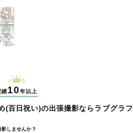
10
実績
年以上
(百日祝い)の
出張撮影なら
ラブグラ
撮影しませんか？