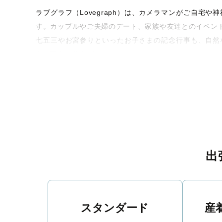
ラブグラフ（Lovegraph）は、カメラマンがご自
す。カップルやご夫婦のデート、家族や友達とのイベン
七五三やお宮参りといったお子さまの記念行事も、自然
うな写真に仕上げます。
全国一律の安心料金でプロ品質をお届け
料金は全国どこでも一律。わかりやすく安心の価格設定
ィを身につけたプロのカメラマンが全国47都道府県に在
験をお届けします。
丁寧なレタッチで思い出を美しく仕上げます
出
撮影後は、独自の編集技術で写真の明るさや色合いを
に。きっと「こんな写真を撮ってほしかった！」と思え
スタンダード
産