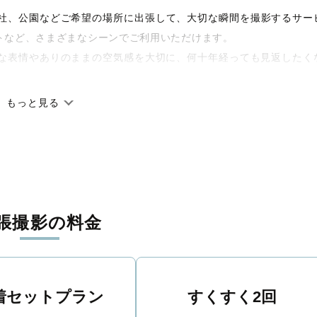
宅や神社、公園などご希望の場所に出張して、大切な瞬間を撮影するサー
トなど、さまざまなシーンでご利用いただけます。
な表情やありのままの空気感を大切に、何十年経っても見返したく
もっと見る
です。オリジナルの研修と厳正な審査に合格し、撮影技術やホスピ
籍しています。創業10年のノウハウを活かし、思い出に残る素敵な
張撮影の料金
丁寧に調整。自然な雰囲気を残しつつも、おしゃれで洗練された仕
る一枚に出会えます。まずは、ラブグラフの
撮影事例
をご覧ください
着セットプラン
すくすく2回