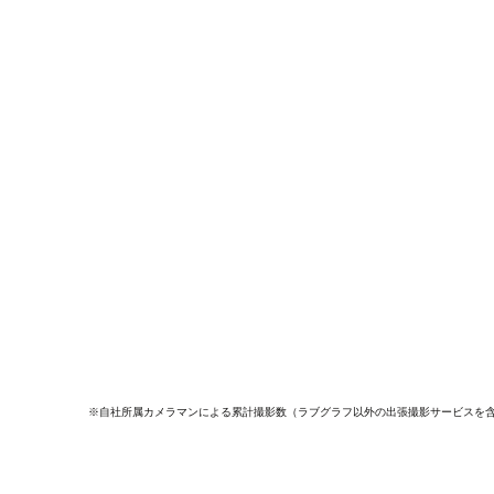
※自社所属カメラマンによる累計撮影数（ラブグラフ以外の出張撮影サービスを