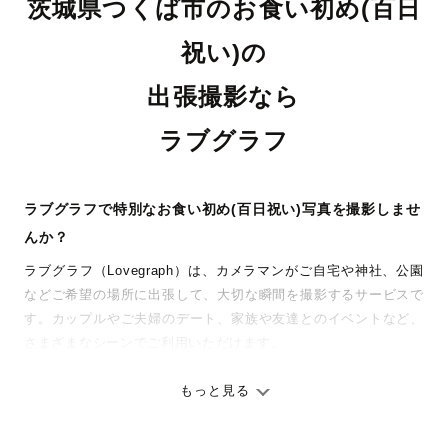
茨城県つくば市のお食い初め(百日
祝い)の
出張撮影なら
ラブグラフ
ラブグラフで特別なお食い初め(百日祝い)写真を撮影しませ
んか？
ラブグラフ（Lovegraph）は、カメラマンがご自宅や神社、公園
などご希望の場所に出張して、大切な瞬間を撮影するサービスで
す。カップルやご夫婦のデート、家族や友達とのイベントなど、
さまざまなシーンでご利用いただけます。
七五三やお宮参りといったお子さまの記念行事も、自然な表情や
ありのままの空気感を大切に、何十年経っても見返したくなるよ
もっと見る
うな写真に仕上げます。