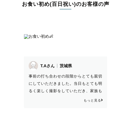
お食い初め(百日祝い)のお客様の声
T.Aさん
茨城県
事前の打ち合わせの段階からとても親切
にしていただきました。当日もとても明
るく楽しく撮影をしていただき、家族も
皆リラックスできました！自然な表情を
もっと見る
逃さず撮っていただき、たくさん撮って
くださった上に物撮りも出来上がった写
真に入っていたのでとても嬉しかったで
す！機会があればまたおねがいしたいで