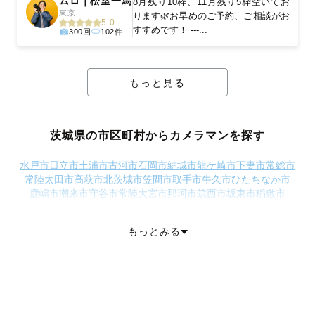
ムロ｜松室一馬
8月残り10枠、11月残り5枠空いてお
東京
ります🌿お早めのご予約、ご相談がお
5.0
すすめです！ ---...
300回
102件
もっと見る
茨城県の市区町村からカメラマンを探す
水戸市
日立市
土浦市
古河市
石岡市
結城市
龍ケ崎市
下妻市
常総市
常陸太田市
高萩市
北茨城市
笠間市
取手市
牛久市
ひたちなか市
鹿嶋市
潮来市
守谷市
常陸大宮市
那珂市
筑西市
坂東市
稲敷市
かすみがうら市
桜川市
神栖市
行方市
鉾田市
つくばみらい市
小美玉市
東茨城郡茨城町
東茨城郡大洗町
東茨城郡城里町
もっとみる
那珂郡東海村
久慈郡大子町
稲敷郡美浦村
稲敷郡阿見町
稲敷郡河内町
結城郡八千代町
猿島郡五霞町
猿島郡境町
北相馬郡利根町