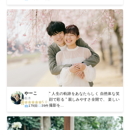
やーこ
" 人生の軌跡をあなたらしく 自然体な笑
栃木
顔で彩る ” 親しみやすさ全開で、 楽しい
5.0
撮影を...
179回
39件