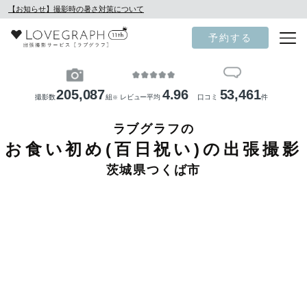
【お知らせ】撮影時の暑さ対策について
予約する
205,087
4.96
53,461
撮影数
組
レビュー平均
口コミ
件
※
ラブグラフの
お食い初め(百日祝い)の出張撮影
茨城県つくば市