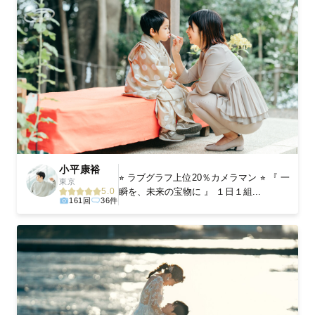
小平康裕
⭐︎ ラブグラフ上位20％カメラマン ⭐︎ 『 一
東京
瞬を、未来の宝物に 』 １日１組...
5.0
161回
36件