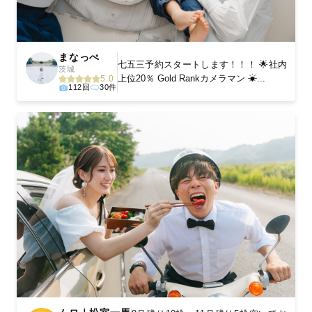
まなっぺ
七五三予約スタートします！！！ 🌟社内
茨城
上位20％ Gold Rankカメラマン ☀...
5.0
112回
30件