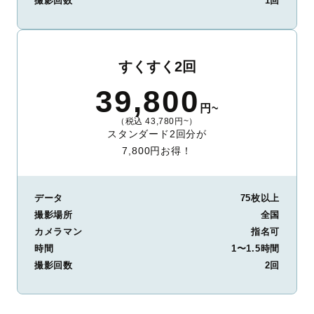
撮影回数
1回
すくすく2回
39,800
円~
（税込 43,780円~）
スタンダード2回分が
7,800円お得！
データ
75枚以上
撮影場所
全国
カメラマン
指名可
時間
1〜1.5時間
撮影回数
2回