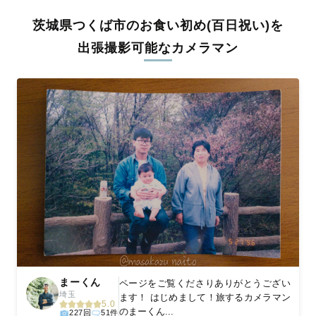
全国一律の安心料金でプロ品質をお届け
茨城県つくば市のお食い初め(百日祝い)を
料金は全国どこでも一律。わかりやすく安心の価格設定です。オ
リジナルの研修と厳正な審査に合格し、撮影技術やホスピタリテ
出張撮影可能なカメラマン
ィを身につけたプロのカメラマンが全国47都道府県に在籍してい
ます。創業10年のノウハウを活かし、思い出に残る素敵な撮影体
験をお届けします。
丁寧なレタッチで思い出を美しく仕上げます
撮影後は、独自の編集技術で写真の明るさや色合いを丁寧に調
整。自然な雰囲気を残しつつも、おしゃれで洗練された仕上がり
に。きっと「こんな写真を撮ってほしかった！」と思える一枚に
出会えます。まずは、ラブグラフの
撮影事例
をご覧ください。
まーくん
ページをご覧くださりありがとうござい
埼玉
ます！ はじめまして！旅するカメラマン
5.0
のまーくん...
227回
51件