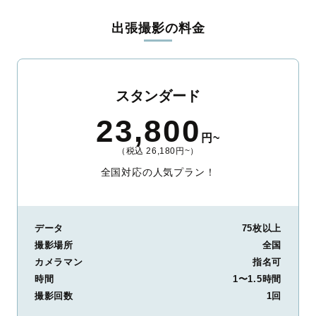
リジナルの研修と厳正な審査に合格し、撮影技術やホスピタリテ
出張撮影の料金
ィを身につけたプロのカメラマンが全国47都道府県に在籍してい
ます。創業10年のノウハウを活かし、思い出に残る素敵な撮影体
験をお届けします。
丁寧なレタッチで思い出を美しく仕上げます
スタンダード
撮影後は、独自の編集技術で写真の明るさや色合いを丁寧に調
23,800
整。自然な雰囲気を残しつつも、おしゃれで洗練された仕上がり
円~
に。きっと「こんな写真を撮ってほしかった！」と思える一枚に
（税込 26,180円~）
出会えます。まずは、ラブグラフの
撮影事例
をご覧ください。
全国対応の人気プラン！
データ
75枚以上
撮影場所
全国
カメラマン
指名可
時間
1〜1.5時間
撮影回数
1回