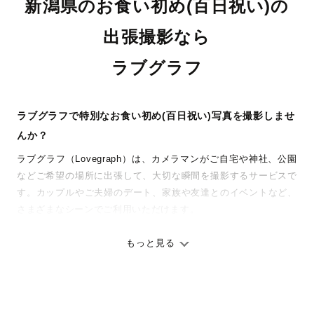
新潟県のお食い初め(百日祝い)の
出張撮影なら
ラブグラフ
ラブグラフで特別なお食い初め(百日祝い)写真を撮影しませ
んか？
ラブグラフ（Lovegraph）は、カメラマンがご自宅や神社、公園
などご希望の場所に出張して、大切な瞬間を撮影するサービスで
す。カップルやご夫婦のデート、家族や友達とのイベントなど、
さまざまなシーンでご利用いただけます。
七五三やお宮参りといったお子さまの記念行事も、自然な表情や
ありのままの空気感を大切に、何十年経っても見返したくなるよ
もっと見る
うな写真に仕上げます。
全国一律の安心料金でプロ品質をお届け
料金は全国どこでも一律。わかりやすく安心の価格設定です。オ