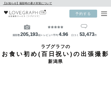
【お知らせ】撮影時の暑さ対策について
予約する
205,193
4.96
53,473
撮影数
組
レビュー平均
口コミ
件
※
ラブグラフの
お食い初め(百日祝い)の出張撮影
新潟県