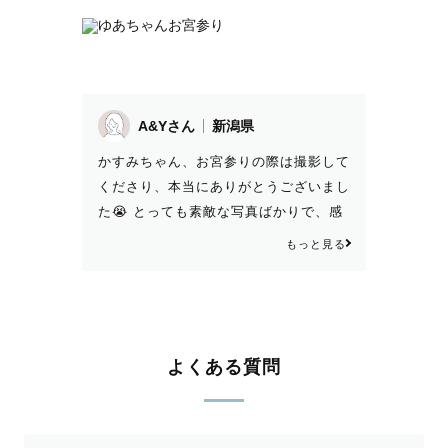
A&Yさん
新潟県
かすみちゃん、お宮参りの際は撮影して
くださり、本当にありがとうございまし
た😭 とっても素敵な写真ばかりで、感
動しました🥺💕 家族も大喜びで、写真
もっと見る
を見せると、凄い凄いとざわついていま
した😆笑 限られた時間の中、あれもこ
れもと要望に応えていただき、感謝しか
ありません😭 かすみちゃんに撮影して
いただけて本当に良かったです💗 あり
よくある質問
がとうございました🥰💕