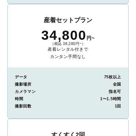
産着セットプラン
34,800
円~
（税込 38,280円~）
産着レンタル付きで
カンタン手間なし
データ
75枚以上
撮影場所
全国
カメラマン
指名可
時間
1〜1.5時間
撮影回数
1回
すくすく2回