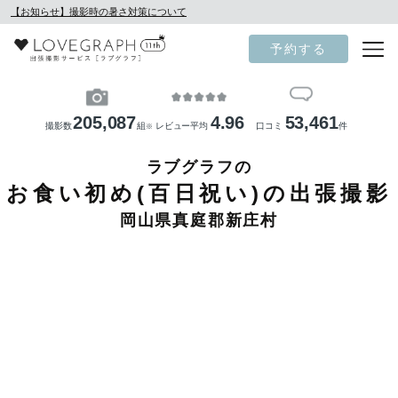
【お知らせ】撮影時の暑さ対策について
予約する
205,087
4.96
53,461
撮影数
組
レビュー平均
口コミ
件
※
ラブグラフの
お食い初め(百日祝い)の出張撮影
岡山県真庭郡新庄村