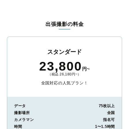
全国一律の安心料金でプロ品質をお届け
料金は全国どこでも一律。わかりやすく安心の価格設定です。オ
リジナルの研修と厳正な審査に合格し、撮影技術やホスピタリテ
出張撮影の料金
ィを身につけたプロのカメラマンが全国47都道府県に在籍してい
ます。創業10年のノウハウを活かし、思い出に残る素敵な撮影体
験をお届けします。
丁寧なレタッチで思い出を美しく仕上げます
スタンダード
撮影後は、独自の編集技術で写真の明るさや色合いを丁寧に調
23,800
整。自然な雰囲気を残しつつも、おしゃれで洗練された仕上がり
円~
に。きっと「こんな写真を撮ってほしかった！」と思える一枚に
（税込 26,180円~）
出会えます。まずは、ラブグラフの
撮影事例
をご覧ください。
全国対応の人気プラン！
データ
75枚以上
撮影場所
全国
カメラマン
指名可
時間
1〜1.5時間