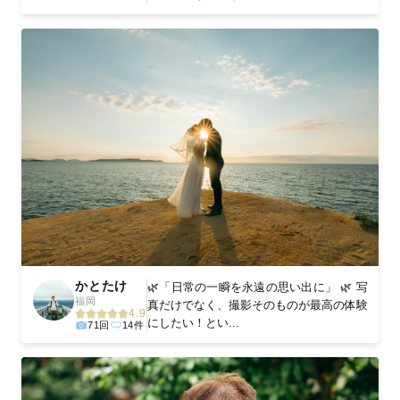
かとたけ
🌿「日常の一瞬を永遠の思い出に」 🌿 写
福岡
真だけでなく、撮影そのものが最高の体験
4.9
にしたい！とい...
71回
14件