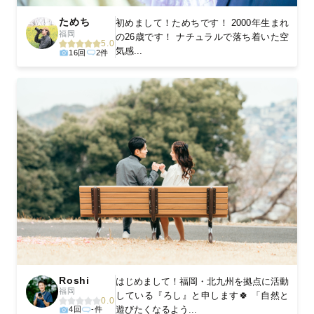
ためち
初めまして！ためちです！ 2000年生まれ
福岡
の26歳です！ ナチュラルで落ち着いた空
5.0
気感...
16回
2件
Roshi
はじめまして！福岡・北九州を拠点に活動
福岡
している『ろし』と申します🍀 「自然と
0.0
遊びたくなるよう...
4回
-件