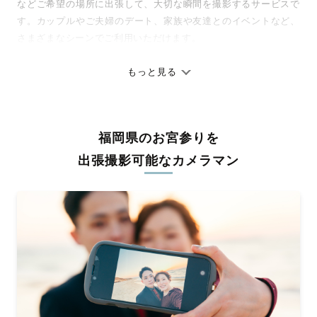
などご希望の場所に出張して、大切な瞬間を撮影するサービスで
す。カップルやご夫婦のデート、家族や友達とのイベントなど、
さまざまなシーンでご利用いただけます。
七五三やお宮参りといったお子さまの記念行事も、自然な表情や
ありのままの空気感を大切に、何十年経っても見返したくなるよ
もっと見る
うな写真に仕上げます。
全国一律の安心料金でプロ品質をお届け
福岡県のお宮参りを
料金は全国どこでも一律。わかりやすく安心の価格設定です。オ
リジナルの研修と厳正な審査に合格し、撮影技術やホスピタリテ
出張撮影可能なカメラマン
ィを身につけたプロのカメラマンが全国47都道府県に在籍してい
ます。創業10年のノウハウを活かし、思い出に残る素敵な撮影体
験をお届けします。
丁寧なレタッチで思い出を美しく仕上げます
撮影後は、独自の編集技術で写真の明るさや色合いを丁寧に調
整。自然な雰囲気を残しつつも、おしゃれで洗練された仕上がり
に。きっと「こんな写真を撮ってほしかった！」と思える一枚に
出会えます。まずは、ラブグラフの
撮影事例
をご覧ください。