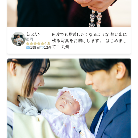
じぇい
何度でも見返したくなるような 想い出に
福岡
残る写真をお届けします。 はじめまし
4.8
て！ 九州...
155回
12件