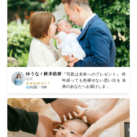
ゆうな / 鈴木佑奈
『写真は未来へのプレゼント』 何
福岡
年経っても色褪せない思い出を 未
4.4
来のあなたへお届けしま...
92回
5件