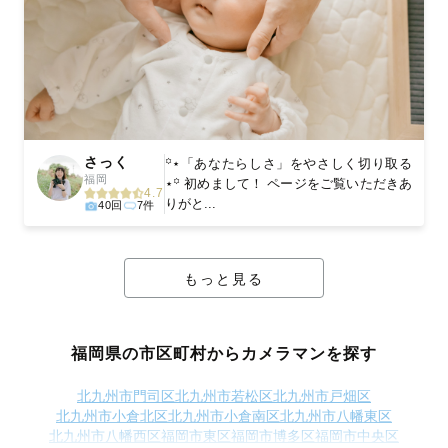
さっく
꙳⋆「あなたらしさ」をやさしく切り取る
福岡
⋆꙳ 初めまして！ ページをご覧いただきあ
4.7
りがと...
40回
7件
もっと見る
福岡県の市区町村からカメラマンを探す
北九州市門司区
北九州市若松区
北九州市戸畑区
北九州市小倉北区
北九州市小倉南区
北九州市八幡東区
北九州市八幡西区
福岡市東区
福岡市博多区
福岡市中央区