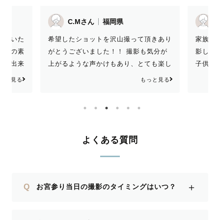
リキチさん
福岡県
風が強
頂きあり
家族みんなで良い雰囲気の中、楽しく撮
ださい
も気分が
影していただき有難うございました。
えてく
ても楽し
子供ともコミュニケーションをしっかり
自分の
とってくださった事も写真から伝わりま
悪いの
もっと見る
もっと見る
す。 大川市にある風浪宮の朱塗りの良
など教
さが伝わる構図から、いつ撮ったの？と
ったで
いうような自然体の写真まで大満足でし
二重顎
た。 有難うございました！ またお願い
も思い
したいです！
よくある質問
＋
Q
お宮参り当日の撮影のタイミングはいつ？