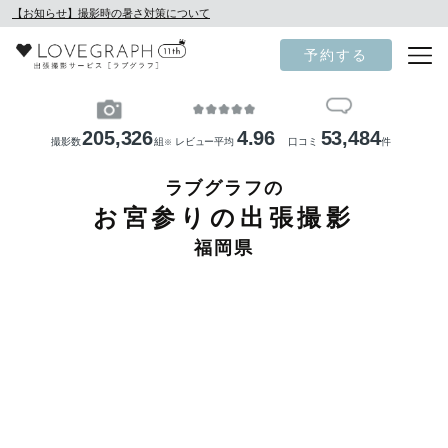
【お知らせ】撮影時の暑さ対策について
予約する
205,326
4.96
53,484
撮影数
組
レビュー平均
口コミ
件
※
ラブグラフの
お宮参りの出張撮影
福岡県