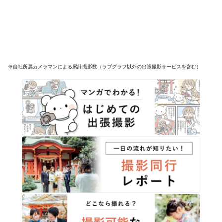
※自社所属カメラマンによる累計撮影数（ラブグラフ以外の出張撮影サービスを含む）