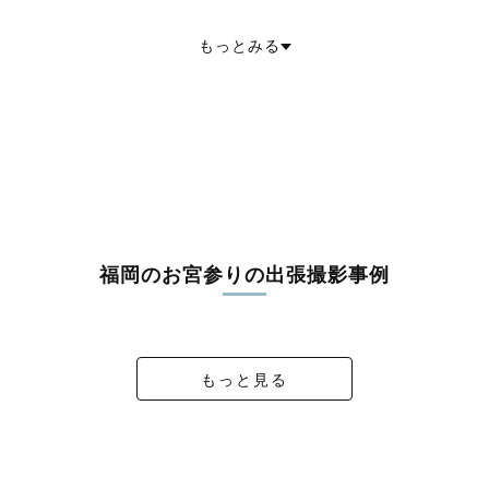
福岡市南区
福岡市西区
福岡市城南区
福岡市早良区
大牟田市
久留米市
直方市
飯塚市
田川市
柳川市
八女市
筑後市
大川市
行橋市
もっとみる
豊前市
中間市
小郡市
筑紫野市
春日市
大野城市
宗像市
太宰府市
古賀市
福津市
うきは市
宮若市
嘉麻市
朝倉市
みやま市
糸島市
那珂川市
糟屋郡宇美町
糟屋郡篠栗町
糟屋郡志免町
糟屋郡須惠町
糟屋郡新宮町
糟屋郡久山町
糟屋郡粕屋町
遠賀郡芦屋町
遠賀郡水巻町
遠賀郡岡垣町
遠賀郡遠賀町
鞍手郡小竹町
鞍手郡鞍手町
嘉穂郡桂川町
朝倉郡筑前町
朝倉郡東峰村
三井郡大刀洗町
三潴郡大木町
八女郡広川町
田川郡香春町
田川郡添田町
田川郡糸田町
田川郡川崎町
田川郡大任町
田川郡赤村
田川郡福智町
京都郡苅田町
京都郡みやこ町
築上郡吉富町
築上郡上毛町
築上郡築上町
福岡のお宮参りの出張撮影事例
お宮参り in 護國神社
omiyamairi
お宮参り⛩️
お宮参り
もっと見る