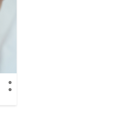
┈ ❁
hy ❁