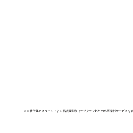
※自社所属カメラマンによる累計撮影数（ラブグラフ以外の出張撮影サービスを