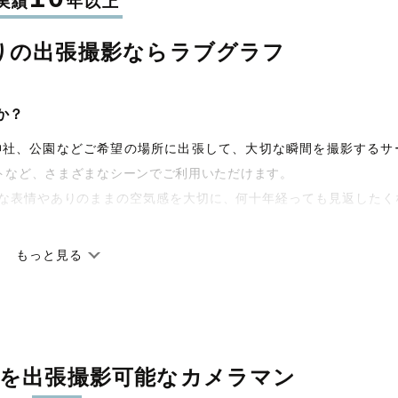
実績
年以上
りの
出張撮影なら
ラブグラフ
か？
宅や神社、公園などご希望の場所に出張して、大切な瞬間を撮影するサ
トなど、さまざまなシーンでご利用いただけます。
な表情やありのままの空気感を大切に、何十年経っても見返したく
もっと見る
です。オリジナルの研修と厳正な審査に合格し、撮影技術やホスピ
しています。創業10年のノウハウを活かし、思い出に残る素敵な撮
を
出張撮影可能なカメラマン