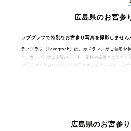
広島県のお宮参
ラブグラフで特別なお宮参り写真を撮影しません
ラブグラフ（Lovegraph）は、カメラマンがご自
す。カップルやご夫婦のデート、家族や友達とのイベン
七五三やお宮参りといったお子さまの記念行事も、自然
な写真に仕上げます。
全国一律の安心料金でプロ品質をお届け
料金は全国どこでも一律。わかりやすく安心の価格設定
を身につけたプロのカメラマンが全国47都道府県に在籍
お届けします。
広島県のお宮参り
丁寧なレタッチで思い出を美しく仕上げます