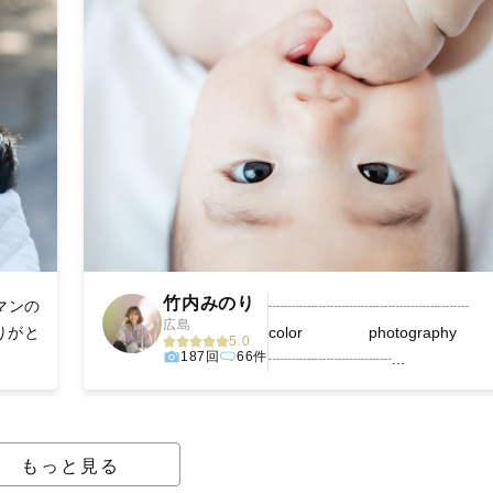
竹内みのり
マンの
┈┈┈┈┈┈┈┈┈┈┈┈
広島
りがと
color photograp
5.0
187回
66件
┈┈┈┈┈┈┈┈...
もっと見る