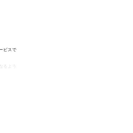
ービスで
なるよう
タリティ
影体験を