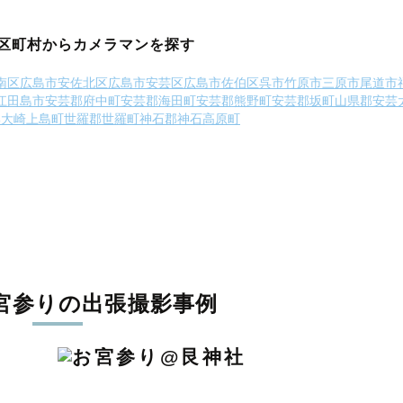
区町村からカメラマンを探す
南区
広島市安佐北区
広島市安芸区
広島市佐伯区
呉市
竹原市
三原市
尾道市
江田島市
安芸郡府中町
安芸郡海田町
安芸郡熊野町
安芸郡坂町
山県郡安芸
郡大崎上島町
世羅郡世羅町
神石郡神石高原町
宮参りの出張撮影事例