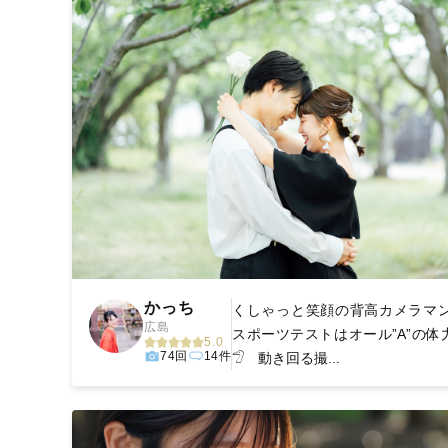
かっち
くしゃっと笑顔の背高カメラマン
広島
スポーツテストはオール”A”の体
5.0
74回
14件
𓅿 動き回る撮...