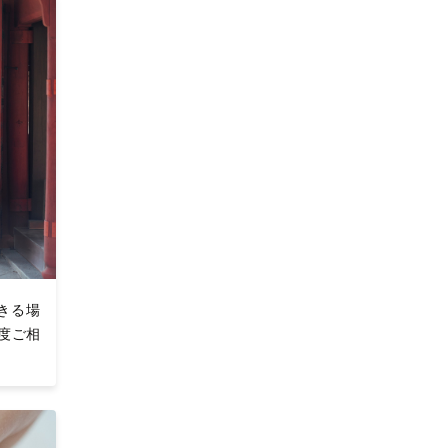
きる場
度ご相