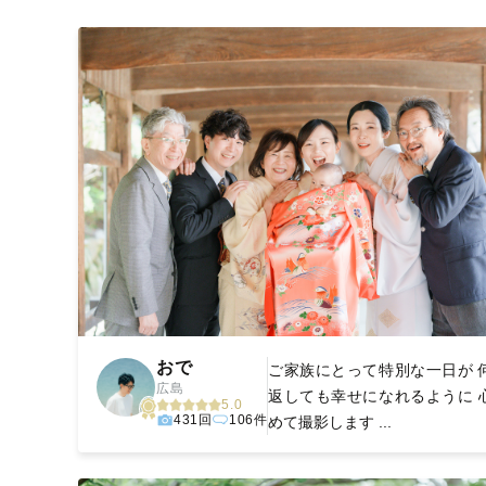
撮影後は、独自の編集技術で写真の明るさや色合いを丁
きっと「こんな写真を撮ってほしかった！」と思える一
おで
ご家族にとって特別な一日が 
広島
返しても幸せになれるように 
5.0
431回
106件
めて撮影します ...