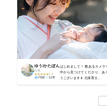
ゆう/かたぽん
はじめまして！ 数あるカメラ
広島
中から見つけてくださり、あ
4.8
76回
12件
うございます🌷 元保育士...