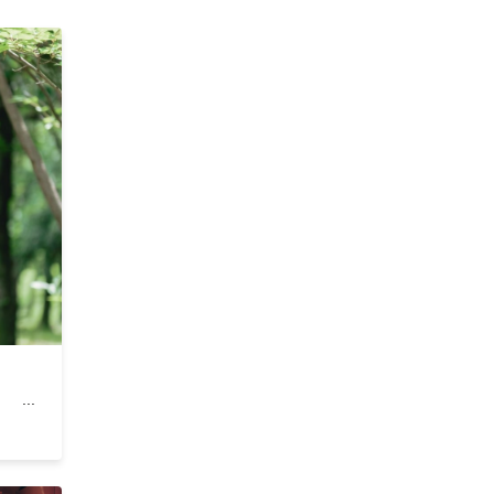
がりに。
--- ...