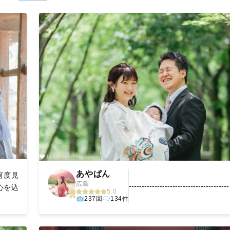
寧に調整。自然な雰囲気を残しつつも、おしゃれで洗練された仕上
枚に出会えます。まずは、ラブグラフの
撮影事例
をご覧ください。
あやぱん
何度見
広島
------------------------------------
心を込
5.0
237回
134件