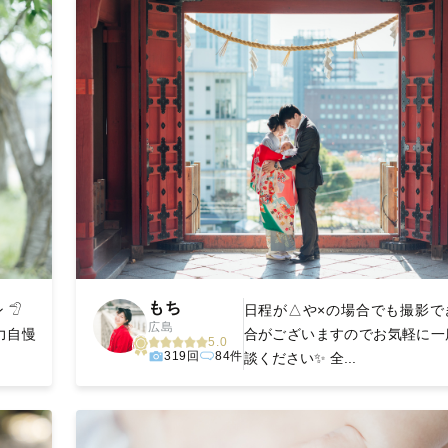
もち
 𓅿
日程が△や×の場合でも撮影で
広島
力自慢
合がございますのでお気軽に一
5.0
319回
84件
談ください✨ 全...