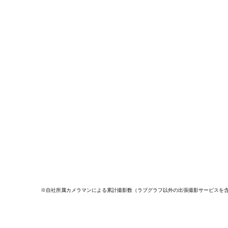
※自社所属カメラマンによる累計撮影数（ラブグラフ以外の出張撮影サービスを