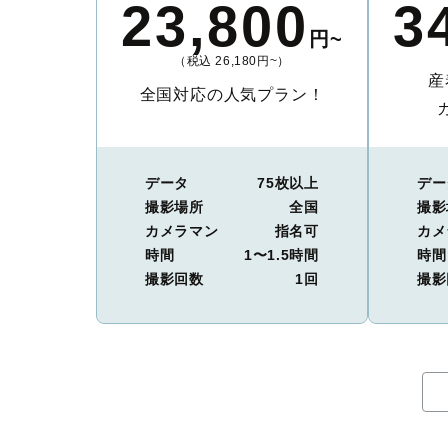
23,800
3
円~
（税込 26,180円~）
産
全国対応の人気プラン！
データ
75枚以上
デー
撮影場所
全国
撮影
カメラマン
指名可
カメ
時間
1〜1.5時間
時間
撮影回数
1回
撮影