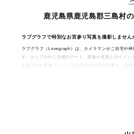
鹿児島県鹿児島郡三島村
ラブグラフで特別なお宮参り写真を撮影しません
ラブグラフ（Lovegraph）は、カメラマンがご自
す。カップルやご夫婦のデート、家族や友達とのイベン
七五三やお宮参りといったお子さまの記念行事も、自然
うな写真に仕上げます。
全国一律の安心料金でプロ品質をお届け
料金は全国どこでも一律。わかりやすく安心の価格設定
ィを身につけたプロのカメラマンが全国47都道府県に在
験をお届けします。
丁寧なレタッチで思い出を美しく仕上げます