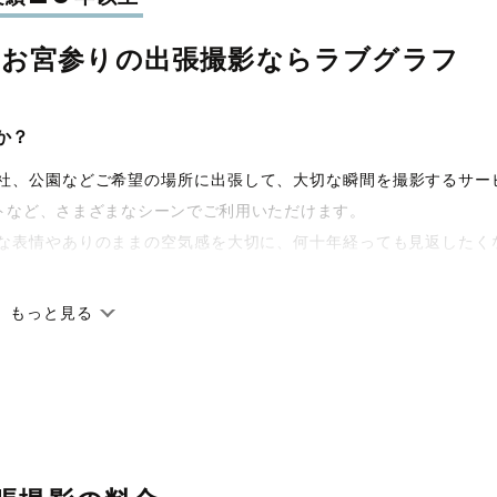
のお宮参りの
出張撮影なら
ラブグラフ
か？
宅や神社、公園などご希望の場所に出張して、大切な瞬間を撮影するサー
トなど、さまざまなシーンでご利用いただけます。
な表情やありのままの空気感を大切に、何十年経っても見返したく
もっと見る
です。オリジナルの研修と厳正な審査に合格し、撮影技術やホスピ
籍しています。創業10年のノウハウを活かし、思い出に残る素敵な