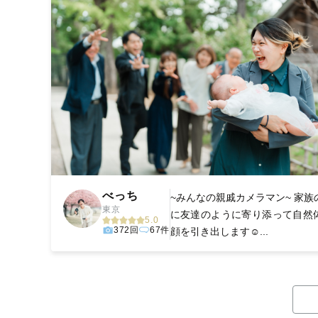
べっち
~みんなの親戚カメラマン~ 家族
東京
に友達のように寄り添って自然
5.0
372回
67件
顔を引き出します☺️...