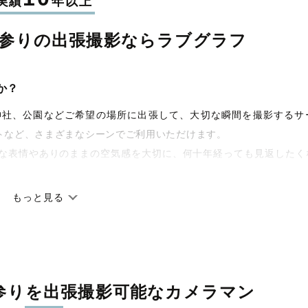
実績
年以上
参りの
出張撮影なら
ラブグラフ
か？
宅や神社、公園などご希望の場所に出張して、大切な瞬間を撮影するサ
トなど、さまざまなシーンでご利用いただけます。
な表情やありのままの空気感を大切に、何十年経っても見返したく
もっと見る
です。オリジナルの研修と厳正な審査に合格し、撮影技術やホスピ
しています。創業10年のノウハウを活かし、思い出に残る素敵な撮
参りを
出張撮影可能なカメラマン