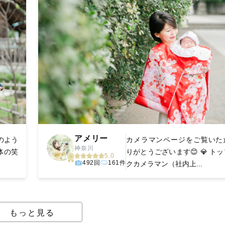
アメリー
のよう
カメラマンページをご覧いた
神奈川
体の笑
りがとうございます😊 💎 ト
5.0
492回
161件
クカメラマン（社内上...
もっと見る