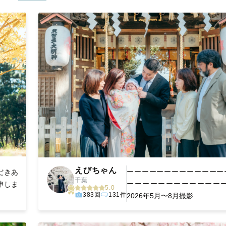
寧に調整。自然な雰囲気を残しつつも、おしゃれで洗練された仕上
枚に出会えます。まずは、ラブグラフの
撮影事例
をご覧ください。
えびちゃん
ーーーーーーーーーーーーー
だきあ
千葉
ーーーーーーーーーーーーーー
申しま
5.0
383回
131件
2026年5月〜8月撮影...