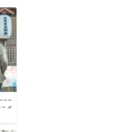
がりに。
ーーー
 🦐