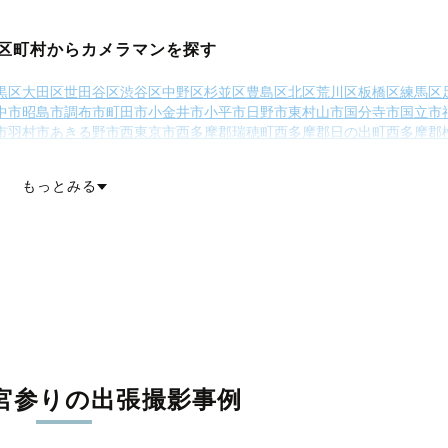
区町村からカメラマンを探す
黒区
大田区
世田谷区
渋谷区
中野区
杉並区
豊島区
北区
荒川区
板橋区
練馬区
中市
昭島市
調布市
町田市
小金井市
小平市
日野市
東村山市
国分寺市
国立市
市
羽村市
あきる野市
西東京市
西多摩郡瑞穂町
西多摩郡日の出町
西多摩郡
神津島村
三宅島三宅村
御蔵島村
八丈島八丈町
青ヶ島村
小笠原村
もっとみる
宮参りの出張撮影事例