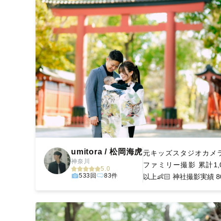
umitora / 松岡海虎
元キッズスタジオカメ
神奈川
ファミリー撮影 累計1,0
5.0
533回
83件
以上👶🏻️ 神社撮影実績 80