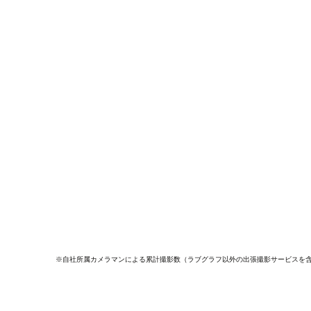
※自社所属カメラマンによる累計撮影数（ラブグラフ以外の出張撮影サービスを