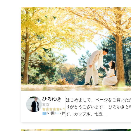
撮影後は、独自の編集技術で写真の明るさや色合いを丁
きっと「こんな写真を撮ってほしかった！」と思える一
ひろゆき
はじめまして、ページをご覧いた
東京
りがとうございます！ ひろゆきと
4.9
61回
7件
す。カップル、七五...