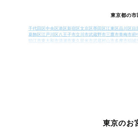
東京都の市
千代田区
中央区
港区
新宿区
文京区
墨田区
江東区
品川区
目
葛飾区
江戸川区
八王子市
立川市
武蔵野市
三鷹市
青梅市
府
狛江市
東大和市
清瀬市
東久留米市
武蔵村山市
多摩市
稲城
西多摩郡奥多摩町
大島町
利島村
新島村
東京のお