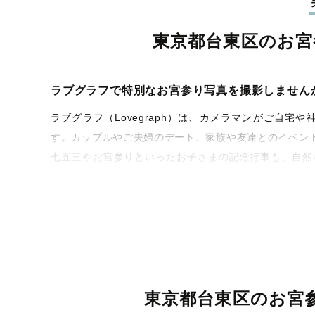
東京都台東区のお宮
ラブグラフで特別なお宮参り写真を撮影しません
ラブグラフ（Lovegraph）は、カメラマンがご自
す。カップルやご夫婦のデート、家族や友達とのイベン
七五三やお宮参りといったお子さまの記念行事も、自然
な写真に仕上げます。
全国一律の安心料金でプロ品質をお届け
料金は全国どこでも一律。わかりやすく安心の価格設定
を身につけたプロのカメラマンが全国47都道府県に在籍
お届けします。
東京都台東区のお宮
丁寧なレタッチで思い出を美しく仕上げます