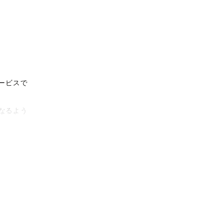
ービスで
なるよう
タリティ
影体験を