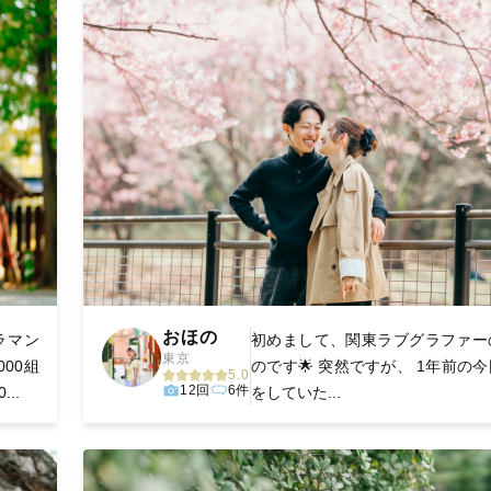
おほの
ラマン
初めまして、関東ラブグラファー
東京
00組
のです🌟 突然ですが、 1年前の
5.0
12回
6件
...
をしていた...