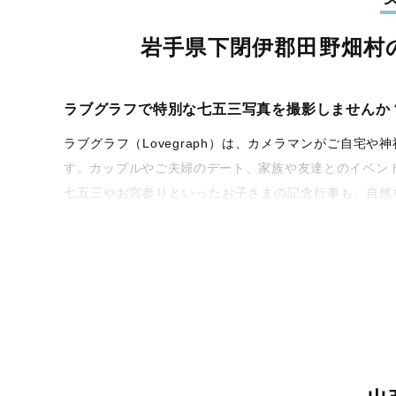
岩手県下閉伊郡田野畑村
ラブグラフで特別な七五三写真を撮影しませんか
ラブグラフ（Lovegraph）は、カメラマンがご自
す。カップルやご夫婦のデート、家族や友達とのイベン
七五三やお宮参りといったお子さまの記念行事も、自然
うな写真に仕上げます。
全国一律の安心料金でプロ品質をお届け
料金は全国どこでも一律。わかりやすく安心の価格設定
ィを身につけたプロのカメラマンが全国47都道府県に在
験をお届けします。
丁寧なレタッチで思い出を美しく仕上げます