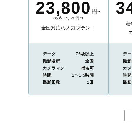
23,800
3
円~
（税込 26,180円~）
着
全国対応の人気プラン！
データ
75枚以上
デー
撮影場所
全国
撮影
カメラマン
指名可
カメ
時間
1〜1.5時間
時間
撮影回数
1回
撮影