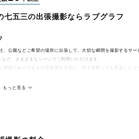
の七五三の
出張撮影なら
ラブグラフ
？
宅や神社、公園などご希望の場所に出張して、大切な瞬間を撮影するサー
トなど、さまざまなシーンでご利用いただけます。
な表情やありのままの空気感を大切に、何十年経っても見返したく
もっと見る
です。オリジナルの研修と厳正な審査に合格し、撮影技術やホスピ
籍しています。創業10年のノウハウを活かし、思い出に残る素敵な