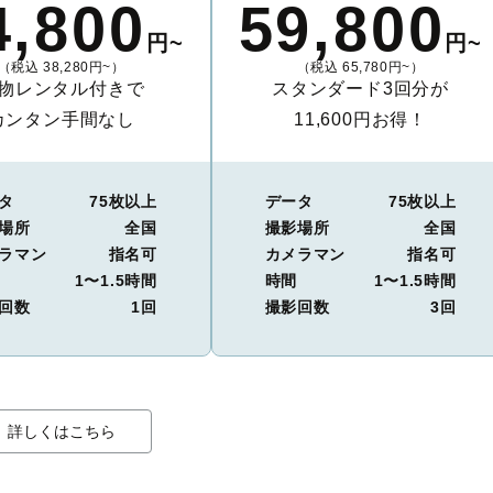
4,800
59,800
円~
円~
（税込 38,280円~）
（税込 65,780円~）
物レンタル付きで
スタンダード3回分が
カンタン手間なし
11,600円お得！
タ
75枚以上
データ
75枚以上
場所
全国
撮影場所
全国
ラマン
指名可
カメラマン
指名可
1〜1.5時間
時間
1〜1.5時間
回数
1回
撮影回数
3回
詳しくはこちら