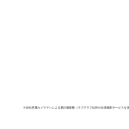
※自社所属カメラマンによる累計撮影数（ラブグラフ以外の出張撮影サービスを