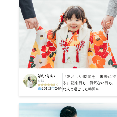
ゆいゆい
『愛おしい時間を、未来に持
宮城
る』 記念日も、何気ない日も。
5.0
201回
24件
な人と過ごした時間を...