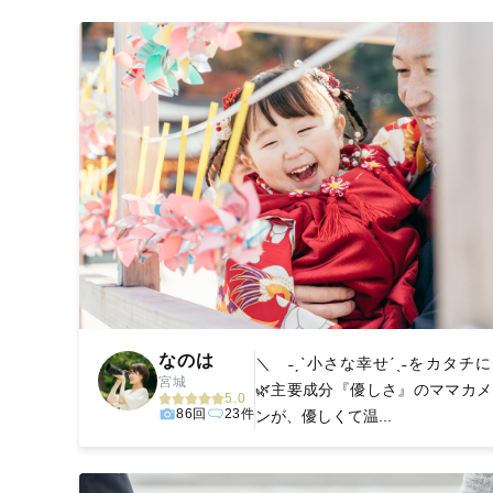
撮影後は、独自の編集技術で写真の明るさや色合いを
に。きっと「こんな写真を撮ってほしかった！」と思え
なのは
＼ ˗ˏˋ小さな幸せˊˎ˗をカタチ
宮城
🌿主要成分『優しさ』のママカ
5.0
86回
23件
ンが、優しくて温...