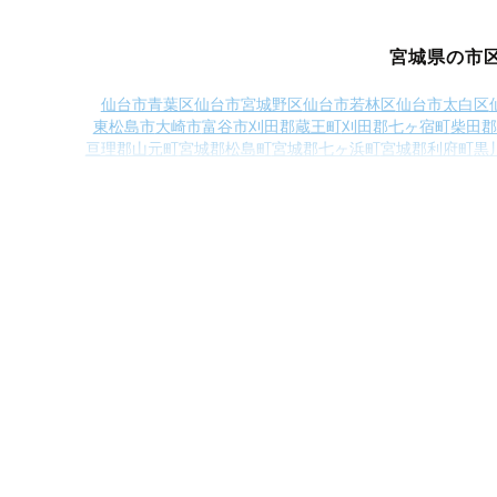
宮城県の市
仙台市青葉区
仙台市宮城野区
仙台市若林区
仙台市太白区
東松島市
大崎市
富谷市
刈田郡蔵王町
刈田郡七ヶ宿町
柴田郡
亘理郡山元町
宮城郡松島町
宮城郡七ヶ浜町
宮城郡利府町
黒
遠田郡美里