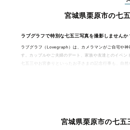
宮城県栗原市の七
ラブグラフで特別な七五三写真を撮影しませんか
ラブグラフ（Lovegraph）は、カメラマンがご自
す。カップルやご夫婦のデート、家族や友達とのイベン
七五三やお宮参りといったお子さまの記念行事も、自然
うな写真に仕上げます。
全国一律の安心料金でプロ品質をお届け
料金は全国どこでも一律。わかりやすく安心の価格設定
ィを身につけたプロのカメラマンが全国47都道府県に在
験をお届けします。
宮城県栗原市の七五
丁寧なレタッチで思い出を美しく仕上げます