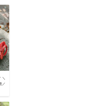
上がり
。
／ ＼
得意／