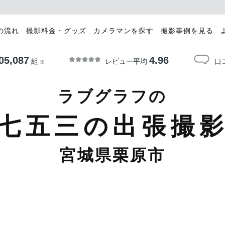
の流れ
撮影料金・グッズ
カメラマンを探す
撮影事例を見る
05,087
4.96
レビュー平均
口
組
※
ラブグラフの
七五三の出張撮
宮城県栗原市