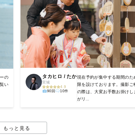
タカヒロ / たか
ァーの
現在予約が集中する期間のた
宮城
ご覧い
限を設けております。撮影ご
4.9
90回
10件
の際は、大変お手数お掛けし
がリ...
もっと見る