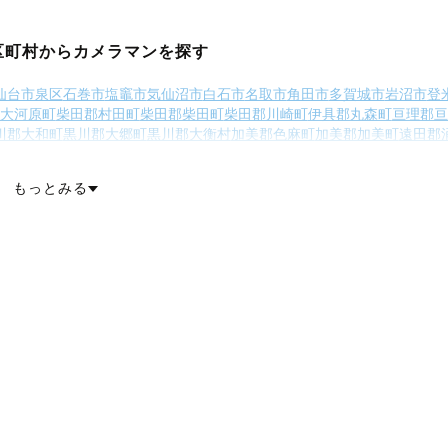
区町村からカメラマンを探す
仙台市泉区
石巻市
塩竈市
気仙沼市
白石市
名取市
角田市
多賀城市
岩沼市
登
大河原町
柴田郡村田町
柴田郡柴田町
柴田郡川崎町
伊具郡丸森町
亘理郡亘
川郡大和町
黒川郡大郷町
黒川郡大衡村
加美郡色麻町
加美郡加美町
遠田郡
町
牡鹿郡女川町
本吉郡南三陸町
もっとみる