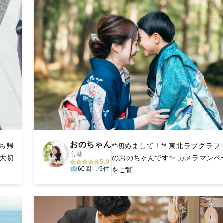
おのちゃん
ち帰
**初めまして！** 東北ラブグラフ
宮城
 大切
のおのちゃんです✨ カメラマンペ
5.0
60回
9件
をご覧...