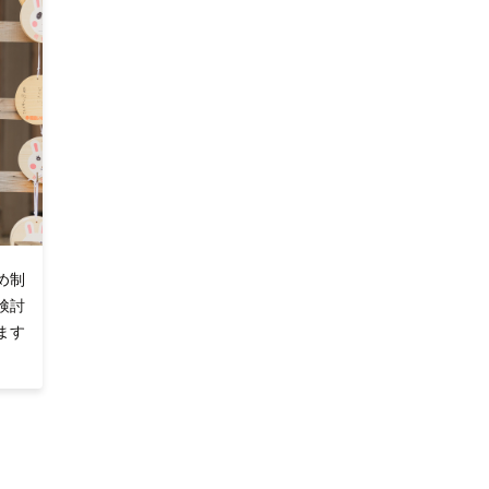
め制
検討
ます