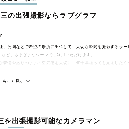
五三の
出張撮影なら
ラブグラフ
？
宅や神社、公園などご希望の場所に出張して、大切な瞬間を撮影するサー
トなど、さまざまなシーンでご利用いただけます。
な表情やありのままの空気感を大切に、何十年経っても見返したく
もっと見る
です。オリジナルの研修と厳正な審査に合格し、撮影技術やホスピ
籍しています。創業10年のノウハウを活かし、思い出に残る素敵な
三を
出張撮影可能なカメラマン