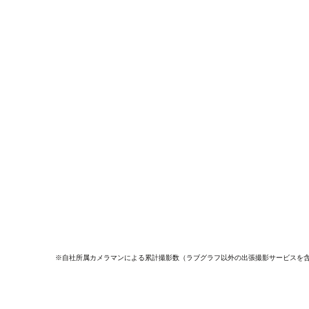
※自社所属カメラマンによる累計撮影数（ラブグラフ以外の出張撮影サービスを