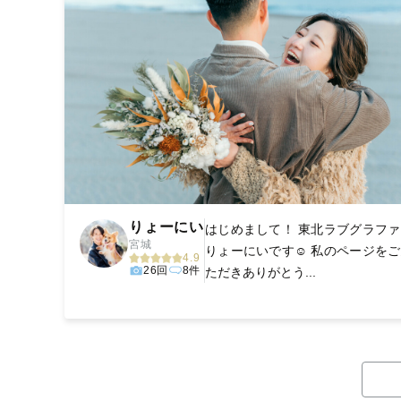
りょーにい
はじめまして！ 東北ラブグラフ
宮城
りょーにいです☺️ 私のページを
4.9
26回
8件
ただきありがとう...