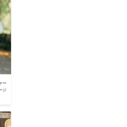
ァー
ージ