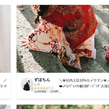
丁寧に調整。自然な雰囲気を残しつつも、おしゃれで洗練された仕
る一枚に出会えます。まずは、ラブグラフの
撮影事例
をご覧ください
ずほちん
に ／
＼💎社内上位10%カメラマン💎
山形
メラマ
❤️‍🩹ｺﾝﾌﾟﾚｯｸｽ解消ﾎﾟｰｼﾞﾝｸﾞ大
5.0
508回
159件
...