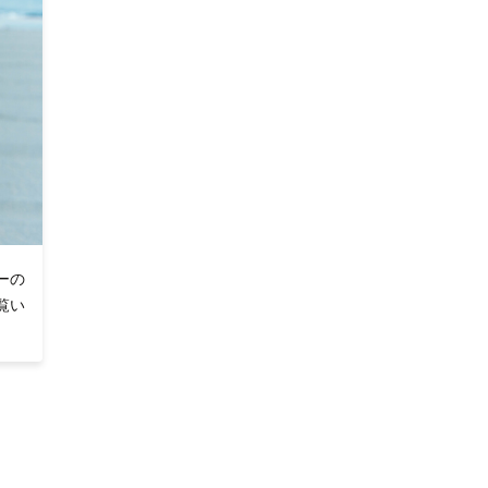
ーの
覧い