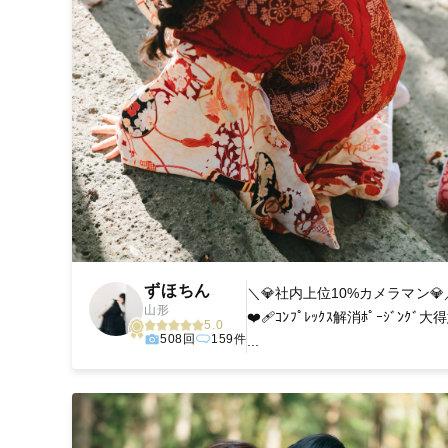
ずほちん
＼💎社内上位10%カメラマン💎
山形
❤️‍🩹ｺﾝﾌﾟﾚｯｸｽ解消ﾎﾟｰｼﾞﾝｸﾞ
5.0
508回
159件
...