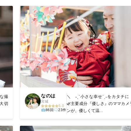
丁寧に調整。自然な雰囲気を残しつつも、おしゃれで洗練された仕
る一枚に出会えます。まずは、ラブグラフの
撮影事例
をご覧ください
なのは
な撮
＼ ˗ˏˋ小さな幸せˊˎ˗をカタチに
宮城
大切
🌿主要成分『優しさ』のママカメ
5.0
86回
23件
ンが、優しくて温...