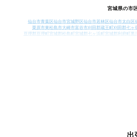
宮城県の市
仙台市青葉区
仙台市宮城野区
仙台市若林区
仙台市太白区
栗原市
東松島市
大崎市
富谷市
刈田郡蔵王町
刈田郡七ヶ
亘理郡亘理町
宮城郡松島町
宮城郡七ヶ浜町
宮城郡利府町
黒
遠田郡美里
出