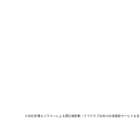
※自社所属カメラマンによる累計撮影数（ラブグラフ以外の出張撮影サービスを