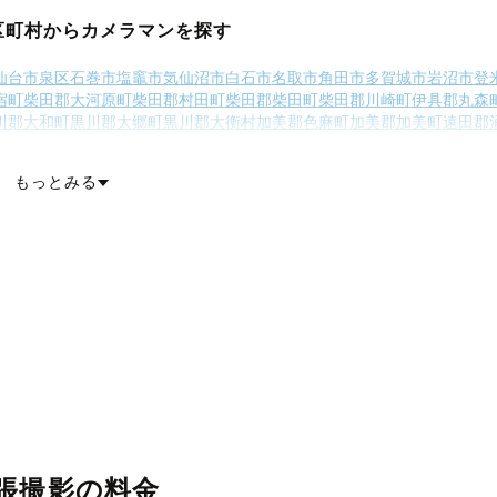
区町村からカメラマンを探す
仙台市泉区
石巻市
塩竈市
気仙沼市
白石市
名取市
角田市
多賀城市
岩沼市
登
宿町
柴田郡大河原町
柴田郡村田町
柴田郡柴田町
柴田郡川崎町
伊具郡丸森
川郡大和町
黒川郡大郷町
黒川郡大衡村
加美郡色麻町
加美郡加美町
遠田郡
町
牡鹿郡女川町
本吉郡南三陸町
もっとみる
張撮影の料金