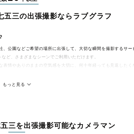
七五三の
出張撮影なら
ラブグラフ
？
宅や神社、公園などご希望の場所に出張して、大切な瞬間を撮影するサー
トなど、さまざまなシーンでご利用いただけます。
な表情やありのままの空気感を大切に、何十年経っても見返したく
もっと見る
です。オリジナルの研修と厳正な審査に合格し、撮影技術やホスピ
籍しています。創業10年のノウハウを活かし、思い出に残る素敵な
七五三を
出張撮影可能なカメラマン