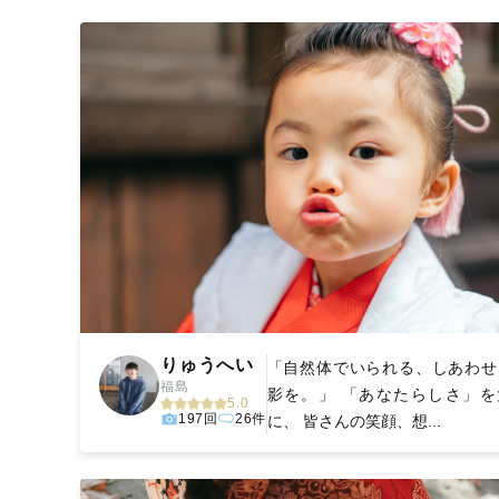
撮影後は、独自の編集技術で写真の明るさや色合いを
に。きっと「こんな写真を撮ってほしかった！」と思え
りゅうへい
「自然体でいられる、しあわせ
福島
影を。」 「あなたらしさ」を
5.0
197回
26件
に、 皆さんの笑顔、想...