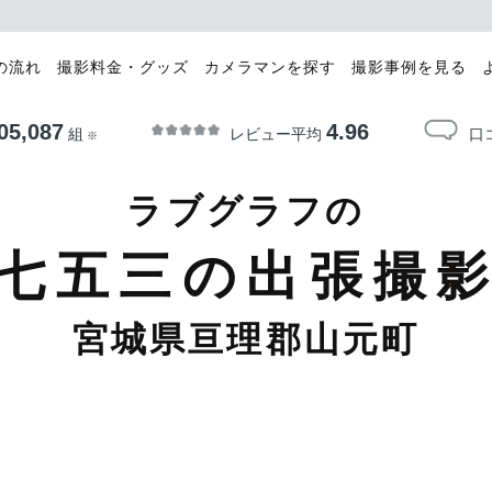
の流れ
撮影料金・グッズ
カメラマンを探す
撮影事例を見る
05,087
4.96
レビュー平均
口
組
※
ラブグラフの
七五三の出張撮
宮城県亘理郡山元町