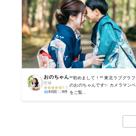
おのちゃん
**初めまして！** 東北ラブグラ
宮城
のおのちゃんです✨ カメラマン
5.0
60回
9件
をご覧...