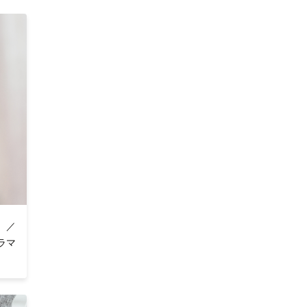
上がり
。
 ／
ラマ