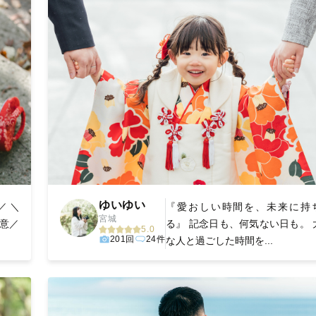
ゆいゆい
／ ＼
『愛おしい時間を、未来に持
宮城
大得意／
る』 記念日も、何気ない日も。 
5.0
201回
24件
な人と過ごした時間を...