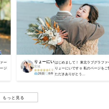
りょーにい
ファー
はじめまして！ 東北ラブグラファ
宮城
ページ
りょーにいです☺️ 私のページをご
4.9
26回
8件
ただきありがとう...
もっと見る