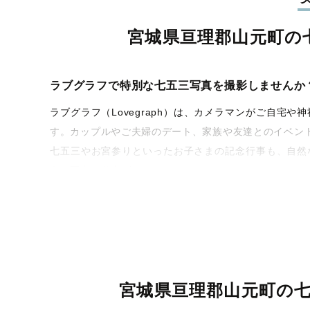
宮城県亘理郡山元町の
ラブグラフで特別な七五三写真を撮影しませんか
ラブグラフ（Lovegraph）は、カメラマンがご自
す。カップルやご夫婦のデート、家族や友達とのイベン
七五三やお宮参りといったお子さまの記念行事も、自然
うな写真に仕上げます。
全国一律の安心料金でプロ品質をお届け
料金は全国どこでも一律。わかりやすく安心の価格設定
ィを身につけたプロのカメラマンが全国47都道府県に在
験をお届けします。
宮城県亘理郡山元町の
丁寧なレタッチで思い出を美しく仕上げます