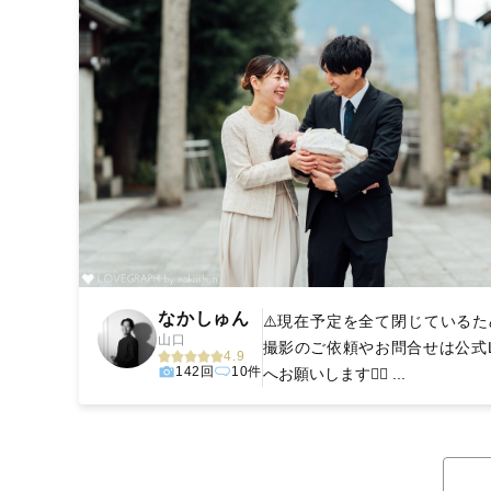
なかしゅん
⚠️現在予定を全て閉じているた
山口
撮影のご依頼やお問合せは公式L
4.9
142回
10件
へお願いします🙇‍♂️ ...