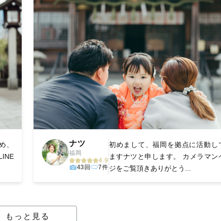
ナツ
め、
初めまして、福岡を拠点に活動し
福岡
INE
ますナツと申します。 カメラマン
4.9
43回
7件
ジをご覧頂きありがとう...
もっと見る