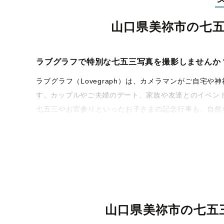
山口県美祢市の七
ラブグラフで特別な七五三写真を撮影しませんか
ラブグラフ（Lovegraph）は、カメラマンがご自
す。カップルやご夫婦のデート、家族や友達とのイベン
七五三やお宮参りといったお子さまの記念行事も、自然
うな写真に仕上げます。
全国一律の安心料金でプロ品質をお届け
料金は全国どこでも一律。わかりやすく安心の価格設定
ィを身につけたプロのカメラマンが全国47都道府県に在
験をお届けします。
山口県美祢市の七五
丁寧なレタッチで思い出を美しく仕上げます