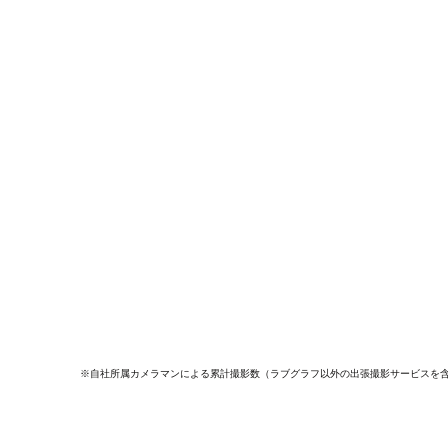
※自社所属カメラマンによる累計撮影数（ラブグラフ以外の出張撮影サービスを