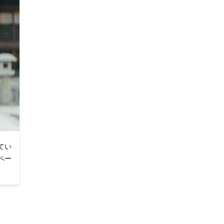
てい
ペー