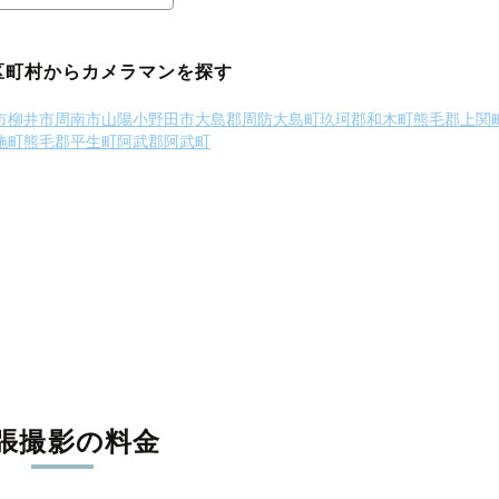
区町村からカメラマンを探す
市
柳井市
周南市
山陽小野田市
大島郡周防大島町
玖珂郡和木町
熊毛郡上関
施町
熊毛郡平生町
阿武郡阿武町
張撮影の料金