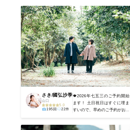
撮影後は、独自の編集技術で写真の明るさや色合いを
に。きっと「こんな写真を撮ってほしかった！」と思え
さき/國弘沙季
🍁2026年七五三のご予約開
山口
ます！ 土日祝日はすぐに埋ま
5.0
195回
22件
すいので、早めのご予約がお...