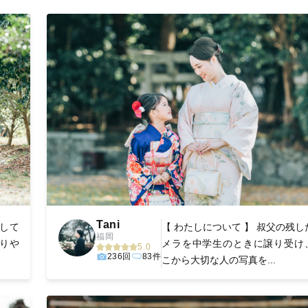
丁寧に調整。自然な雰囲気を残しつつも、おしゃれで洗練された仕
る一枚に出会えます。まずは、ラブグラフの
撮影事例
をご覧ください
Tani
始して
【 わたしについて 】 叔父の残し
福岡
りや
メラを中学生のときに譲り受け
5.0
236回
83件
こから大切な人の写真を...