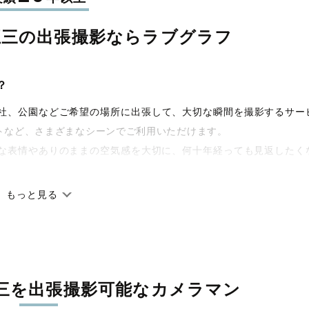
五三の
出張撮影なら
ラブグラフ
？
宅や神社、公園などご希望の場所に出張して、大切な瞬間を撮影するサー
トなど、さまざまなシーンでご利用いただけます。
な表情やありのままの空気感を大切に、何十年経っても見返したく
もっと見る
です。オリジナルの研修と厳正な審査に合格し、撮影技術やホスピ
籍しています。創業10年のノウハウを活かし、思い出に残る素敵な
三を
出張撮影可能なカメラマン