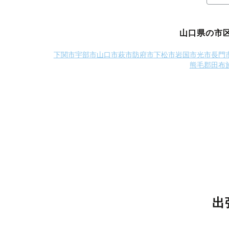
山口県の市
下関市
宇部市
山口市
萩市
防府市
下松市
岩国市
光市
長門
熊毛郡田布
出