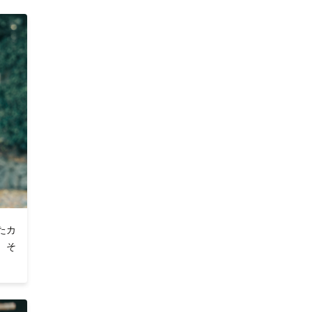
上がり
。
たカ
、そ