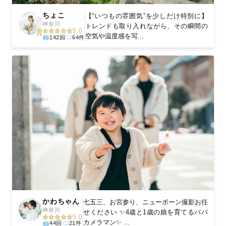
ちょこ
【”いつもの雰囲気”を少しだけ特別に】
神奈川
トレンドも取り入れながら、その瞬間の
5.0
空気や温度感を写...
142回
64件
かわちゃん
七五三、お宮参り、ニューボーン撮影お任
神奈川
せください ✨4歳と1歳の娘を育てるパパ
5.0
カメラマン✨ ...
44回
21件