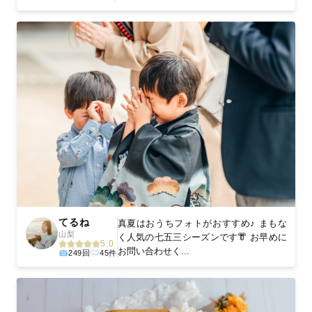
てるね
真夏はおうちフォトがおすすめ♪ まもな
山梨
く人気の七五三シーズンです👘 お早めに
5.0
お問い合わせく...
249回
45件