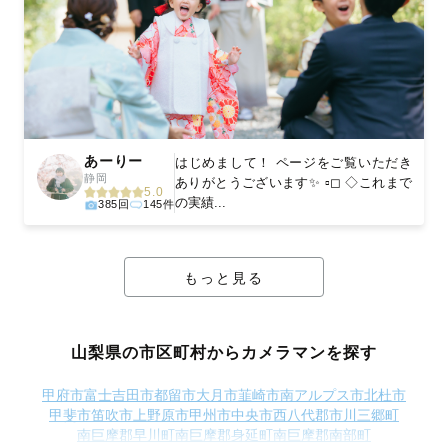
あーりー
はじめまして！ ページをご覧いただき
静岡
ありがとうございます✨ ▫◻ ◇これまで
5.0
の実績...
385回
145件
もっと見る
山梨県の市区町村からカメラマンを探す
甲府市
富士吉田市
都留市
大月市
韮崎市
南アルプス市
北杜市
甲斐市
笛吹市
上野原市
甲州市
中央市
西八代郡市川三郷町
南巨摩郡早川町
南巨摩郡身延町
南巨摩郡南部町