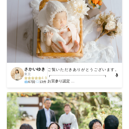
さかいゆき
ご覧いただきありがとうございます。
東京
┎┈┈┈┈┈┈┈┈┈┈┈┈┈┈┒ 🤱
4.9
お宮参り認定 ...
67回
13件