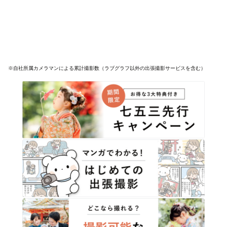
※自社所属カメラマンによる累計撮影数（ラブグラフ以外の出張撮影サービスを含む）