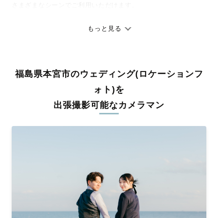
さまざまなシーンでご利用いただけます。
七五三やお宮参りといったお子さまの記念行事も、自然な表情や
ありのままの空気感を大切に、何十年経っても見返したくなるよ
もっと見る
うな写真に仕上げます。
全国一律の安心料金でプロ品質をお届け
福島県本宮市のウェディング(ロケーションフ
料金は全国どこでも一律。わかりやすく安心の価格設定です。オ
リジナルの研修と厳正な審査に合格し、撮影技術やホスピタリテ
ォト)を
ィを身につけたプロのカメラマンが全国47都道府県に在籍してい
出張撮影可能なカメラマン
ます。創業10年のノウハウを活かし、思い出に残る素敵な撮影体
験をお届けします。
丁寧なレタッチで思い出を美しく仕上げます
撮影後は、独自の編集技術で写真の明るさや色合いを丁寧に調
整。自然な雰囲気を残しつつも、おしゃれで洗練された仕上がり
に。きっと「こんな写真を撮ってほしかった！」と思える一枚に
出会えます。まずは、ラブグラフの
撮影事例
をご覧ください。