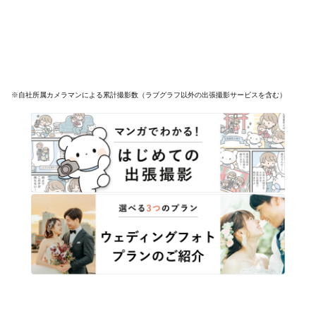
※自社所属カメラマンによる累計撮影数（ラブグラフ以外の出張撮影サービスを含む）