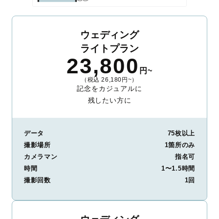
ウェディング
ライトプラン
23,800
円~
（税込 26,180円~）
記念をカジュアルに
残したい方に
データ
75枚以上
撮影場所
1箇所のみ
カメラマン
指名可
時間
1〜1.5時間
撮影回数
1回