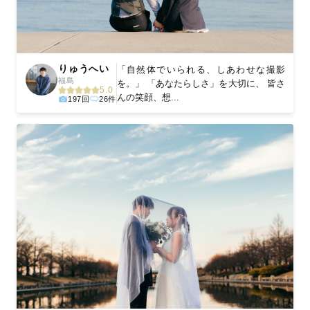
りゅうへい
「自然体でいられる、しあわせな撮影
福島
を。」 「あなたらしさ」を大切に、 皆さ
5.0
んの笑顔、想...
197回
26件