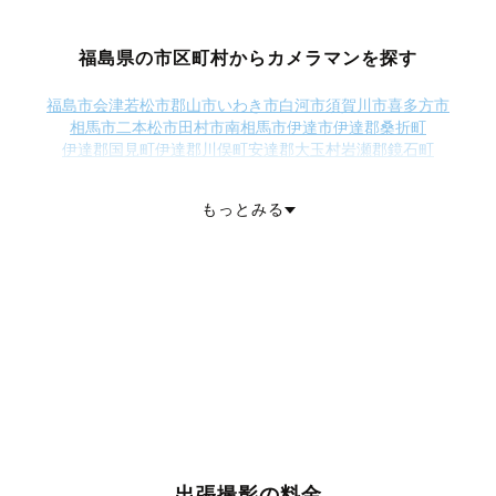
福島県の市区町村からカメラマンを探す
福島市
会津若松市
郡山市
いわき市
白河市
須賀川市
喜多方市
相馬市
二本松市
田村市
南相馬市
伊達市
伊達郡桑折町
伊達郡国見町
伊達郡川俣町
安達郡大玉村
岩瀬郡鏡石町
岩瀬郡天栄村
南会津郡下郷町
南会津郡檜枝岐村
南会津郡只見町
南会津郡南会津町
耶麻郡北塩原村
耶麻郡西会津町
耶麻郡磐梯町
もっとみる
耶麻郡猪苗代町
河沼郡会津坂下町
河沼郡湯川村
河沼郡柳津町
大沼郡三島町
大沼郡金山町
大沼郡昭和村
大沼郡会津美里町
西白河郡西郷村
西白河郡泉崎村
西白河郡中島村
西白河郡矢吹町
東白川郡棚倉町
東白川郡矢祭町
東白川郡塙町
東白川郡鮫川村
石川郡石川町
石川郡玉川村
石川郡平田村
石川郡浅川町
石川郡古殿町
田村郡三春町
田村郡小野町
双葉郡広野町
双葉郡楢葉町
双葉郡富岡町
双葉郡川内村
双葉郡大熊町
双葉郡双葉町
双葉郡浪江町
双葉郡葛尾村
相馬郡新地町
相馬郡飯舘村
出張撮影の料金