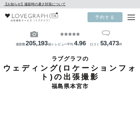
【お知らせ】撮影時の暑さ対策について
予約する
205,193
4.96
53,473
撮影数
組
レビュー平均
口コミ
件
※
ラブグラフの
ウェディング(ロケーションフォ
ト)の出張撮影
福島県本宮市