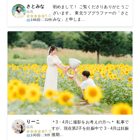
さとみな
初めまして！ ご覧くださりありがとうご
福島
ざいます。 東北ラブグラファーの「さと
5.0
みな」と申しま...
166回
32件
りーこ
＊3・4月に撮影をお考えの方へ＊ 私事で
福島
すが、現在第2子を妊娠中で 3・4月は妊娠
5.0
後期...
100回
9件