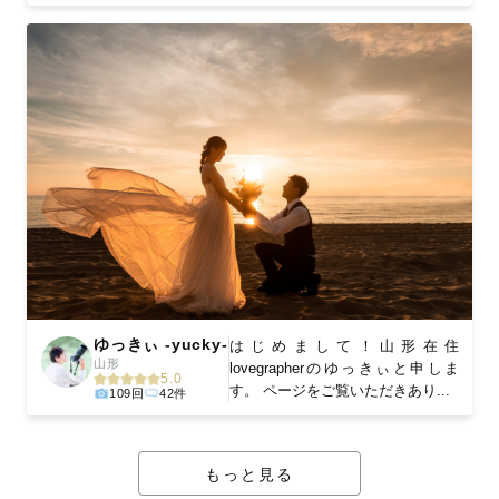
ゆっきぃ -yucky-
はじめまして！山形在住
山形
lovegrapherのゆっきぃと申しま
5.0
す。 ページをご覧いただきあり...
109回
42件
もっと見る