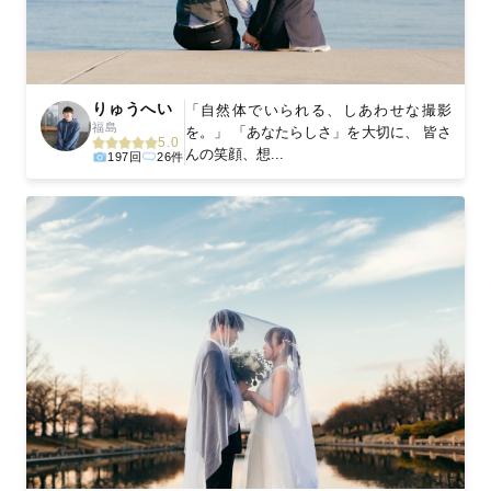
りゅうへい
「自然体でいられる、しあわせな撮影
福島
を。」 「あなたらしさ」を大切に、 皆さ
5.0
んの笑顔、想...
197回
26件