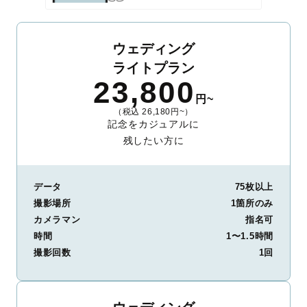
ウェディング
ライトプラン
23,800
円~
（税込 26,180円~）
記念をカジュアルに
残したい方に
データ
75枚以上
撮影場所
1箇所のみ
カメラマン
指名可
時間
1〜1.5時間
撮影回数
1回