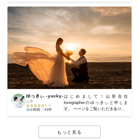
ゆっきぃ -yucky-
はじめまして！山形在住
山形
lovegrapherのゆっきぃと申しま
5.0
す。 ページをご覧いただきあり...
109回
42件
もっと見る