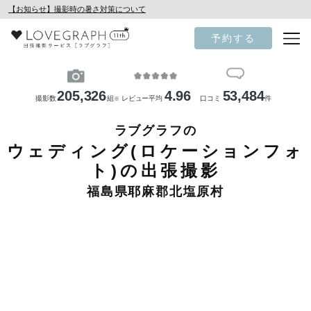
【お知らせ】撮影時の暑さ対策について
予約する
205,326
4.96
53,484
撮影数
組
レビュー平均
口コミ
件
※
ラブグラフの
ウェディング(ロケーションフォ
ト)の出張撮影
福島県耶麻郡北塩原村