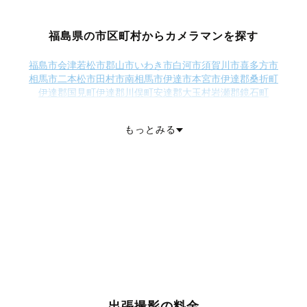
福島県の市区町村からカメラマンを探す
福島市
会津若松市
郡山市
いわき市
白河市
須賀川市
喜多方市
相馬市
二本松市
田村市
南相馬市
伊達市
本宮市
伊達郡桑折町
伊達郡国見町
伊達郡川俣町
安達郡大玉村
岩瀬郡鏡石町
岩瀬郡天栄村
南会津郡下郷町
南会津郡檜枝岐村
南会津郡只見町
南会津郡南会津町
耶麻郡西会津町
耶麻郡磐梯町
耶麻郡猪苗代町
もっとみる
河沼郡会津坂下町
河沼郡湯川村
河沼郡柳津町
大沼郡三島町
大沼郡金山町
大沼郡昭和村
大沼郡会津美里町
西白河郡西郷村
西白河郡泉崎村
西白河郡中島村
西白河郡矢吹町
東白川郡棚倉町
東白川郡矢祭町
東白川郡塙町
東白川郡鮫川村
石川郡石川町
石川郡玉川村
石川郡平田村
石川郡浅川町
石川郡古殿町
田村郡三春町
田村郡小野町
双葉郡広野町
双葉郡楢葉町
双葉郡富岡町
双葉郡川内村
双葉郡大熊町
双葉郡双葉町
双葉郡浪江町
双葉郡葛尾村
相馬郡新地町
相馬郡飯舘村
出張撮影の料金