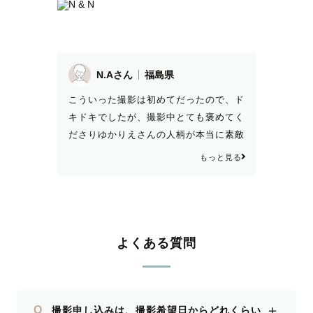
N.Aさん
福島県
こういった撮影は初めてだったので、ド
キドキでしたが、撮影中とても褒めてく
ださりゆかりえさんの人柄が本当に素敵
だと感じました♡ あっという間に時間
もっと見る
もすぎ、リクエストしたものもまさか全
部撮ってくださると思っていなかったの
で、もう大大大満足でした👏 思い出の
場所で撮ることができて一生の宝物にな
りました！ またいつか機会があれば是
よくある質問
非お願いします♡ 本当にありがとうご
ざいました！
＋
Q
撮影申し込みは、撮影希望日からどれくらい