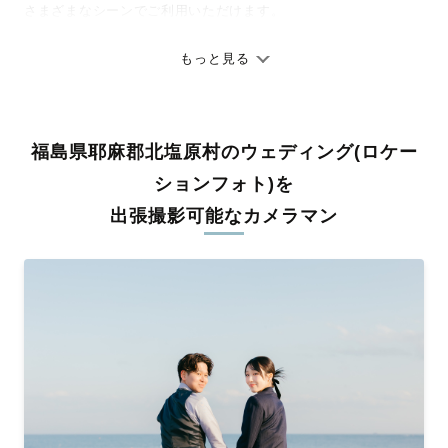
さまざまなシーンでご利用いただけます。
七五三やお宮参りといったお子さまの記念行事も、自然な表情や
ありのままの空気感を大切に、何十年経っても見返したくなるよ
もっと見る
うな写真に仕上げます。
全国一律の安心料金でプロ品質をお届け
福島県耶麻郡北塩原村のウェディング(ロケー
料金は全国どこでも一律。わかりやすく安心の価格設定です。オ
リジナルの研修と厳正な審査に合格し、撮影技術やホスピタリテ
ションフォト)を
ィを身につけたプロのカメラマンが全国47都道府県に在籍してい
出張撮影可能なカメラマン
ます。創業10年のノウハウを活かし、思い出に残る素敵な撮影体
験をお届けします。
丁寧なレタッチで思い出を美しく仕上げます
撮影後は、独自の編集技術で写真の明るさや色合いを丁寧に調
整。自然な雰囲気を残しつつも、おしゃれで洗練された仕上がり
に。きっと「こんな写真を撮ってほしかった！」と思える一枚に
出会えます。まずは、ラブグラフの
撮影事例
をご覧ください。