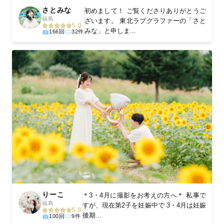
さとみな
初めまして！ ご覧くださりありがとうご
福島
ざいます。 東北ラブグラファーの「さと
5.0
みな」と申しま...
166回
32件
りーこ
＊3・4月に撮影をお考えの方へ＊ 私事で
福島
すが、現在第2子を妊娠中で 3・4月は妊娠
5.0
後期...
100回
9件