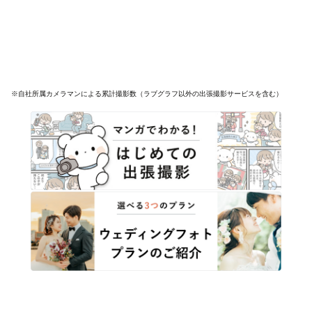
※自社所属カメラマンによる累計撮影数（ラブグラフ以外の出張撮影サービスを含む）