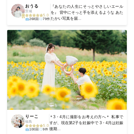
おうる
『あなたの人生にそっとやさしいエール
茨城
を』 背中にそっと手を添えるような あた
5.0
たかい写真を届...
268回
79件
りーこ
＊3・4月に撮影をお考えの方へ＊ 私事で
福島
すが、現在第2子を妊娠中で 3・4月は妊娠
5.0
後期...
100回
9件