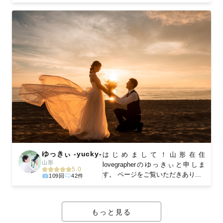
ゆっきぃ -yucky-
はじめまして！山形在住
山形
lovegrapherのゆっきぃと申しま
5.0
す。 ページをご覧いただきあり...
109回
42件
もっと見る