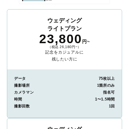
ウェディング
ライトプラン
23,800
円~
（税込 26,180円~）
記念をカジュアルに
残したい方に
データ
75枚以上
撮影場所
1箇所のみ
カメラマン
指名可
時間
1〜1.5時間
撮影回数
1回