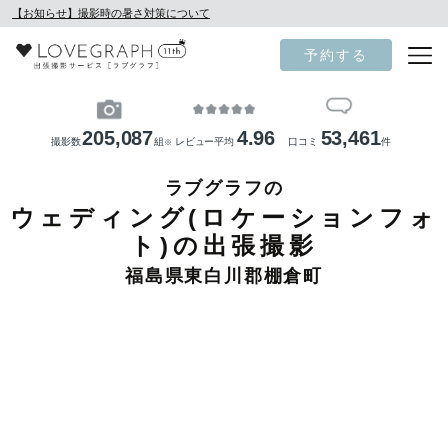
【お知らせ】撮影時の暑さ対策について
予約する
205,087
4.96
53,461
撮影数
組
レビュー平均
口コミ
件
※
ラブグラフの
ウェディング(ロケーションフォ
ト)の出張撮影
福島県東白川郡棚倉町