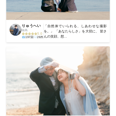
りゅうへい
「自然体でいられる、しあわせな撮影
福島
を。」 「あなたらしさ」を大切に、 皆さ
5.0
んの笑顔、想...
197回
26件