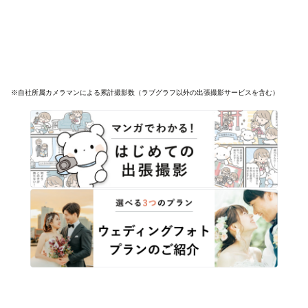
※自社所属カメラマンによる累計撮影数（ラブグラフ以外の出張撮影サービスを含む）