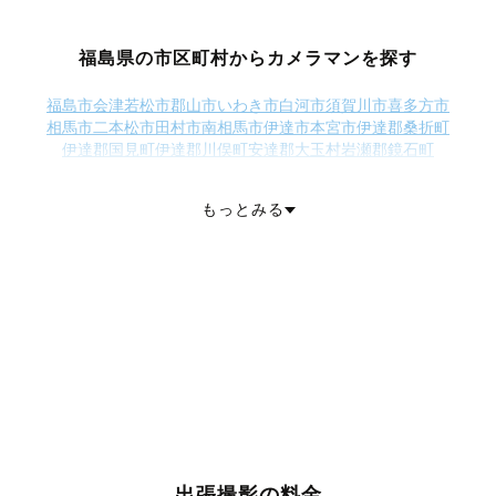
福島県の市区町村からカメラマンを探す
福島市
会津若松市
郡山市
いわき市
白河市
須賀川市
喜多方市
相馬市
二本松市
田村市
南相馬市
伊達市
本宮市
伊達郡桑折町
伊達郡国見町
伊達郡川俣町
安達郡大玉村
岩瀬郡鏡石町
岩瀬郡天栄村
南会津郡下郷町
南会津郡檜枝岐村
南会津郡只見町
南会津郡南会津町
耶麻郡北塩原村
耶麻郡西会津町
耶麻郡磐梯町
もっとみる
耶麻郡猪苗代町
河沼郡会津坂下町
河沼郡湯川村
河沼郡柳津町
大沼郡三島町
大沼郡金山町
大沼郡昭和村
大沼郡会津美里町
西白河郡西郷村
西白河郡泉崎村
西白河郡中島村
西白河郡矢吹町
東白川郡矢祭町
東白川郡塙町
東白川郡鮫川村
石川郡石川町
石川郡玉川村
石川郡平田村
石川郡浅川町
石川郡古殿町
田村郡三春町
田村郡小野町
双葉郡広野町
双葉郡楢葉町
双葉郡富岡町
双葉郡川内村
双葉郡大熊町
双葉郡双葉町
双葉郡浪江町
双葉郡葛尾村
相馬郡新地町
相馬郡飯舘村
出張撮影の料金