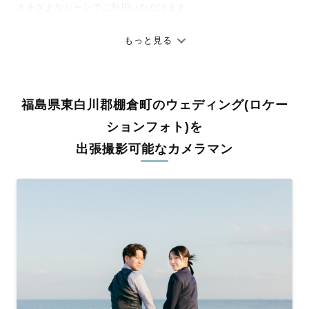
さまざまなシーンでご利用いただけます。
七五三やお宮参りといったお子さまの記念行事も、自然な表情や
ありのままの空気感を大切に、何十年経っても見返したくなるよ
もっと見る
うな写真に仕上げます。
全国一律の安心料金でプロ品質をお届け
福島県東白川郡棚倉町のウェディング(ロケー
料金は全国どこでも一律。わかりやすく安心の価格設定です。オ
リジナルの研修と厳正な審査に合格し、撮影技術やホスピタリテ
ションフォト)を
ィを身につけたプロのカメラマンが全国47都道府県に在籍してい
出張撮影可能なカメラマン
ます。創業10年のノウハウを活かし、思い出に残る素敵な撮影体
験をお届けします。
丁寧なレタッチで思い出を美しく仕上げます
撮影後は、独自の編集技術で写真の明るさや色合いを丁寧に調
整。自然な雰囲気を残しつつも、おしゃれで洗練された仕上がり
に。きっと「こんな写真を撮ってほしかった！」と思える一枚に
出会えます。まずは、ラブグラフの
撮影事例
をご覧ください。