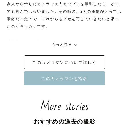
友人から借りたカメラで友人カップルを撮影したら、とっ
ても喜んでもらいました。その時の、2人の表情がとっても
素敵だったので、これからも幸せを写していきたいと思っ
たのがキッカケです。

【撮影スタイル】

もっと見る
ゲストとの会話を大切にし、自然体で笑顔溢れる雰囲気を
引き出します。楽しそうに歩く様子、ベンチで語り合う様
このカメラマンについて詳しく
子、クスッと笑った瞬間、一瞬一瞬を大切に切り取り、幸
せが連鎖するような写真を届けます。無理なポージングは
指示していませんが、ご要望があれば気軽にお申し付けく
ださい。

More stories
【最後に】

二児のパパです。ナチュラルな写真、自然体の撮影を得意
としています。家族写真（記念日撮影、お宮参り、七五三
おすすめの過去の撮影
等）、前撮り撮影のご依頼が多いです。カメラマンページ