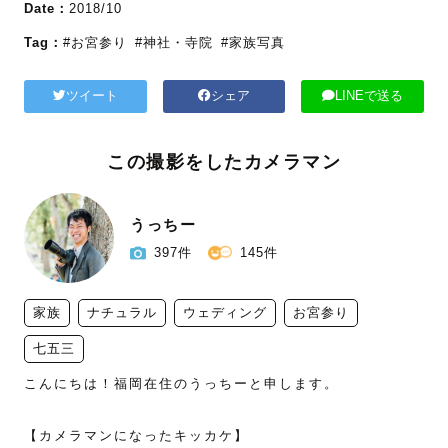
Date：
2018/10
Tag：
#お宮参り
#神社・寺院
#家族写真
ツイート
シェア
LINEで送る
この撮影をしたカメラマン
うっちー
397件
145件
家族
ナチュラル
ウェディング
お宮参り
七五三
‪こんにちは！福岡在住のうっちーと申します。

【カメラマンになったキッカケ】
