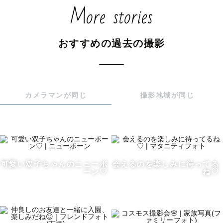
More stories
🎄社内上位２０％ランクカメラマン

✿---------------------------------------------------✿

おすすめの過去の撮影
はじめまして🌷

ラブグラフカメラマンのharuと申します✩︎⡱

カメラマンが同じ
撮影地域が同じ
ページをご覧いただきありがとうございます。

🌸想い

私は家族写真が大好きです♡

生まれた時、生まれて１年間にある様々な行事、そしてひ
可愛い双子ちゃんのニューボ
会えるのを楽しみに待ってる
ーン♡
ね♡
とつひとつ歳を重ねていく日々‥

そこにいるのは、自分にたくさん愛情を注いでくれて１番
の味方でいてくれる家族👪

小さな頃の自分がどれだけ愛されて育ってきたか、ひとつ