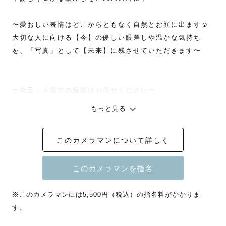
〜愛おしい表情はどこからともなく自然とお顔に出ます☺️

大切な人に向ける【今】の優しい眼差しや温かな気持ち
を、「写真」として【未来】に残させていただきます〜

ー埼玉・大宮での撮影はお任せくださいー

お宮参り・七五三：武蔵一宮氷川神社

もっと見る
お花の撮影：大宮花の丘農林公苑（桜やチューリップの名
所です🌸）

このカメラマンについて詳しく
✿---------------------------------------------------✿

※このカメラマンには5,500円（税込）の指名料がかかりま
🌸３児を育てるママフォトグラファー

す。
🌻季節のお花とお子さまとの自然なお写真が得意です

🍁ラブグラフにjoinし1年で120件以上のご依頼と撮影
