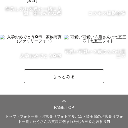
の写真を見返せばすぐ家族の愛が伝わってくる。

仲良しのお友達と一緒に入
そのような幸せを形に残したくて、たくさんの人に愛され
園、楽しみだね😊
コスモス撮影会🌸
て育ってきたんだって幸せを感じてもらいたくて、

そんな想いを込めて撮影させていただきます☺️

🌸撮影スタイルについて

可愛い可愛い３歳さんの七五
ゲストさまの雰囲気に合わせた撮影をさせていただいてお
入学おめでとう⚽️🌸
三♡
ります😊

もっとみる
・わいわい楽しい撮影

・ゆったり穏やかな撮影

・私とゲストさまで１つのアルバムを作り上げていく撮影

・ゲストさまご家族の空気感をそのまま残す撮影

PAGE TOP
などお子さまの様子などで撮影にご希望ありましたらぜひ
トップ
›
フォト一覧
›
お宮参りフォトアルバム
›
埼玉県のお宮参りフォ
ト一覧
›
たくさんの笑顔に包まれた七五三＆お宮参り⛩️
お気軽にお伝えくださいね☺️
