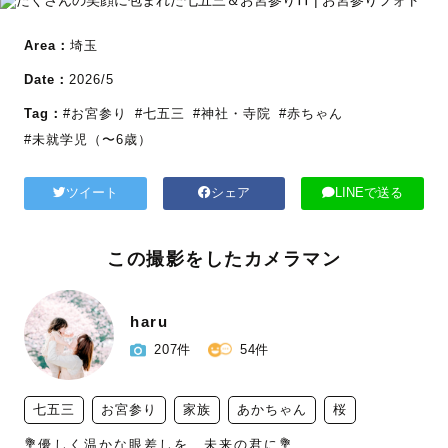
Area：
埼玉
Date：
2026/5
Tag：
#お宮参り
#七五三
#神社・寺院
#赤ちゃん
#未就学児（〜6歳）
ツイート
シェア
LINEで送る
この撮影をしたカメラマン
haru
207件
54件
七五三
お宮参り
家族
あかちゃん
桜
💐優しく温かな眼差しを、未来の君に💐
