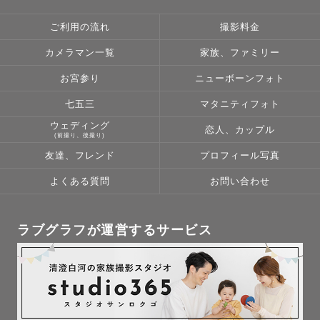
ご利用の流れ
撮影料金
カメラマン一覧
家族、ファミリー
🌸haruについて

愛知県出身、埼玉県在住、これまで関東４県（東京・神奈
お宮参り
ニューボーンフォト
川・千葉・埼玉）在住経験あり✩︎⡱

七五三
マタニティフォト
6歳👧🏻、３歳👧🏻、１歳👦🏻の３人の子を育てるママカメ
ウェディング
恋人、カップル
ラマンです🍀

(前撮り、後撮り)
保育園での勤務経験もあり、子どもと遊ぶの大好きです😊

友達、フレンド
プロフィール写真
ぜひ遊びながら撮影楽しみましょう☺️

よくある質問
お問い合わせ
無理して笑わなくても、自然な「その時その瞬間」を形に
残します📸

ラブグラフが運営するサービス
〜好きなこと・もの〜

共通点がありましたらぜひ教えてください✩︎⡱

・音楽（学生時代はバンドやってました🎵）

・和菓子（和菓子教室に1年通ってました🍡）
