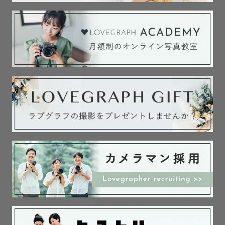
・カフェ（のんびりするの大好きです）

・旅行（1人旅も行っちゃいます）

🌸撮影地域

埼玉・東京・神奈川

※対応エリア内でしたら原則交通費無料です！（駅から遠
い場合などは一部交通費がかかる場合もあります）

※対応エリア外の場合、追加交通費はかかりますがどこで
も全国出張可能です！

🌸撮影日程について

土日は×が多いですが、お問い合わせいただければ調整させ