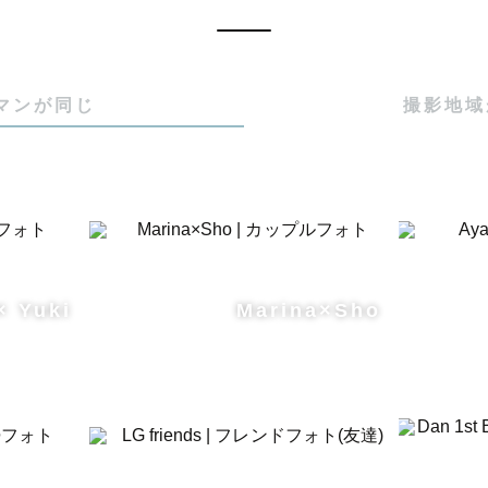
マンが同じ
撮影地域
× Yuki
Marina×Sho