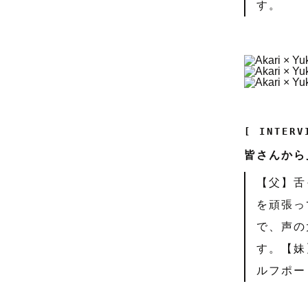
す。
[ INTERV
皆さんから
【父】舌
を頑張っ
で、声の
す。【妹
ルフポー