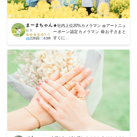
まーまちゃん
🍀社内上位20%カメラマン 🧺アートニュ
栃木
ーボーン認定カメラマン‬‬‬ 😆お子さまと
5.0
すぐに...
228回
63件