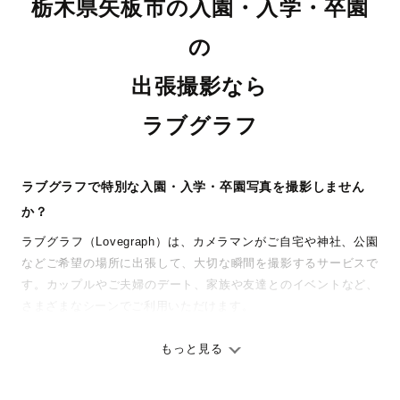
栃木県矢板市の入園・入学・卒園
の
出張撮影なら
ラブグラフ
ラブグラフで特別な入園・入学・卒園写真を撮影しません
か？
ラブグラフ（Lovegraph）は、カメラマンがご自宅や神社、公園
などご希望の場所に出張して、大切な瞬間を撮影するサービスで
す。カップルやご夫婦のデート、家族や友達とのイベントなど、
さまざまなシーンでご利用いただけます。
七五三やお宮参りといったお子さまの記念行事も、自然な表情や
ありのままの空気感を大切に、何十年経っても見返したくなるよ
もっと見る
うな写真に仕上げます。