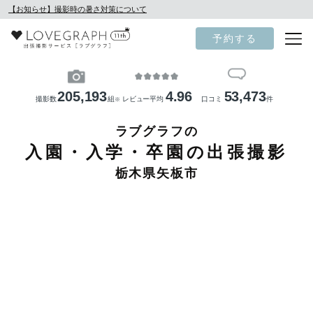
【お知らせ】撮影時の暑さ対策について
予約する
205,193
4.96
53,473
撮影数
組
レビュー平均
口コミ
件
※
ラブグラフの
入園・入学・卒園の出張撮影
栃木県矢板市