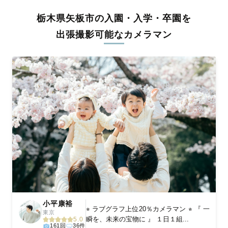
全国一律の安心料金でプロ品質をお届け
栃木県矢板市の入園・入学・卒園を
料金は全国どこでも一律。わかりやすく安心の価格設定です。オ
リジナルの研修と厳正な審査に合格し、撮影技術やホスピタリテ
出張撮影可能なカメラマン
ィを身につけたプロのカメラマンが全国47都道府県に在籍してい
ます。創業10年のノウハウを活かし、思い出に残る素敵な撮影体
験をお届けします。
丁寧なレタッチで思い出を美しく仕上げます
撮影後は、独自の編集技術で写真の明るさや色合いを丁寧に調
整。自然な雰囲気を残しつつも、おしゃれで洗練された仕上がり
に。きっと「こんな写真を撮ってほしかった！」と思える一枚に
出会えます。まずは、ラブグラフの
撮影事例
をご覧ください。
小平康裕
⭐︎ ラブグラフ上位20％カメラマン ⭐︎ 『 一
東京
瞬を、未来の宝物に 』 １日１組...
5.0
161回
36件