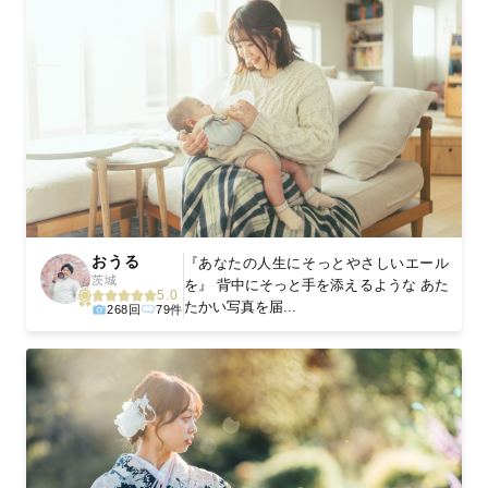
おうる
『あなたの人生にそっとやさしいエール
茨城
を』 背中にそっと手を添えるような あた
5.0
たかい写真を届...
268回
79件