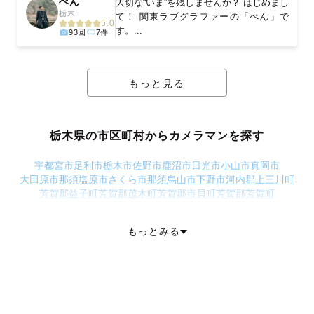
ぺん
大切な“いま”を残しませんか？ はじめまし
栃木
て！ 関東ラブグラファーの「ぺん」で
5.0
す。...
93回
7件
もっと見る
栃木県の市区町村からカメラマンを探す
宇都宮市
足利市
栃木市
佐野市
鹿沼市
日光市
小山市
真岡市
大田原市
那須塩原市
さくら市
那須烏山市
下野市
河内郡上三川町
芳賀郡益子町
芳賀郡茂木町
芳賀郡市貝町
芳賀郡芳賀町
下都賀郡壬生町
下都賀郡野木町
塩谷郡塩谷町
塩谷郡高根沢町
那須郡那須町
那須郡那珂川町
もっとみる