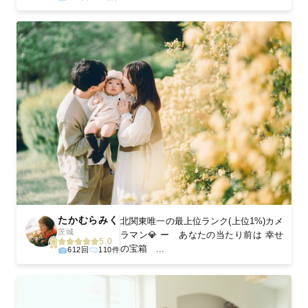
たかむらみく
北関東唯一の最上位ランク(上位1%)カメ
茨城
ラマン💎 ー あなたの当たり前は 幸せ
5.0
の宝箱 ...
612回
110件