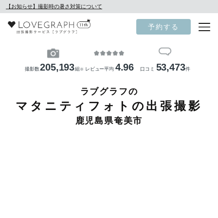
【お知らせ】撮影時の暑さ対策について
予約する
205,193
4.96
53,473
撮影数
組
レビュー平均
口コミ
件
※
ラブグラフの
マタニティフォトの出張撮影
鹿児島県奄美市