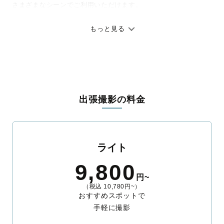
さまざまなシーンでご利用いただけます。
七五三やお宮参りといったお子さまの記念行事も、自然な表情や
ありのままの空気感を大切に、何十年経っても見返したくなるよ
もっと見る
うな写真に仕上げます。
全国一律の安心料金でプロ品質をお届け
料金は全国どこでも一律。わかりやすく安心の価格設定です。オ
リジナルの研修と厳正な審査に合格し、撮影技術やホスピタリテ
出張撮影の料金
ィを身につけたプロのカメラマンが全国47都道府県に在籍してい
ます。創業10年のノウハウを活かし、思い出に残る素敵な撮影体
験をお届けします。
丁寧なレタッチで思い出を美しく仕上げます
ライト
撮影後は、独自の編集技術で写真の明るさや色合いを丁寧に調
9,800
整。自然な雰囲気を残しつつも、おしゃれで洗練された仕上がり
円~
に。きっと「こんな写真を撮ってほしかった！」と思える一枚に
（税込 10,780円~）
出会えます。まずは、ラブグラフの
撮影事例
をご覧ください。
おすすめスポットで
手軽に撮影