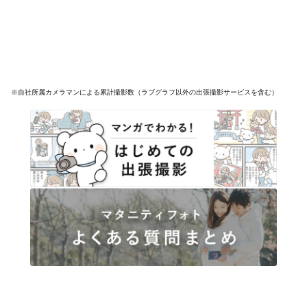
※自社所属カメラマンによる累計撮影数（ラブグラフ以外の出張撮影サービスを含む）