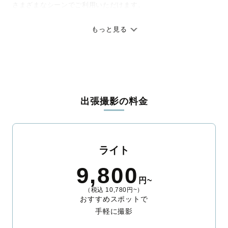
さまざまなシーンでご利用いただけます。
七五三やお宮参りといったお子さまの記念行事も、自然な表情や
ありのままの空気感を大切に、何十年経っても見返したくなるよ
もっと見る
うな写真に仕上げます。
全国一律の安心料金でプロ品質をお届け
料金は全国どこでも一律。わかりやすく安心の価格設定です。オ
リジナルの研修と厳正な審査に合格し、撮影技術やホスピタリテ
出張撮影の料金
ィを身につけたプロのカメラマンが全国47都道府県に在籍してい
ます。創業10年のノウハウを活かし、思い出に残る素敵な撮影体
験をお届けします。
丁寧なレタッチで思い出を美しく仕上げます
ライト
撮影後は、独自の編集技術で写真の明るさや色合いを丁寧に調
9,800
整。自然な雰囲気を残しつつも、おしゃれで洗練された仕上がり
円~
に。きっと「こんな写真を撮ってほしかった！」と思える一枚に
（税込 10,780円~）
出会えます。まずは、ラブグラフの
撮影事例
をご覧ください。
おすすめスポットで
手軽に撮影