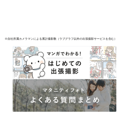
※自社所属カメラマンによる累計撮影数（ラブグラフ以外の出張撮影サービスを含む）