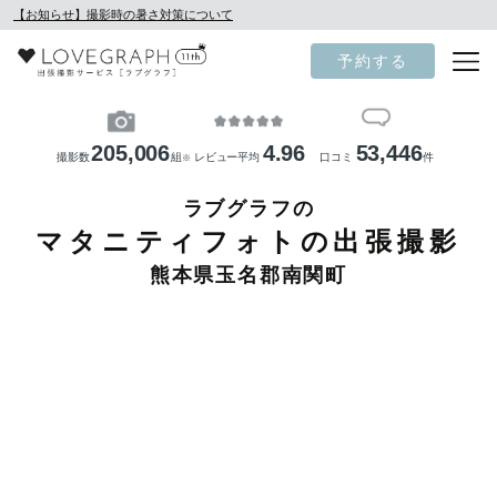
【お知らせ】撮影時の暑さ対策について
予約する
205,006
4.96
53,446
撮影数
組
レビュー平均
口コミ
件
※
ラブグラフの
マタニティフォトの出張撮影
熊本県玉名郡南関町