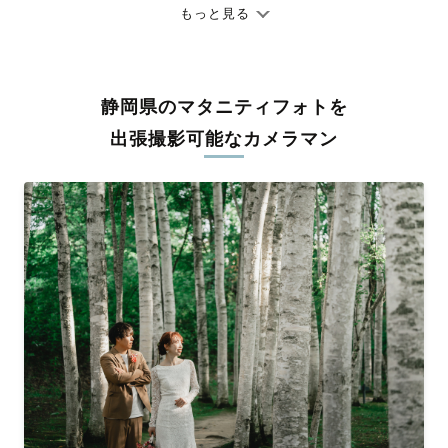
ありのままの空気感を大切に、何十年経っても見返したくなるよ
もっと見る
うな写真に仕上げます。
全国一律の安心料金でプロ品質をお届け
静岡県のマタニティフォトを
料金は全国どこでも一律。わかりやすく安心の価格設定です。オ
リジナルの研修と厳正な審査に合格し、撮影技術やホスピタリテ
出張撮影可能なカメラマン
ィを身につけたプロのカメラマンが全国47都道府県に在籍してい
ます。創業10年のノウハウを活かし、思い出に残る素敵な撮影体
験をお届けします。
丁寧なレタッチで思い出を美しく仕上げます
撮影後は、独自の編集技術で写真の明るさや色合いを丁寧に調
整。自然な雰囲気を残しつつも、おしゃれで洗練された仕上がり
に。きっと「こんな写真を撮ってほしかった！」と思える一枚に
出会えます。まずは、ラブグラフの
撮影事例
をご覧ください。