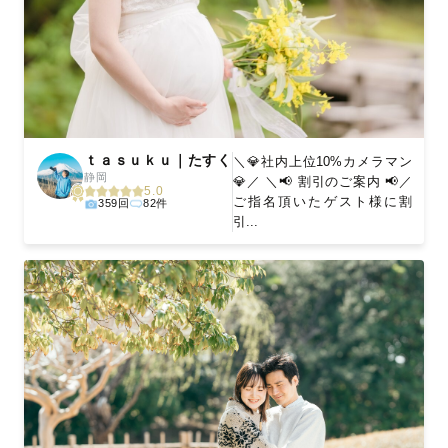
ｔａｓｕｋｕ｜たすく
＼💎社内上位10%カメラマン
静岡
💎／ ＼📢 割引のご案内 📢／
5.0
ご指名頂いたゲスト様に割
359回
82件
引...