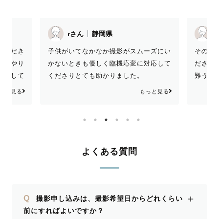
O.Sさん
静岡県
とって
ーズにい
その場でよりよい写真や構成を考えてく
ござい
対応して
ださり、その度に提案してくださり、有
難うございました！！
っと見る
もっと見る
よくある質問
＋
Q
撮影申し込みは、撮影希望日からどれくらい
前にすればよいですか？