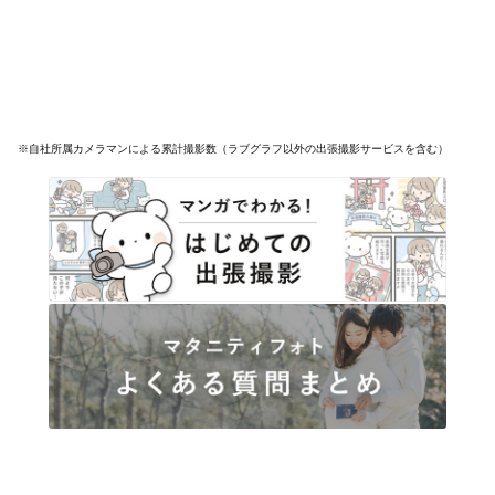
※自社所属カメラマンによる累計撮影数（ラブグラフ以外の出張撮影サービスを含む）