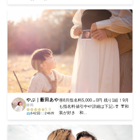
やぶ｜薮田あや
🉐8月指名料5,000→0円 残り1組！9月
静岡
も指名料値引中🍉詳細は下記↓🎐 👘和
5.0
装が好き 和...
642回
246件