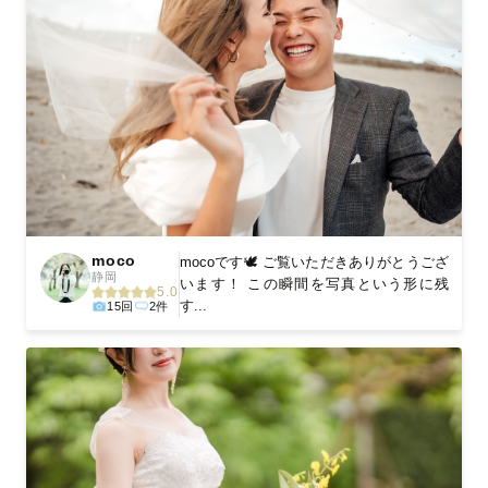
moco
mocoです🕊️ ご覧いただきありがとうござ
静岡
います！ この瞬間を写真という形に残
5.0
す...
15回
2件