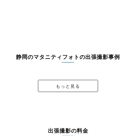
駿東郡小山町
榛原郡吉田町
榛原郡川根本町
周智郡森町
静岡のマタニティフォトの出張撮影事例
これから、笑い声のほうへ
Just Before ”Hello!!"
maternity photo.
あなたのペースで
もっと見る
出張撮影の料金