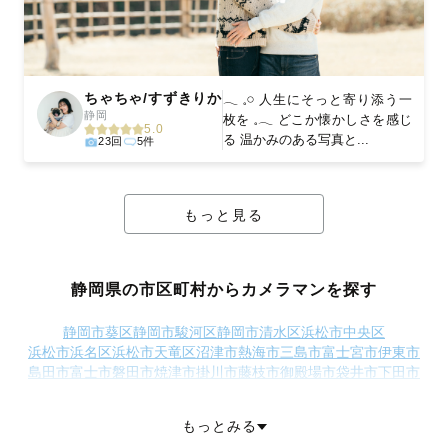
ちゃちゃ/すずきりか
𓂃 𓈒𓏸 人生にそっと寄り添う一
静岡
枚を 𓈒𓂃 どこか懐かしさを感じ
5.0
る 温かみのある写真と...
23回
5件
もっと見る
静岡県の市区町村からカメラマンを探す
静岡市葵区
静岡市駿河区
静岡市清水区
浜松市中央区
浜松市浜名区
浜松市天竜区
沼津市
熱海市
三島市
富士宮市
伊東市
島田市
富士市
磐田市
焼津市
掛川市
藤枝市
御殿場市
袋井市
下田市
裾野市
湖西市
伊豆市
御前崎市
菊川市
伊豆の国市
牧之原市
賀茂郡東伊豆町
賀茂郡河津町
賀茂郡南伊豆町
賀茂郡松崎町
もっとみる
賀茂郡西伊豆町
田方郡函南町
駿東郡清水町
駿東郡長泉町