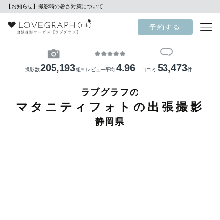
【お知らせ】撮影時の暑さ対策について
予約する
205,193
4.96
53,473
撮影数
組
レビュー平均
口コミ
件
※
ラブグラフの
マタニティフォトの出張撮影
静岡県