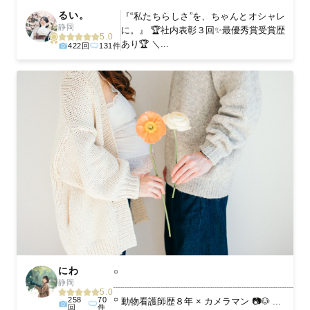
るい。
『“私たちらしさ”を、ちゃんとオシャレ
静岡
に。』 🏆社内表彰３回✨最優秀賞受賞歴
5.0
あり🏆 ＼...
422回
131件
にわ
꙳
静岡
┈┈┈┈┈┈┈┈┈┈┈┈┈┈┈┈┈┈┈┈
5.0
258
70
꙳ 動物看護師歴８年 × カメラマン 📷🐶 ...
回
件