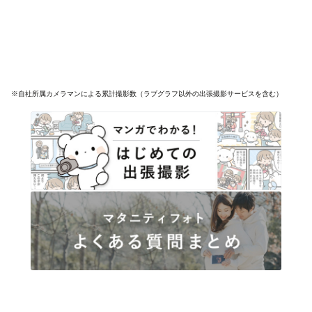
※自社所属カメラマンによる累計撮影数（ラブグラフ以外の出張撮影サービスを含む）