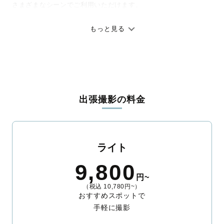
さまざまなシーンでご利用いただけます。
七五三やお宮参りといったお子さまの記念行事も、自然な表情や
ありのままの空気感を大切に、何十年経っても見返したくなるよ
もっと見る
うな写真に仕上げます。
全国一律の安心料金でプロ品質をお届け
料金は全国どこでも一律。わかりやすく安心の価格設定です。オ
リジナルの研修と厳正な審査に合格し、撮影技術やホスピタリテ
出張撮影の料金
ィを身につけたプロのカメラマンが全国47都道府県に在籍してい
ます。創業10年のノウハウを活かし、思い出に残る素敵な撮影体
験をお届けします。
丁寧なレタッチで思い出を美しく仕上げます
ライト
撮影後は、独自の編集技術で写真の明るさや色合いを丁寧に調
9,800
整。自然な雰囲気を残しつつも、おしゃれで洗練された仕上がり
円~
に。きっと「こんな写真を撮ってほしかった！」と思える一枚に
（税込 10,780円~）
出会えます。まずは、ラブグラフの
撮影事例
をご覧ください。
おすすめスポットで
手軽に撮影