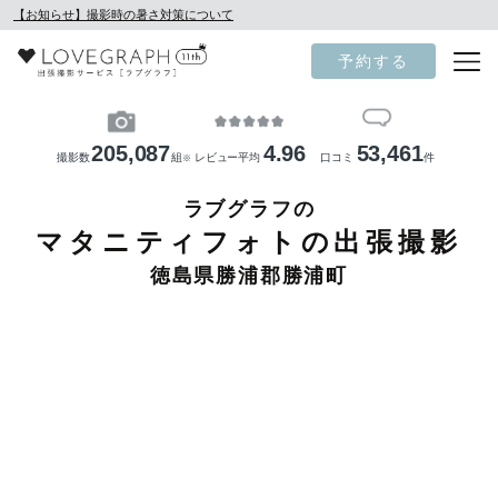
【お知らせ】撮影時の暑さ対策について
予約する
205,087
4.96
53,461
撮影数
組
レビュー平均
口コミ
件
※
ラブグラフの
マタニティフォトの出張撮影
徳島県勝浦郡勝浦町