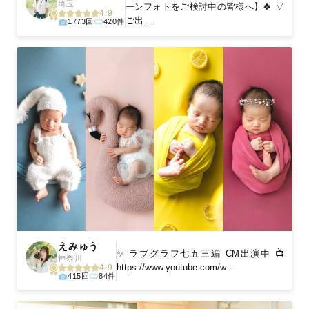
埼玉
ーンフォトをご検討中の皆様へ】🍀 ▽
4.9
ご出...
1773回
420件
えみゅう
✨ ラブグラフ七五三編 CM出演中 📺
神奈川
https://www.youtube.com/w...
4.9
415回
84件