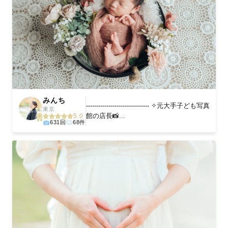
みんち
------------------------------- ✧元大手子ども写真
東京
館の店長📸...
5.0
631回
68件