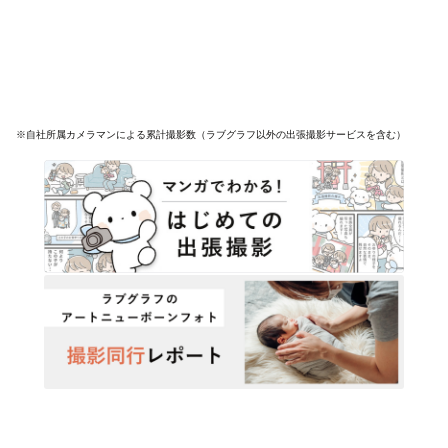
※自社所属カメラマンによる累計撮影数（ラブグラフ以外の出張撮影サービスを含む）