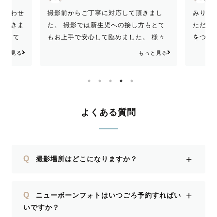
みりん
り合わせ
撮影前からご丁寧に対応して頂きまし
ただき
応頂きま
た。 撮影では新生児への接し方もとて
をつけ
ら起きて
もお上手で安心して臨めました。 様々
うござ
撮影いた
な撮影グッズをご用意頂き、好きな組み
っと見る
もっと見る
撮って
合わせで様々なパターン撮って頂けてう
前の打
だき、自
れしかったです！ 楽しくて素敵な時
ってし
姿を引き
間、写真をありがとうございました！
影の最
会があれ
ました
よくある質問
くお願
＋
Q
撮影場所はどこになりますか？
＋
Q
ニューボーンフォトはいつごろ予約すればい
いですか？