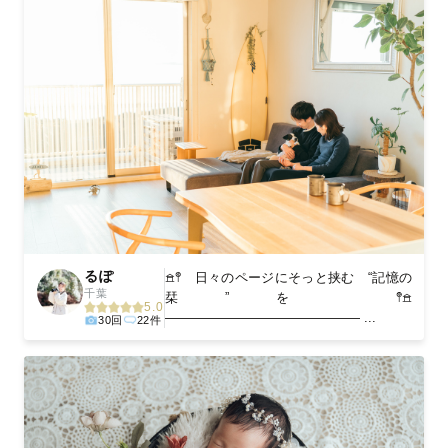
るぽ
𖠿𖤣 日々のページにそっと挟む “記憶の
千葉
栞”を 𖤥𖠿
5.0
――――――――――――――― ...
30回
22件