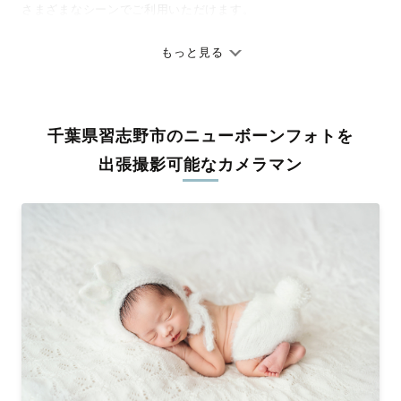
さまざまなシーンでご利用いただけます。
七五三やお宮参りといったお子さまの記念行事も、自然な表情や
ありのままの空気感を大切に、何十年経っても見返したくなるよ
もっと見る
うな写真に仕上げます。
全国一律の安心料金でプロ品質をお届け
千葉県習志野市のニューボーンフォトを
料金は全国どこでも一律。わかりやすく安心の価格設定です。オ
リジナルの研修と厳正な審査に合格し、撮影技術やホスピタリテ
出張撮影可能なカメラマン
ィを身につけたプロのカメラマンが全国47都道府県に在籍してい
ます。創業10年のノウハウを活かし、思い出に残る素敵な撮影体
験をお届けします。
丁寧なレタッチで思い出を美しく仕上げます
撮影後は、独自の編集技術で写真の明るさや色合いを丁寧に調
整。自然な雰囲気を残しつつも、おしゃれで洗練された仕上がり
に。きっと「こんな写真を撮ってほしかった！」と思える一枚に
出会えます。まずは、ラブグラフの
撮影事例
をご覧ください。