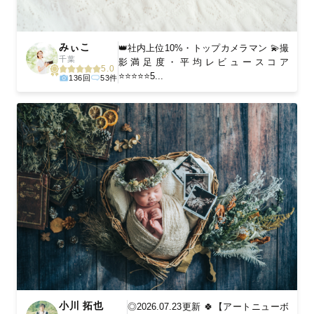
みぃこ
👑社内上位10%・トップカメラマン 💫撮
千葉
影満足度・平均レビュースコア
5.0
⭐️⭐️⭐️⭐️⭐️5...
136回
53件
小川 拓也
◎2026.07.23更新 🍀【アートニューボ