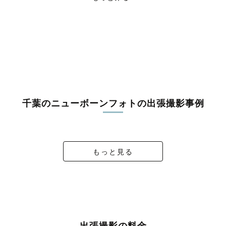
香取市
山武市
いすみ市
大網白里市
印旛郡酒々井町
印旛郡栄町
香取郡神崎町
香取郡多古町
香取郡東庄町
山武郡九十九里町
山武郡芝山町
山武郡横芝光町
長生郡一宮町
長生郡睦沢町
長生郡長生村
長生郡白子町
長生郡長柄町
長生郡長南町
夷隅郡大多喜町
夷隅郡御宿町
安房郡鋸南町
千葉のニューボーンフォトの出張撮影事例
Art Newborn Photo🍼3人のプリンセス♡
2025.02.28 newbornphoto
Newborn Photography
S ＊ Art New Born
もっと見る