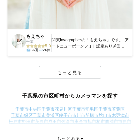
もえちゃ
関東lovegrapherの「もえちゃ」です。 ア
千葉
ートニューボーンフォト認定あり👶🏻 ...
5.0
66回
24件
もっと見る
千葉県の市区町村からカメラマンを探す
千葉市中央区
千葉市花見川区
千葉市稲毛区
千葉市若葉区
千葉市緑区
千葉市美浜区
銚子市
市川市
船橋市
館山市
木更津市
松戸市
野田市
茂原市
成田市
佐倉市
東金市
旭市
柏市
勝浦市
市原市
流山市
八千代市
我孫子市
鴨川市
鎌ケ谷市
君津市
富津市
浦安市
四街道市
袖ケ浦市
八街市
印西市
白井市
富里市
南房総市
匝瑳市
もっとみる