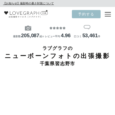
【お知らせ】撮影時の暑さ対策について
予約する
205,087
4.96
53,461
撮影数
組
レビュー平均
口コミ
件
※
ラブグラフの
ニューボーンフォトの出張撮影
千葉県習志野市