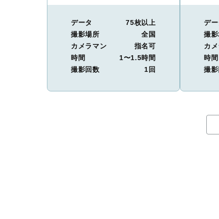
データ
75枚以上
デー
撮影場所
全国
撮影
カメラマン
指名可
カメ
時間
1〜1.5時間
時間
撮影回数
1回
撮影