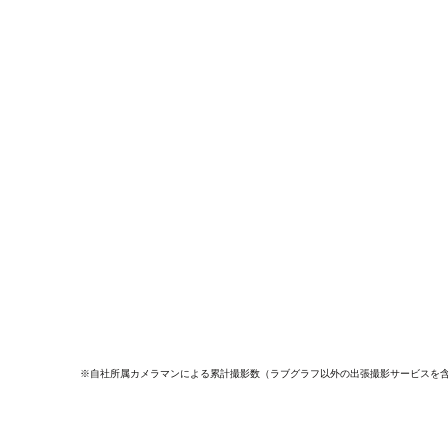
※自社所属カメラマンによる累計撮影数（ラブグラフ以外の出張撮影サービスを