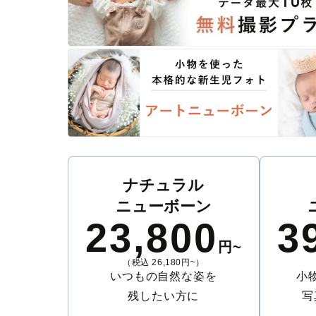
ナチュラル
ニューボーン
23,800
3
円~
（税込 26,180円~）
いつもの自然な姿を
小
残したい方に
写