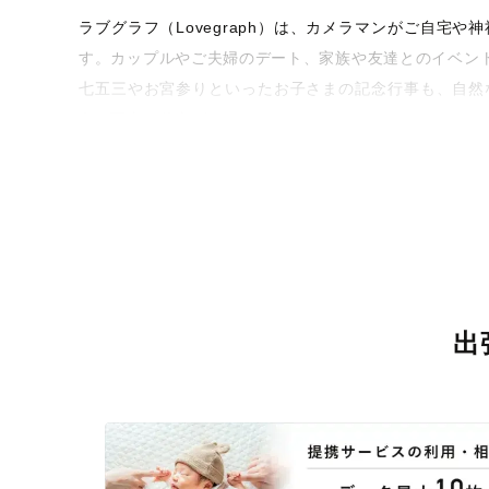
ラブグラフ（Lovegraph）は、カメラマンがご自
す。カップルやご夫婦のデート、家族や友達とのイベン
七五三やお宮参りといったお子さまの記念行事も、自然
うな写真に仕上げます。
全国一律の安心料金でプロ品質をお届け
料金は全国どこでも一律。わかりやすく安心の価格設定
ィを身につけたプロのカメラマンが全国47都道府県に在
験をお届けします。
丁寧なレタッチで思い出を美しく仕上げます
出
撮影後は、独自の編集技術で写真の明るさや色合いを
に。きっと「こんな写真を撮ってほしかった！」と思え