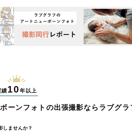
10
実績
年以上
ーボーンフォトの
出張撮影なら
ラブグラ
影しませんか？