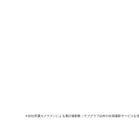
※自社所属カメラマンによる累計撮影数（ラブグラフ以外の出張撮影サービスを