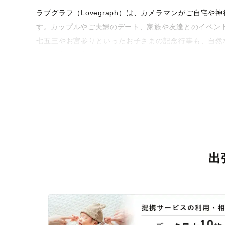
ラブグラフ（Lovegraph）は、カメラマンがご自
す。カップルやご夫婦のデート、家族や友達とのイベン
七五三やお宮参りといったお子さまの記念行事も、自然
うな写真に仕上げます。
全国一律の安心料金でプロ品質をお届け
料金は全国どこでも一律。わかりやすく安心の価格設定
ィを身につけたプロのカメラマンが全国47都道府県に在
験をお届けします。
丁寧なレタッチで思い出を美しく仕上げます
出
撮影後は、独自の編集技術で写真の明るさや色合いを
に。きっと「こんな写真を撮ってほしかった！」と思え