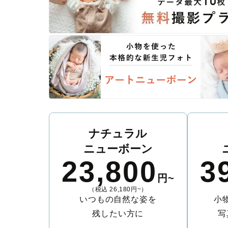
ナチュラル
ニューボーン
23,800
3
円~
（税込 26,180円~）
いつもの自然な姿を
小
残したい方に
写