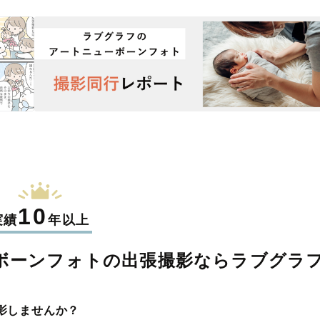
10
実績
年以上
ボーンフォトの
出張撮影なら
ラブグラ
影しませんか？