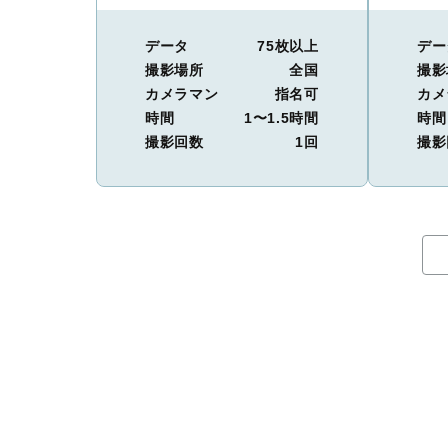
データ
75枚以上
デー
撮影場所
全国
撮影
カメラマン
指名可
カメ
時間
1〜1.5時間
時間
撮影回数
1回
撮影