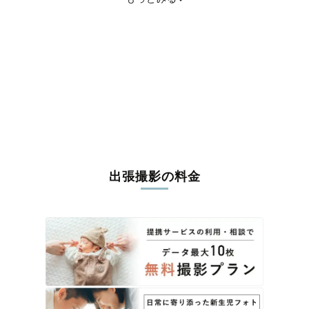
宮城郡七ヶ浜町
宮城郡利府町
黒川郡大和町
黒川郡大郷町
黒川郡大衡村
加美郡色麻町
加美郡加美町
遠田郡涌谷町
遠田郡美里町
牡鹿郡女川町
本吉郡南三陸町
出張撮影の料金