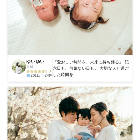
ゆいゆい
『愛おしい時間を、未来に持ち帰る』 記
宮城
念日も、何気ない日も。 大切な人と過ご
5.0
した時間を...
201回
24件