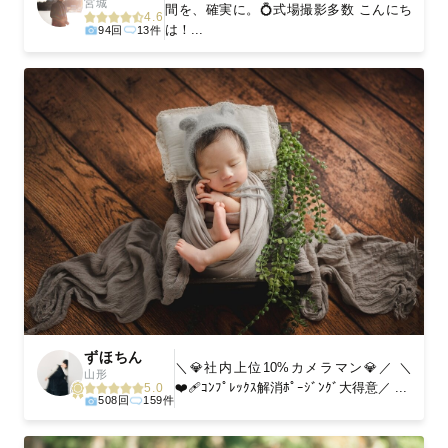
宮城
間を、確実に。💍式場撮影多数 こんにち
4.6
は！...
94回
13件
ずほちん
＼💎社内上位10%カメラマン💎／ ＼
山形
❤️‍🩹ｺﾝﾌﾟﾚｯｸｽ解消ﾎﾟｰｼﾞﾝｸﾞ大得意／ ...
5.0
508回
159件