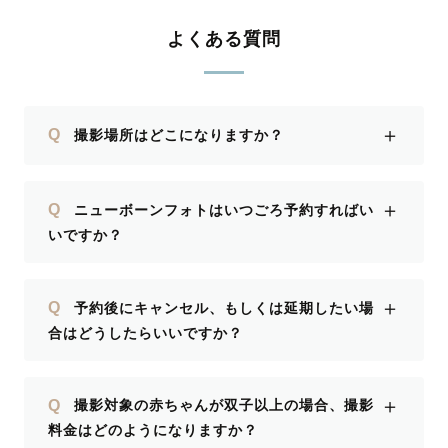
撮影に使用する小物がカメラマンさんの
私物なのか依頼者の自前になるのか、前
よくある質問
もって知ることができるともっとよかっ
たです(グリーンやドライフラワーなど
植物を使った写真をイメージしていまし
＋
Q
撮影場所はどこになりますか？
たが、カメラマンさんと実際にやり取り
する中で依頼者側で準備する必要がある
ものとそうでないものが判明しました。
＋
Q
ニューボーンフォトはいつごろ予約すればい
ドライフラワーは撮影のために購入しま
いですか？
した。)
＋
Q
予約後にキャンセル、もしくは延期したい場
合はどうしたらいいですか？
＋
Q
撮影対象の赤ちゃんが双子以上の場合、撮影
料金はどのようになりますか？