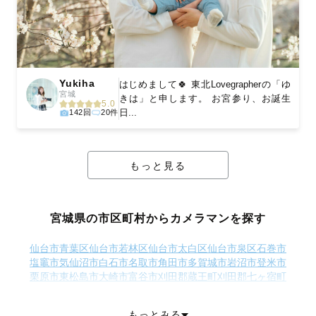
Yukiha
はじめまして🍀 東北Lovegrapherの「ゆ
宮城
きは」と申します。 お宮参り、お誕生
5.0
日...
142回
20件
もっと見る
宮城県の市区町村からカメラマンを探す
仙台市青葉区
仙台市若林区
仙台市太白区
仙台市泉区
石巻市
塩竈市
気仙沼市
白石市
名取市
角田市
多賀城市
岩沼市
登米市
栗原市
東松島市
大崎市
富谷市
刈田郡蔵王町
刈田郡七ヶ宿町
柴田郡大河原町
柴田郡村田町
柴田郡柴田町
柴田郡川崎町
伊具郡丸森町
亘理郡亘理町
亘理郡山元町
宮城郡松島町
もっとみる