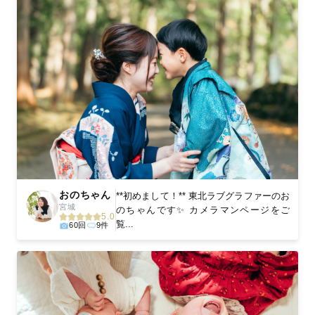
おのちゃん
**初めまして！** 東北ラブグラファーのお
宮城
のちゃんです✨ カメラマンページをご
5.0
覧...
60回
9件