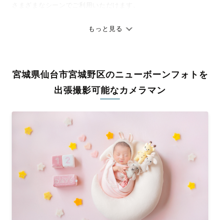
さまざまなシーンでご利用いただけます。
七五三やお宮参りといったお子さまの記念行事も、自然な表情や
ありのままの空気感を大切に、何十年経っても見返したくなるよ
もっと見る
うな写真に仕上げます。
全国一律の安心料金でプロ品質をお届け
宮城県仙台市宮城野区のニューボーンフォトを
料金は全国どこでも一律。わかりやすく安心の価格設定です。オ
リジナルの研修と厳正な審査に合格し、撮影技術やホスピタリテ
出張撮影可能なカメラマン
ィを身につけたプロのカメラマンが全国47都道府県に在籍してい
ます。創業10年のノウハウを活かし、思い出に残る素敵な撮影体
験をお届けします。
丁寧なレタッチで思い出を美しく仕上げます
撮影後は、独自の編集技術で写真の明るさや色合いを丁寧に調
整。自然な雰囲気を残しつつも、おしゃれで洗練された仕上がり
に。きっと「こんな写真を撮ってほしかった！」と思える一枚に
出会えます。まずは、ラブグラフの
撮影事例
をご覧ください。