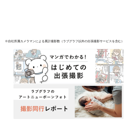
※自社所属カメラマンによる累計撮影数（ラブグラフ以外の出張撮影サービスを含む）