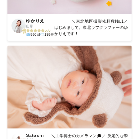
ゆかりえ
＼東北地区撮影依頼数No.1／
山形
はじめまして。東北ラブグラファーのゆ
5.0
かりえです！ ...
560回
195件
Satoshi
＼工学博士のカメラマン🎓／ 決定的な瞬