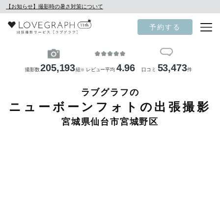
【お知らせ】撮影時の暑さ対策について
予約する
205,193
4.96
53,473
撮影数
組
レビュー平均
口コミ
件
※
ラブグラフの
ニューボーンフォトの出張撮影
宮城県仙台市宮城野区