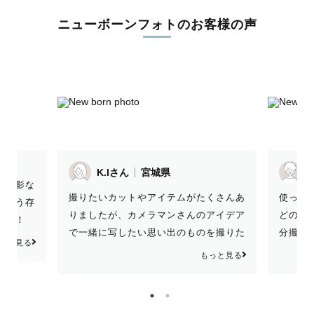
ニューボーンフォトのお客様の声
fさん
宮城県
K
くさんあ
使って欲しい物やスマホでの写真撮影な
撮りた
アイデア
どの申し出にこたえてくださり、思う存
りまし
を撮りた
分撮影を楽しませていただきました！
で一緒
撮ってい
上の子の扱いも上手で、とても助かりま
いポー
っと見る
もっと見る
した。 (運営等の側面になってしまうか
ただき
もしれませんが)カメラマンさんを選択
する時過去の作品を参考にしましたが、