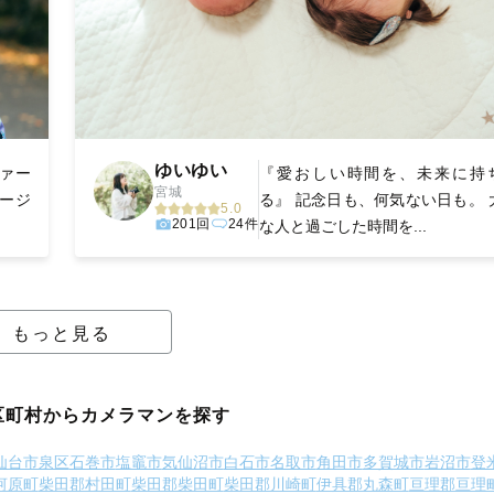
ゆいゆい
ファー
『愛おしい時間を、未来に持
宮城
ページ
る』 記念日も、何気ない日も。 
5.0
201回
24件
な人と過ごした時間を...
もっと見る
区町村からカメラマンを探す
仙台市泉区
石巻市
塩竈市
気仙沼市
白石市
名取市
角田市
多賀城市
岩沼市
登
河原町
柴田郡村田町
柴田郡柴田町
柴田郡川崎町
伊具郡丸森町
亘理郡亘理