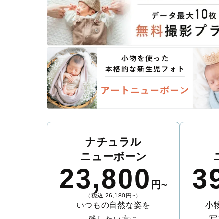
ナチュラル
ニューボーン
23,800
3
円~
（税込 26,180円~）
いつもの自然な姿を
小
残したい方に
写