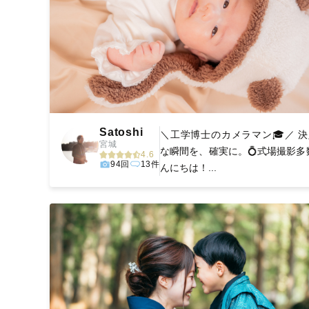
Satoshi
＼工学博士のカメラマン🎓／ 
宮城
な瞬間を、確実に。💍式場撮影多
4.6
94回
13件
んにちは！...