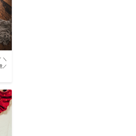
／ ＼
得意／