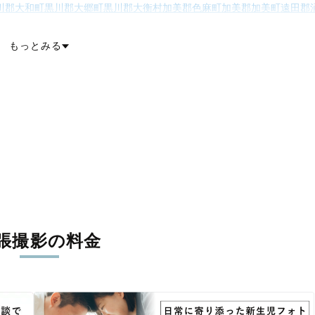
川郡大和町
黒川郡大郷町
黒川郡大衡村
加美郡色麻町
加美郡加美町
遠田郡
町
牡鹿郡女川町
本吉郡南三陸町
もっとみる
張撮影の料金