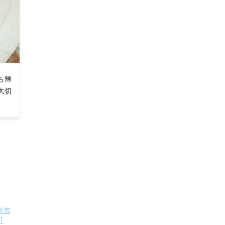
ち帰
大切
米市
町