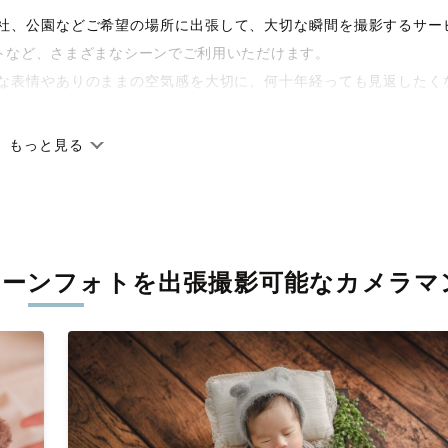
宅や神社、公園などご希望の場所に出張して、大切な瞬間を撮影するサー
トなど、さまざまなシーンでご利用いただけます。
な表情やありのままの空気感を大切に、何十年経っても見返したく
もっと見る
です。オリジナルの研修と厳正な審査に合格し、撮影技術やホスピ
籍しています。創業10年のノウハウを活かし、思い出に残る素敵な
ボーンフォトを
出張撮影可能なカメラマ
丁寧に調整。自然な雰囲気を残しつつも、おしゃれで洗練された仕
る一枚に出会えます。まずは、ラブグラフの
撮影事例
をご覧ください