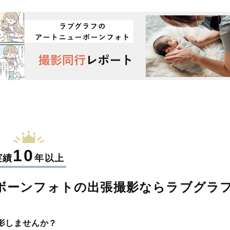
10
実績
年以上
ボーンフォトの
出張撮影なら
ラブグラ
影しませんか？