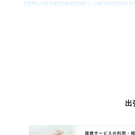
亘理郡山元町
宮城郡松島町
宮城郡七ヶ浜町
宮城郡利府町
黒
遠田郡美里
出