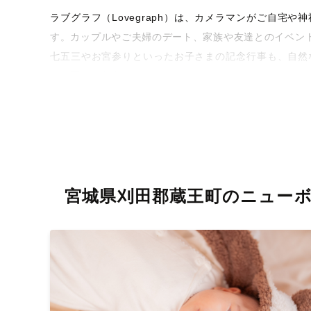
ラブグラフ（Lovegraph）は、カメラマンがご自
す。カップルやご夫婦のデート、家族や友達とのイベン
七五三やお宮参りといったお子さまの記念行事も、自然
うな写真に仕上げます。
全国一律の安心料金でプロ品質をお届け
料金は全国どこでも一律。わかりやすく安心の価格設定
ィを身につけたプロのカメラマンが全国47都道府県に在
験をお届けします。
宮城県刈田郡蔵王町のニュー
丁寧なレタッチで思い出を美しく仕上げます
撮影後は、独自の編集技術で写真の明るさや色合いを
に。きっと「こんな写真を撮ってほしかった！」と思え