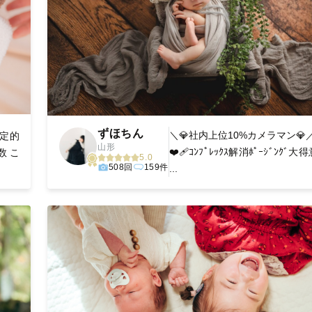
ずほちん
＼💎社内上位10%カメラマン💎
決定的
山形
❤️‍🩹ｺﾝﾌﾟﾚｯｸｽ解消ﾎﾟｰｼﾞﾝｸﾞ大
数 こ
5.0
508回
159件
...