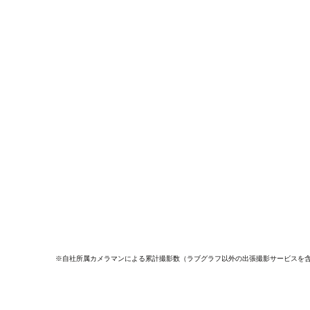
※自社所属カメラマンによる累計撮影数（ラブグラフ以外の出張撮影サービスを