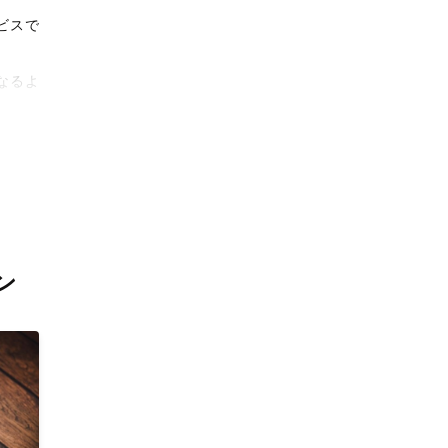
ビスで
なるよ
タリテ
撮影体
ン
上がり
。