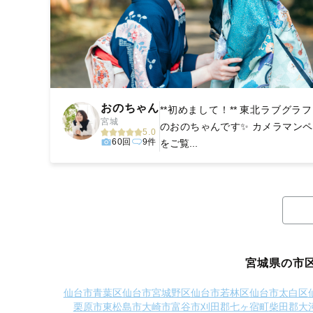
おのちゃん
**初めまして！** 東北ラブグラ
宮城
のおのちゃんです✨ カメラマン
5.0
60回
9件
をご覧...
宮城県の市
仙台市青葉区
仙台市宮城野区
仙台市若林区
仙台市太白区
栗原市
東松島市
大崎市
富谷市
刈田郡七ヶ宿町
柴田郡大