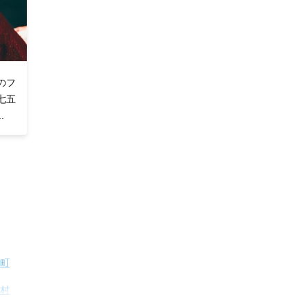
のフ
七五
.
町
村