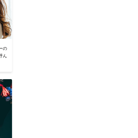
ーの
呼ん