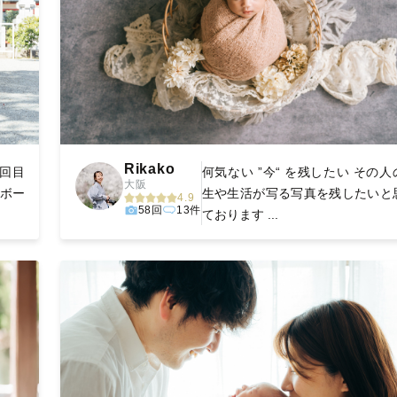
Rikako
回目
何気ない ”今“ を残したい その人
大阪
ーボー
生や生活が写る写真を残したいと
4.9
58回
13件
ております ...