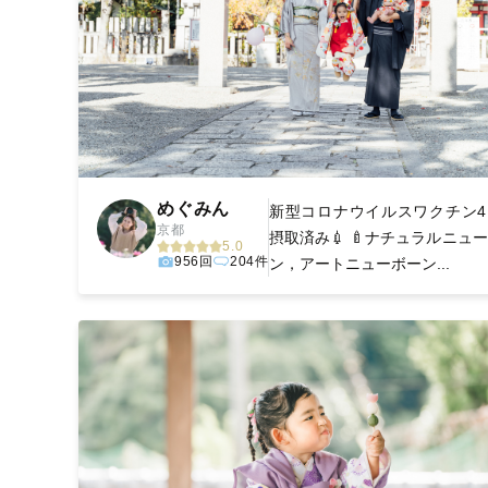
めぐみん
新型コロナウイルスワクチン4
京都
摂取済み💉 🍼ナチュラルニュ
5.0
956回
204件
ン，アートニューボーン...