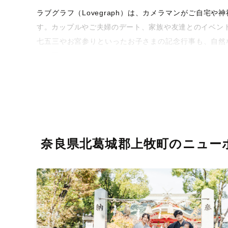
ラブグラフ（Lovegraph）は、カメラマンがご自
す。カップルやご夫婦のデート、家族や友達とのイベン
七五三やお宮参りといったお子さまの記念行事も、自然
うな写真に仕上げます。
全国一律の安心料金でプロ品質をお届け
料金は全国どこでも一律。わかりやすく安心の価格設定
ィを身につけたプロのカメラマンが全国47都道府県に在
験をお届けします。
奈良県北葛城郡上牧町のニュー
丁寧なレタッチで思い出を美しく仕上げます
撮影後は、独自の編集技術で写真の明るさや色合いを
に。きっと「こんな写真を撮ってほしかった！」と思え