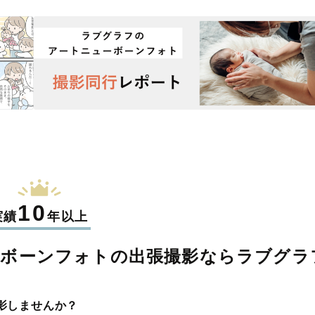
10
実績
年以上
ーボーンフォトの
出張撮影なら
ラブグラ
影しませんか？