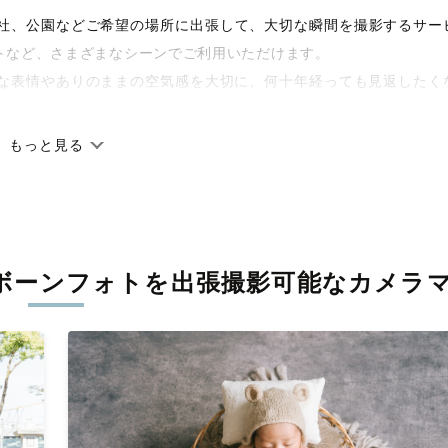
宅や神社、公園などご希望の場所に出張して、大切な瞬間を撮影するサー
トなど、さまざまなシーンでご利用いただけます。
な表情やありのままの空気感を大切に、何十年経っても見返したく
もっと見る
です。オリジナルの研修と厳正な審査に合格し、撮影技術やホスピ
籍しています。創業10年のノウハウを活かし、思い出に残る素敵な
ボーンフォトを
出張撮影可能なカメラ
丁寧に調整。自然な雰囲気を残しつつも、おしゃれで洗練された仕
る一枚に出会えます。まずは、ラブグラフの
撮影事例
をご覧ください