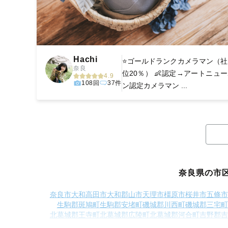
Hachi
⭐️ゴールドランクカメラマン（
奈良
位20％） 👶認定→アートニュ
4.9
108回
37件
ン認定カメラマン ...
奈良県の市
奈良市
大和高田市
大和郡山市
天理市
橿原市
桜井市
五條市
生駒郡斑鳩町
生駒郡安堵町
磯城郡川西町
磯城郡三宅町
北葛城郡王寺町
北葛城郡広陵町
北葛城郡河合町
吉野郡吉
吉野郡十津川村
吉野郡下北山