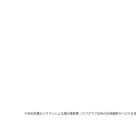
※自社所属カメラマンによる累計撮影数（ラブグラフ以外の出張撮影サービスを