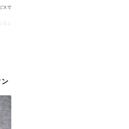
ビスで
なるよ
タリテ
撮影体
マン
上がり
。