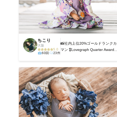
ちこり
📸社内上位20%ゴールドランク
大阪
5.0
マン 🎖️Lovegraph Quarter Award..
60回
23件