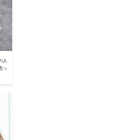
の人
思っ