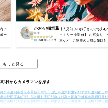
かおる/稲垣薫
社内上
【人見知りのお子さんでも安心
兵庫
ーボー
ァミリー撮影📸】 お宮参り・
4.9
250回
36件
三など、ご家族の大切な節目を..
もっと見る
区町村からカメラマンを探す
御所市
生駒市
香芝市
葛城市
宇陀市
山辺郡山添村
生駒郡平群町
生駒郡三郷
磯城郡田原本町
宇陀郡曽爾村
宇陀郡御杖村
高市郡高取町
高市郡明日香村
野町
吉野郡大淀町
吉野郡下市町
吉野郡黒滝村
吉野郡天川村
吉野郡野迫川
村
吉野郡上北山村
吉野郡川上村
吉野郡東吉野村