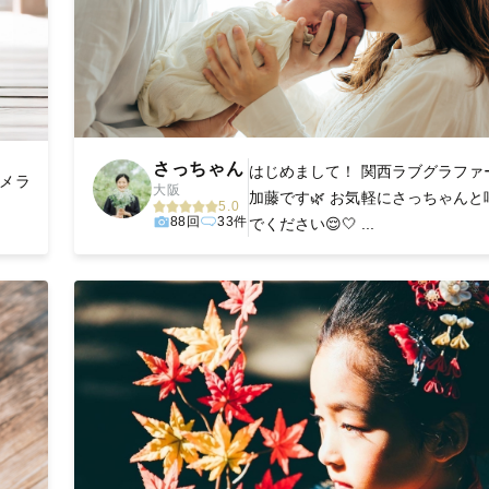
さっちゃん
はじめまして！ 関西ラブグラファ
カメラ
大阪
加藤です🌿 お気軽にさっちゃんと
.
5.0
88回
33件
でください😌🤍 ...