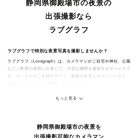
静岡県御殿場市の夜景の
出張撮影なら
ラブグラフ
ラブグラフで特別な夜景写真を撮影しませんか？
ラブグラフ（Lovegraph）は、カメラマンがご自宅や神社、公園
などご希望の場所に出張して、大切な瞬間を撮影するサービスで
す。カップルやご夫婦のデート、家族や友達とのイベントなど、
さまざまなシーンでご利用いただけます。
七五三やお宮参りといったお子さまの記念行事も、自然な表情や
ありのままの空気感を大切に、何十年経っても見返したくなるよ
もっと見る
うな写真に仕上げます。
全国一律の安心料金でプロ品質をお届け
静岡県御殿場市の夜景を
料金は全国どこでも一律。わかりやすく安心の価格設定です。オ
リジナルの研修と厳正な審査に合格し、撮影技術やホスピタリテ
出張撮影可能なカメラマン