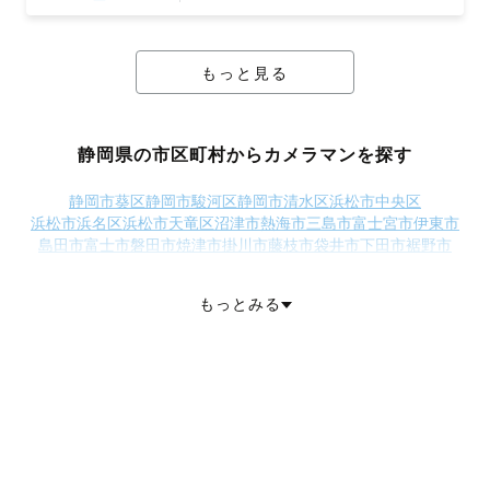
もっと見る
静岡県の市区町村からカメラマンを探す
静岡市葵区
静岡市駿河区
静岡市清水区
浜松市中央区
浜松市浜名区
浜松市天竜区
沼津市
熱海市
三島市
富士宮市
伊東市
島田市
富士市
磐田市
焼津市
掛川市
藤枝市
袋井市
下田市
裾野市
湖西市
伊豆市
御前崎市
菊川市
伊豆の国市
牧之原市
賀茂郡東伊豆町
賀茂郡河津町
賀茂郡南伊豆町
賀茂郡松崎町
もっとみる
賀茂郡西伊豆町
田方郡函南町
駿東郡清水町
駿東郡長泉町
駿東郡小山町
榛原郡吉田町
榛原郡川根本町
周智郡森町