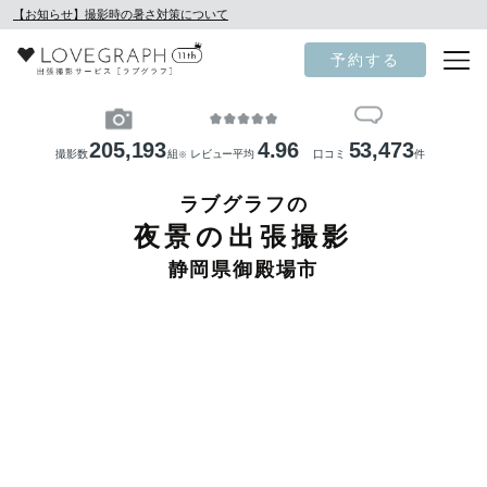
【お知らせ】撮影時の暑さ対策について
予約する
205,193
4.96
53,473
撮影数
組
レビュー平均
口コミ
件
※
ラブグラフの
夜景の出張撮影
静岡県御殿場市