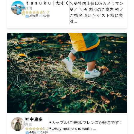
ｔａｓｕｋｕ｜たすく
＼💎社内上位10%カメラマン
静岡
💎／ ＼📢 割引のご案内 📢／
5.0
ご指名頂いたゲスト様に割
359回
82件
引...
神中康多
◾️カップル/ご夫婦/フレンズが得意です！
東京
◾️Every moment is worth ...
5.0
44回
14件