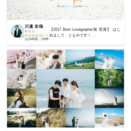
川邉 友哉
【2017 Best Lovegrapher賞 受賞】 はじ
神奈川
めまして、ともやです！ ...
4.9
249回
59件