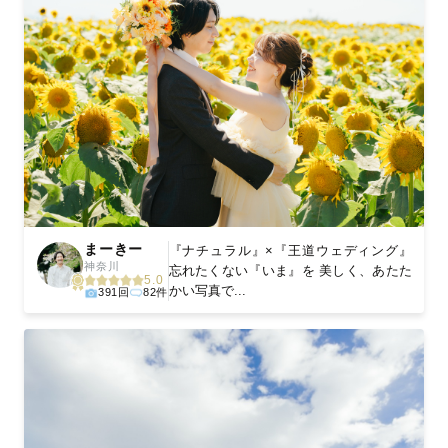
まーきー
『ナチュラル』×『王道ウェディング』
神奈川
忘れたくない『いま』を 美しく、あたた
5.0
かい写真で...
391回
82件