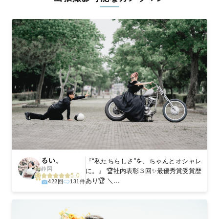
ィを身につけたプロのカメラマンが全国47都道府県に在籍してい
ます。創業10年のノウハウを活かし、思い出に残る素敵な撮影体
験をお届けします。
丁寧なレタッチで思い出を美しく仕上げます
撮影後は、独自の編集技術で写真の明るさや色合いを丁寧に調
整。自然な雰囲気を残しつつも、おしゃれで洗練された仕上がり
に。きっと「こんな写真を撮ってほしかった！」と思える一枚に
出会えます。まずは、ラブグラフの
撮影事例
をご覧ください。
るい。
『“私たちらしさ”を、ちゃんとオシャレ
静岡
に。』 🏆社内表彰３回✨最優秀賞受賞歴
5.0
あり🏆 ＼...
422回
131件