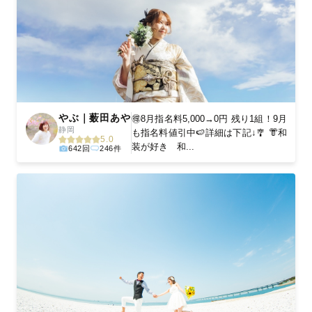
やぶ｜薮田あや
🉐8月指名料5,000→0円 残り1組！9月
静岡
も指名料値引中🍉詳細は下記↓🎐 👘和
5.0
装が好き 和...
642回
246件