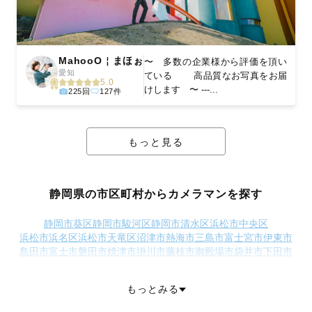
MahooO￤まほぉ
〜 多数の企業様から評価を頂い
愛知
ている 高品質なお写真をお届
5.0
けします 〜 ---...
225回
127件
もっと見る
静岡県の市区町村からカメラマンを探す
静岡市葵区
静岡市駿河区
静岡市清水区
浜松市中央区
浜松市浜名区
浜松市天竜区
沼津市
熱海市
三島市
富士宮市
伊東市
島田市
富士市
磐田市
焼津市
掛川市
藤枝市
御殿場市
袋井市
下田市
裾野市
伊豆市
御前崎市
菊川市
伊豆の国市
牧之原市
賀茂郡東伊豆町
賀茂郡河津町
賀茂郡南伊豆町
賀茂郡松崎町
もっとみる
賀茂郡西伊豆町
田方郡函南町
駿東郡清水町
駿東郡長泉町
駿東郡小山町
榛原郡吉田町
榛原郡川根本町
周智郡森町