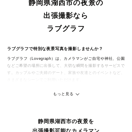
静岡県湖西市の夜景の
出張撮影なら
ラブグラフ
ラブグラフで特別な夜景写真を撮影しませんか？
ラブグラフ（Lovegraph）は、カメラマンがご自宅や神社、公園
などご希望の場所に出張して、大切な瞬間を撮影するサービスで
す。カップルやご夫婦のデート、家族や友達とのイベントなど、
さまざまなシーンでご利用いただけます。
七五三やお宮参りといったお子さまの記念行事も、自然な表情や
ありのままの空気感を大切に、何十年経っても見返したくなるよ
もっと見る
うな写真に仕上げます。
全国一律の安心料金でプロ品質をお届け
静岡県湖西市の夜景を
料金は全国どこでも一律。わかりやすく安心の価格設定です。オ
リジナルの研修と厳正な審査に合格し、撮影技術やホスピタリテ
出張撮影可能なカメラマン