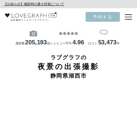
【お知らせ】撮影時の暑さ対策について
予約する
205,193
4.96
53,473
撮影数
組
レビュー平均
口コミ
件
※
ラブグラフの
夜景の出張撮影
静岡県湖西市