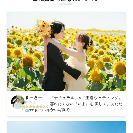
ィを身につけたプロのカメラマンが全国47都道府県に在籍してい
ます。創業10年のノウハウを活かし、思い出に残る素敵な撮影体
験をお届けします。
丁寧なレタッチで思い出を美しく仕上げます
撮影後は、独自の編集技術で写真の明るさや色合いを丁寧に調
整。自然な雰囲気を残しつつも、おしゃれで洗練された仕上がり
に。きっと「こんな写真を撮ってほしかった！」と思える一枚に
出会えます。まずは、ラブグラフの
撮影事例
をご覧ください。
まーきー
『ナチュラル』×『王道ウェディング』
神奈川
忘れたくない『いま』を 美しく、あたた
5.0
かい写真で...
391回
82件