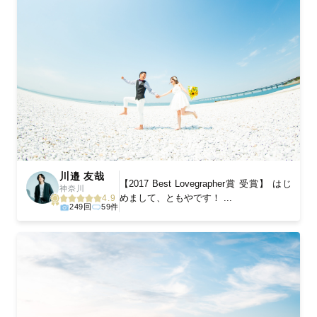
川邉 友哉
【2017 Best Lovegrapher賞 受賞】 はじ
神奈川
めまして、ともやです！ ...
4.9
249回
59件