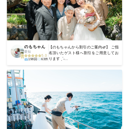
のもちゃん
【のもちゃんから割引のご案内🌿】 ご指
愛知
名頂いたゲスト様へ割引をご用意してお
5.0
ります ˎˊ˗...
198回
63件