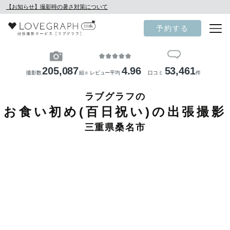
【お知らせ】撮影時の暑さ対策について
予約する
205,087
4.96
53,461
撮影数
組
レビュー平均
口コミ
件
※
ラブグラフの
お食い初め(百日祝い)の出張撮影
三重県桑名市