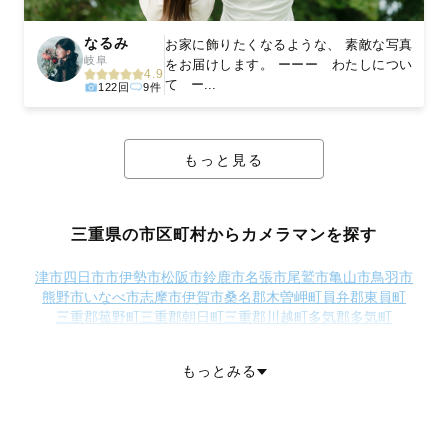
なるみ
お家に飾りたくなるような、 素敵な写真
岐阜
をお届けします。 ーーー わたしについ
4.9
て ー...
122回
9件
もっと見る
三重県の市区町村からカメラマンを探す
津市
四日市市
伊勢市
松阪市
鈴鹿市
名張市
尾鷲市
亀山市
鳥羽市
熊野市
いなべ市
志摩市
伊賀市
桑名郡木曽岬町
員弁郡東員町
三重郡菰野町
三重郡朝日町
三重郡川越町
多気郡多気町
多気郡明和町
多気郡大台町
度会郡玉城町
度会郡度会町
度会郡大紀町
度会郡南伊勢町
北牟婁郡紀北町
南牟婁郡御浜町
もっとみる
南牟婁郡紀宝町