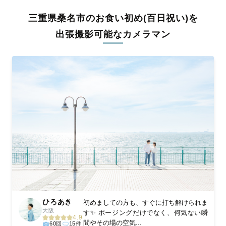
全国一律の安心料金でプロ品質をお届け
三重県桑名市のお食い初め(百日祝い)を
料金は全国どこでも一律。わかりやすく安心の価格設定です。オ
リジナルの研修と厳正な審査に合格し、撮影技術やホスピタリテ
出張撮影可能なカメラマン
ィを身につけたプロのカメラマンが全国47都道府県に在籍してい
ます。創業10年のノウハウを活かし、思い出に残る素敵な撮影体
験をお届けします。
丁寧なレタッチで思い出を美しく仕上げます
撮影後は、独自の編集技術で写真の明るさや色合いを丁寧に調
整。自然な雰囲気を残しつつも、おしゃれで洗練された仕上がり
に。きっと「こんな写真を撮ってほしかった！」と思える一枚に
出会えます。まずは、ラブグラフの
撮影事例
をご覧ください。
ひろあき
初めましての方も、すぐに打ち解けられま
大阪
す✨ ポージングだけでなく、何気ない瞬
4.9
間やその場の空気...
60回
15件