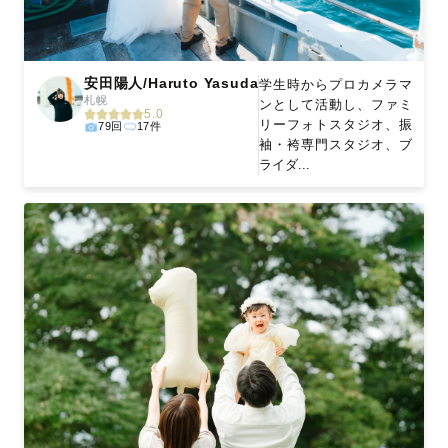
安田陽人/Haruto Yasuda
学生時からプロカメラマ
札幌
ンとして活動し、ファミ
5.0
リーフォトスタジオ、振
79回
17件
袖・袴専門スタジオ、ブ
ライダ...