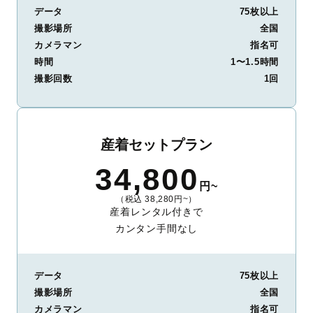
データ
75枚以上
撮影場所
全国
カメラマン
指名可
時間
1〜1.5時間
撮影回数
1回
産着セットプラン
34,800
円~
（税込 38,280円~）
産着レンタル付きで
カンタン手間なし
データ
75枚以上
撮影場所
全国
カメラマン
指名可