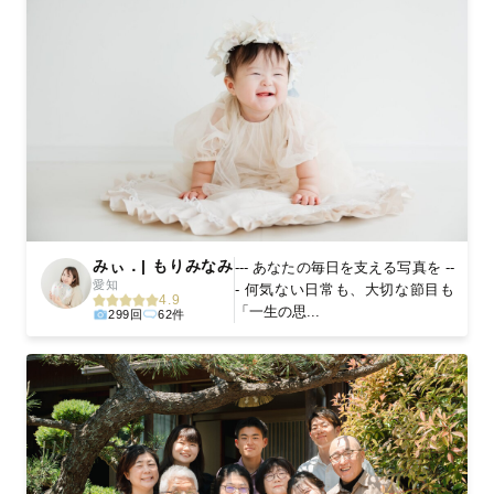
みぃ．| もりみなみ
--- あなたの毎日を支える写真を --
愛知
- 何気ない日常も、大切な節目も
4.9
「一生の思...
299回
62件