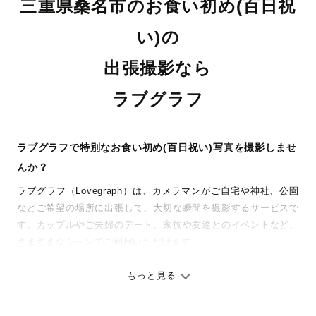
三重県桑名市のお食い初め(百日祝
い)の
出張撮影なら
ラブグラフ
ラブグラフで特別なお食い初め(百日祝い)写真を撮影しませ
んか？
ラブグラフ（Lovegraph）は、カメラマンがご自宅や神社、公園
などご希望の場所に出張して、大切な瞬間を撮影するサービスで
す。カップルやご夫婦のデート、家族や友達とのイベントなど、
さまざまなシーンでご利用いただけます。
七五三やお宮参りといったお子さまの記念行事も、自然な表情や
ありのままの空気感を大切に、何十年経っても見返したくなるよ
もっと見る
うな写真に仕上げます。