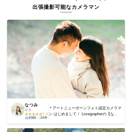
リジナルの研修と厳正な審査に合格し、撮影技術やホスピタリテ
出張撮影可能なカメラマン
ィを身につけたプロのカメラマンが全国47都道府県に在籍してい
ます。創業10年のノウハウを活かし、思い出に残る素敵な撮影体
験をお届けします。
丁寧なレタッチで思い出を美しく仕上げます
撮影後は、独自の編集技術で写真の明るさや色合いを丁寧に調
整。自然な雰囲気を残しつつも、おしゃれで洗練された仕上がり
に。きっと「こんな写真を撮ってほしかった！」と思える一枚に
出会えます。まずは、ラブグラフの
撮影事例
をご覧ください。
なつみ
＊アートニューボーンフォト認定カメラマ
奈良
ン はじめまして！ Lovegrapherの【な...
5.0
69回
24件