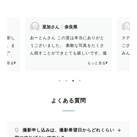
里加さん
奈良県
N
あーとんさん この度は本当にありがと
に撮影し
ステキ
うございました。 素敵な写真をたくさ
した。ま
ござい
ん残すことができとても嬉しいです。撮
た(^
みんな
影がすごく楽しくて、自然体で、一生の
してく
もっと見る
っと見る
思い出になりました。多方面にご配慮い
ば、よ
ただき、全員が楽しい気持ちで撮影でき
たと思います。お宮参りの進行もお手伝
い頂き助かりました。紐祝も写真に残し
てくださり、お祝いしてくれた親族全員
よくある質問
がお宮参りに参加できたような気持ちに
なりました。将来、娘と一緒に思い出を
振り返りながら写真を見る日を楽しみ
＋
Q
撮影申し込みは、撮影希望日からどれくらい
に…。慣れない育児で戸惑いもある日々