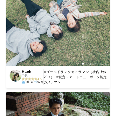
Hachi
⭐️ゴールドランクカメラマン（社内上位
奈良
20％） 👶認定→アートニューボーン認定
4.9
カメラマン ...
108回
37件