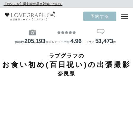
【お知らせ】撮影時の暑さ対策について
予約する
205,193
4.96
53,473
撮影数
組
レビュー平均
口コミ
件
※
ラブグラフの
お食い初め(百日祝い)の出張撮影
奈良県