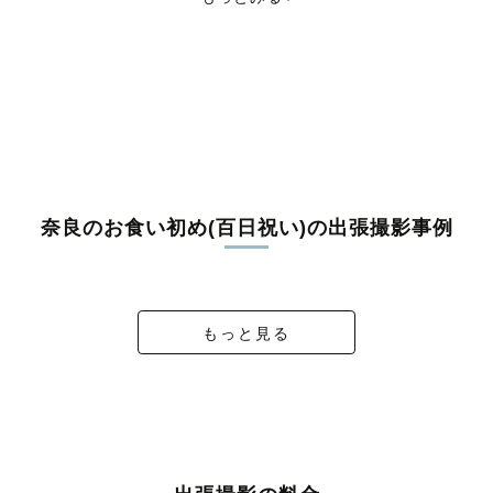
北葛城郡広陵町
北葛城郡河合町
吉野郡吉野町
吉野郡大淀町
吉野郡下市町
吉野郡黒滝村
吉野郡天川村
吉野郡野迫川村
吉野郡十津川村
吉野郡下北山村
吉野郡上北山村
吉野郡川上村
吉野郡東吉野村
奈良のお食い初め(百日祝い)の出張撮影事例
橿原神宮お宮参り⛩️
お宮参り＠春日大社
お宮参り⛩️
お宮参り
もっと見る