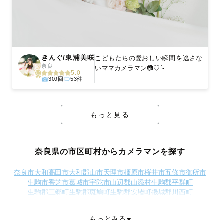
きんぐ/東浦美咲
こどもたちの愛おしい瞬間を逃さな
奈良
いママカメラマン📷♡´- 𓐄 𓐄 𓐄 𓐄 𓐄 𓐄 𓐄
5.0
𓐄 𓐄...
309回
53件
もっと見る
奈良県の市区町村からカメラマンを探す
奈良市
大和高田市
大和郡山市
天理市
橿原市
桜井市
五條市
御所市
生駒市
香芝市
葛城市
宇陀市
山辺郡山添村
生駒郡平群町
生駒郡三郷町
生駒郡斑鳩町
生駒郡安堵町
磯城郡川西町
磯城郡三宅町
磯城郡田原本町
宇陀郡曽爾村
宇陀郡御杖村
高市郡高取町
高市郡明日香村
北葛城郡上牧町
北葛城郡王寺町
もっとみる