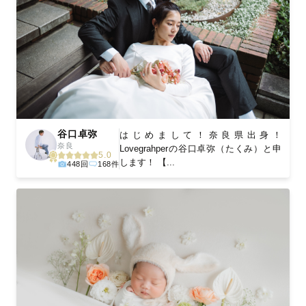
谷口卓弥
はじめまして！奈良県出身！
奈良
Lovegrahperの谷口卓弥（たくみ）と申
5.0
します！ 【...
448回
168件