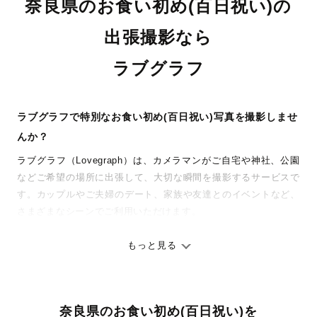
奈良県のお食い初め(百日祝い)の
出張撮影なら
ラブグラフ
ラブグラフで特別なお食い初め(百日祝い)写真を撮影しませ
んか？
ラブグラフ（Lovegraph）は、カメラマンがご自宅や神社、公園
などご希望の場所に出張して、大切な瞬間を撮影するサービスで
す。カップルやご夫婦のデート、家族や友達とのイベントなど、
さまざまなシーンでご利用いただけます。
七五三やお宮参りといったお子さまの記念行事も、自然な表情や
ありのままの空気感を大切に、何十年経っても見返したくなるよ
もっと見る
うな写真に仕上げます。
全国一律の安心料金でプロ品質をお届け
奈良県のお食い初め(百日祝い)を
料金は全国どこでも一律。わかりやすく安心の価格設定です。オ