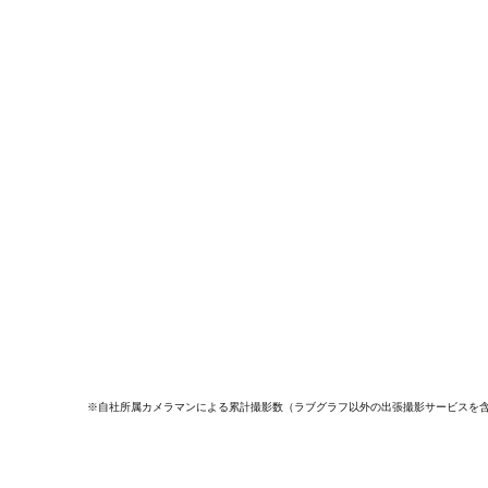
※自社所属カメラマンによる累計撮影数（ラブグラフ以外の出張撮影サービスを