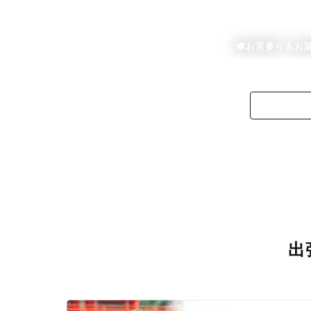
🕊お宮参り＆お
出