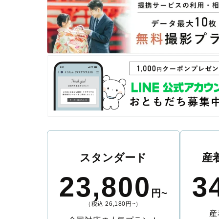
スタンダード
産
23,800
3
円~
（税込 26,180円~）
産