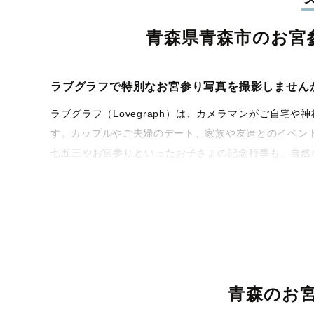
青森県青森市のお宮
ラブグラフで特別なお宮参り写真を撮影しません
ラブグラフ（Lovegraph）は、カメラマンがご自
す。カップルやご夫婦のデート、家族や友達とのイベン
七五三やお宮参りといったお子さまの記念行事も、自然
うな写真に仕上げます。
全国一律の安心料金でプロ品質をお届け
料金は全国どこでも一律。わかりやすく安心の価格設定
ィを身につけたプロのカメラマンが全国47都道府県に在
験をお届けします。
青森のお
丁寧なレタッチで思い出を美しく仕上げます