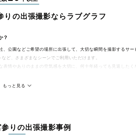
参りの
出張撮影なら
ラブグラフ
か？
宅や神社、公園などご希望の場所に出張して、大切な瞬間を撮影するサー
トなど、さまざまなシーンでご利用いただけます。
な表情やありのままの空気感を大切に、何十年経っても見返したく
もっと見る
です。オリジナルの研修と厳正な審査に合格し、撮影技術やホスピ
籍しています。創業10年のノウハウを活かし、思い出に残る素敵な
宮参りの出張撮影事例