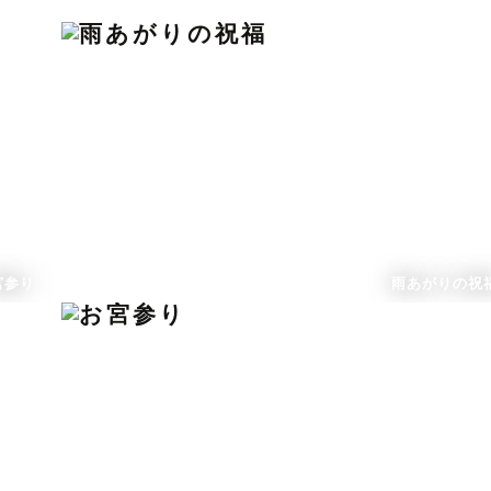
丁寧に調整。自然な雰囲気を残しつつも、おしゃれで洗練された仕
る一枚に出会えます。まずは、ラブグラフの
撮影事例
をご覧ください
宮参り
雨あがりの祝