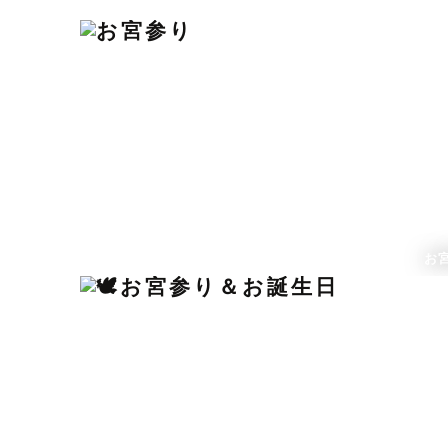
撮影後は、独自の編集技術で写真の明るさや色合いを
に。きっと「こんな写真を撮ってほしかった！」と思え
お