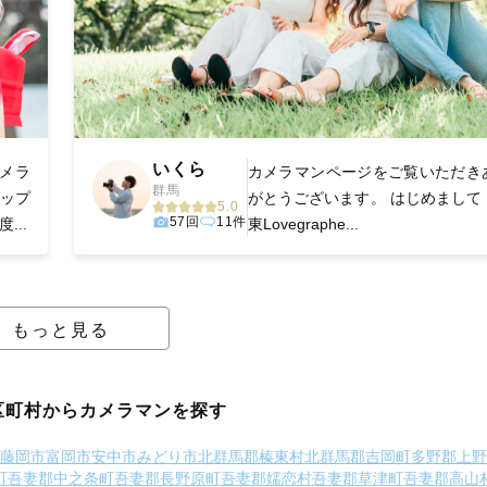
いくら
カメラ
カメラマンページをご覧いただき
群馬
トップ
がとうございます。 はじめまして
5.0
57回
11件
...
東Lovegraphe...
もっと見る
区町村からカメラマンを探す
藤岡市
富岡市
安中市
みどり市
北群馬郡榛東村
北群馬郡吉岡町
多野郡上野
町
吾妻郡中之条町
吾妻郡長野原町
吾妻郡嬬恋村
吾妻郡草津町
吾妻郡高山