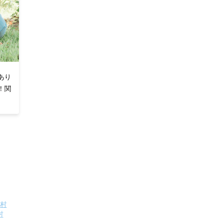
あり
！関
村
村