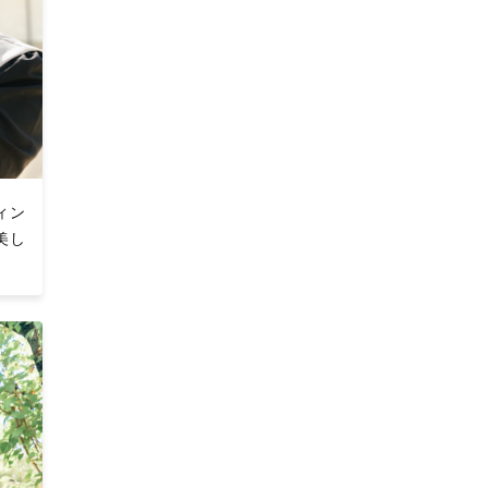
ィン
美し