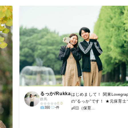
丁寧に調整。自然な雰囲気を残しつつも、おしゃれで洗練された仕
る一枚に出会えます。まずは、ラブグラフの
撮影事例
をご覧ください
るっか/Rukka
はじめまして！ 関東Lovegrap
群馬
の“るっか”です！ ★元保育士
0.0
3回
-件
👶🏻（保育...