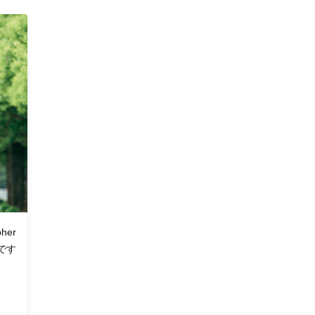
上がり
。
her
です