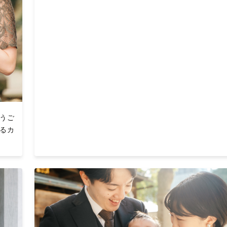
うご
るカ