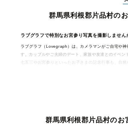
群馬県利根郡片品村の
ラブグラフで特別なお宮参り写真を撮影しません
ラブグラフ（Lovegraph）は、カメラマンがご自
す。カップルやご夫婦のデート、家族や友達とのイベン
七五三やお宮参りといったお子さまの記念行事も、自然
うな写真に仕上げます。
全国一律の安心料金でプロ品質をお届け
料金は全国どこでも一律。わかりやすく安心の価格設定
ィを身につけたプロのカメラマンが全国47都道府県に在
験をお届けします。
群馬県利根郡片品村のお
丁寧なレタッチで思い出を美しく仕上げます