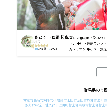
さとぅー/佐藤 拓也
🏆Lovegraph上位10%
埼玉
マン ◆社内最高ランク
5.0
343回
101件
カメラマン ◆ゲスト満足度
群馬県の市
前橋市
高崎市
桐生市
伊勢崎市
太田市
沼田市
館林市
渋川市
多野郡神流町
甘楽郡下仁田町
甘楽郡南牧村
甘楽郡甘楽