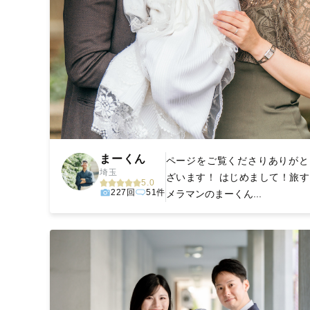
まーくん
ページをご覧くださりありがと
埼玉
ざいます！ はじめまして！旅す
5.0
227回
51件
メラマンのまーくん...