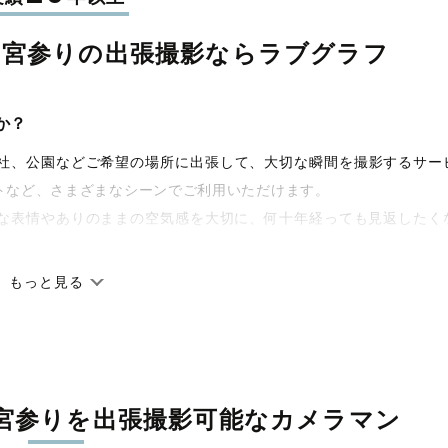
お宮参りの
出張撮影なら
ラブグラフ
か？
宅や神社、公園などご希望の場所に出張して、大切な瞬間を撮影するサー
トなど、さまざまなシーンでご利用いただけます。
な表情やありのままの空気感を大切に、何十年経っても見返したく
もっと見る
です。オリジナルの研修と厳正な審査に合格し、撮影技術やホスピ
籍しています。創業10年のノウハウを活かし、思い出に残る素敵な
宮参りを
出張撮影可能なカメラマン