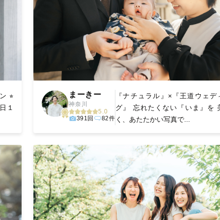
まーきー
 ⭐︎
『ナチュラル』×『王道ウェデ
神奈川
１日１
グ』 忘れたくない『いま』を 
5.0
391回
82件
く、あたたかい写真で...