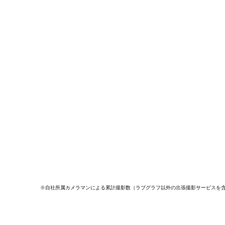
※自社所属カメラマンによる累計撮影数（ラブグラフ以外の出張撮影サービスを