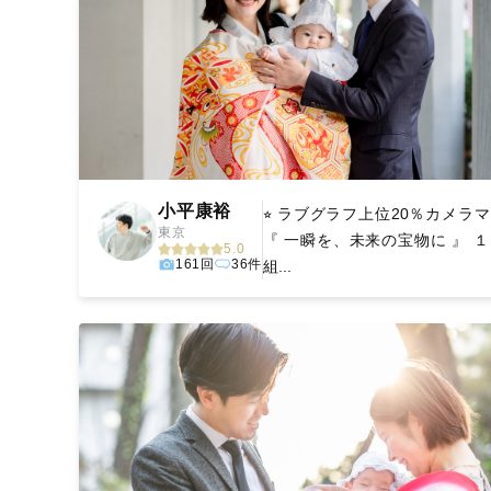
小平康裕
⭐︎ ラブグラフ上位20％カメラマン
東京
『 一瞬を、未来の宝物に 』 
5.0
161回
36件
組...