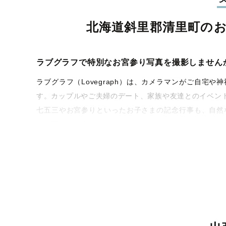
北海道斜里郡清里町の
ラブグラフで特別なお宮参り写真を撮影しません
ラブグラフ（Lovegraph）は、カメラマンがご自
す。カップルやご夫婦のデート、家族や友達とのイベン
七五三やお宮参りといったお子さまの記念行事も、自然
うな写真に仕上げます。
全国一律の安心料金でプロ品質をお届け
料金は全国どこでも一律。わかりやすく安心の価格設定
ィを身につけたプロのカメラマンが全国47都道府県に在
験をお届けします。
丁寧なレタッチで思い出を美しく仕上げます