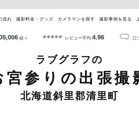
の流れ
撮影料金・グッズ
カメラマンを探す
撮影事例を見る
05,006
4.96
レビュー平均
口
組
※
ラブグラフの
お宮参りの出張撮
北海道斜里郡清里町