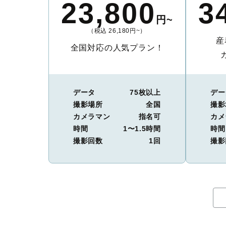
23,800
3
円~
（税込 26,180円~）
産
全国対応の人気プラン！
データ
75枚以上
デー
撮影場所
全国
撮影
カメラマン
指名可
カメ
時間
1〜1.5時間
時間
撮影回数
1回
撮影