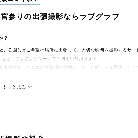
お宮参りの
出張撮影なら
ラブグラフ
か？
宅や神社、公園などご希望の場所に出張して、大切な瞬間を撮影するサー
トなど、さまざまなシーンでご利用いただけます。
な表情やありのままの空気感を大切に、何十年経っても見返したく
もっと見る
です。オリジナルの研修と厳正な審査に合格し、撮影技術やホスピ
籍しています。創業10年のノウハウを活かし、思い出に残る素敵な