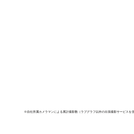
※自社所属カメラマンによる累計撮影数（ラブグラフ以外の出張撮影サービスを