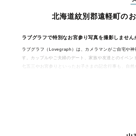
北海道紋別郡遠軽町の
ラブグラフで特別なお宮参り写真を撮影しません
ラブグラフ（Lovegraph）は、カメラマンがご自
す。カップルやご夫婦のデート、家族や友達とのイベン
七五三やお宮参りといったお子さまの記念行事も、自然
うな写真に仕上げます。
全国一律の安心料金でプロ品質をお届け
料金は全国どこでも一律。わかりやすく安心の価格設定
ィを身につけたプロのカメラマンが全国47都道府県に在
験をお届けします。
丁寧なレタッチで思い出を美しく仕上げます