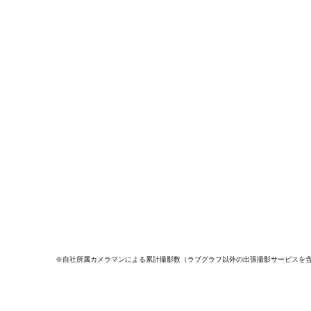
※自社所属カメラマンによる累計撮影数（ラブグラフ以外の出張撮影サービスを