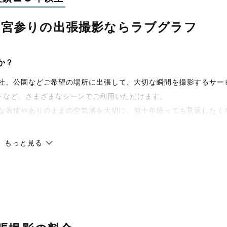
お宮参りの
出張撮影なら
ラブグラフ
か？
宅や神社、公園などご希望の場所に出張して、大切な瞬間を撮影するサー
トなど、さまざまなシーンでご利用いただけます。
な表情やありのままの空気感を大切に、何十年経っても見返したく
もっと見る
です。オリジナルの研修と厳正な審査に合格し、撮影技術やホスピ
籍しています。創業10年のノウハウを活かし、思い出に残る素敵な