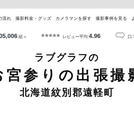
の流れ
撮影料金・グッズ
カメラマンを探す
撮影事例を見る
05,006
4.96
レビュー平均
口
組
※
ラブグラフの
お宮参りの出張撮
北海道紋別郡遠軽町