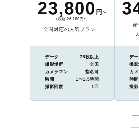
23,800
3
円~
（税込 26,180円~）
産
全国対応の人気プラン！
データ
75枚以上
デー
撮影場所
全国
撮影
カメラマン
指名可
カメ
時間
1〜1.5時間
時間
撮影回数
1回
撮影